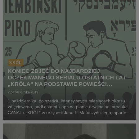
KRÓL
KONIEC ZDJĘĆ DO NAJBARDZIEJ
OCZEKIWANEGO SERIALU OSTATNICH LAT –
„KRÓLA” NA PODSTAWIE POWIEŚCI
SZCZEPANA TWARDOCHA
2 października 2019
1 października, po sześciu intensywnych miesiącach okresu
zdjęciowego, padł ostatni klaps na planie oryginalnej produkcji
CANAL+ „KRÓL” w reżyserii Jana P. Matuszyńskiego, opartej
na bestsellerowej powieści Szczepana Twardocha pod tym
samym tytułem. Prace na planie trwał...