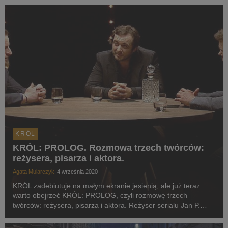
KRÓL
KRÓL: PROLOG. Rozmowa trzech twórców:
reżysera, pisarza i aktora.
Agata Mularczyk
4 września 2020
KRÓL zadebiutuje na małym ekranie jesienią, ale już teraz
warto obejrzeć KRÓL: PROLOG, czyli rozmowę trzech
twórców: reżysera, pisarza i aktora. Reżyser serialu Jan P.
Matuszyński, autor powieści Szczepan Twardoch oraz
odtwórca głównej roli Jakuba Szapiro – Michał Żuraws...