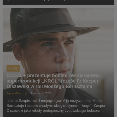
PREMIUM oraz w nowej usłudze CANAL+ telewizja przez
internet.
KRÓL
CANAL+ prezentuje bohaterów serialowej
superprodukcji „KRÓL” (część I): Kacper
Olszewski w roli Moszego Bernsztajna
Agata Mularczyk
11 września 2020
„Jakub Szapiro zabił mojego ojca. A ja nazywam się Mosze
Bernsztajn i jestem chudym, ubogim synem nikogo”. Kacper
Olszewski jako młody podopieczny żydowskiego boksera
Jakuba Szapiro w nowym serialu CANAL+ „KRÓL”.