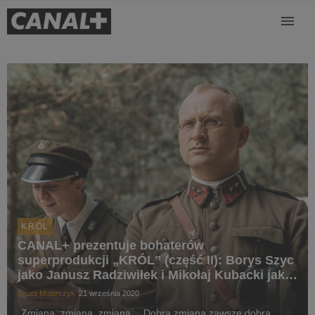
KRÓL
CANAL+ prezentuje bohaterów
superprodukcji „KRÓL” (część II): Borys Szyc
jako Janusz Radziwiłek i Mikołaj Kubacki jako
Edward Tiutczew
Agata Mularczyk
21 września 2020
„Zmiana, zmiana, zmiana… Dobra zmiana zawsze dobra.