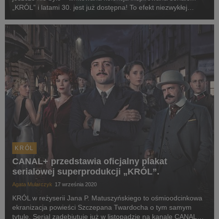
„KRÓL” i latami 30. jest już dostępna! To efekt niezwykłej
współpracy wchodzącej na nasz rynek marki answear.LAB
oraz CANAL+.
KRÓL
CANAL+ przedstawia oficjalny plakat
serialowej superprodukcji „KRÓL”.
Agata Mularczyk
17 września 2020
KRÓL w reżyserii Jana P. Matuszyńskiego to ośmioodcinkowa
ekranizacja powieści Szczepana Twardocha o tym samym
tytule. Serial zadebiutuje już w listopadzie na kanale CANAL+