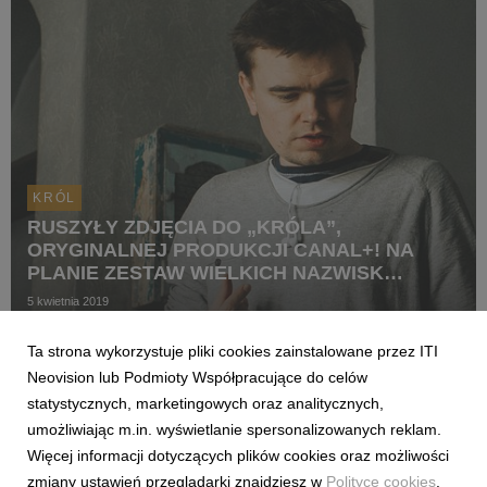
KRÓL
RUSZYŁY ZDJĘCIA DO „KRÓLA”,
ORYGINALNEJ PRODUKCJI CANAL+! NA
PLANIE ZESTAW WIELKICH NAZWISK
ŚWIATA POLSKIEGO FILMU
5 kwietnia 2019
Ruszyły zdjęcia do serialowej superprodukcji CANAL+ „Król” na
Ta strona wykorzystuje pliki cookies zainstalowane przez ITI
podstawie bestsellerowej powieści Szczepana Twardocha. Za
reżyserię odpowiada Jan P. Matuszyński. Główną rolę
Neovision lub Podmioty Współpracujące do celów
żydowskiego boksera Jakuba Szapiry zagra Michał Żurawski.
statystycznych, marketingowych oraz analitycznych,
Widzowie na ekranie zobaczą też m.in. Mag...
umożliwiając m.in. wyświetlanie spersonalizowanych reklam.
Więcej informacji dotyczących plików cookies oraz możliwości
zmiany ustawień przeglądarki znajdziesz w
Polityce cookies
.