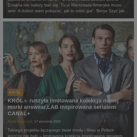
Zmiana nie należy bać się. Tu w Warszawie Ameryka muss
sein. A doktor wam pokazać, jak to robić gut”. Borys Szyc jako
gangster-poliglota Janusz Radziwiłek i Mikołaj Kubacki jako
jego niepokojący adiutant Edward Tiutczew...
KRÓL
KRÓL – ruszyła limitowana kolekcja nowej
marki answear.LAB inspirowana serialem
CANAL+
Agata Mularczyk
17 września 2020
Takiego projektu łączącego świat mody i filmu w Polsce
jeszcze nie było – limitowana kolekcja inspirowana serialem