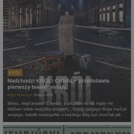
KRÓL
Nadchodzi KRÓL! CANAL+ przedstawia
pierwszy teaser serialu.
Agata Mularczyk
28 lipca 2020
Wiesz, skąd jestem?Z nędzy, z ulicyNikt mi nic nigdy nie
dałSam sobie wszystko wziąłem....Każdy swojego Boga maŻyd
swojego, katolik swojegoAle u każdego Bóg być musiTak jak
każdy piesMusi mieć swojego Pana.…Boga nie ma.My
jesteśmy!