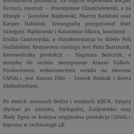
konsultanta produkcji. Za zdjęcia odpowiada Kacper
Fertacz, montaż – Przemysław Chruścielewski, a za
dźwięk – Jarosław Bajdowski, Marcin Kasiński oraz
Kacper Habisiak. Scenografię przygotował duet
Grzegorz Piątkowski i Katarzyna Sikora, kostiumy –
Emilia Czartoryska, a charakteryzacja to dzieło Poli
Guźlińskiej. Reżyserem castingu jest Piotr Bartuszek,
kierowniczką produkcji – Dagmara Bończyk, a
muzykę do serialu skomponuje Atanas Valkov.
Producentem wykonawczym serialu na zlecenie
CANAL+ jest Aurum Film – Leszek Bodzak i Aneta
Hickinbotham.
Po dwóch sezonach Belfra i serialach KRUK. Szepty
słychać po zmroku, Nielegalni, Żmijowisko oraz
Mały Zgon to kolejna oryginalna produkcja CANAL+
kręcona w technologii 4K.