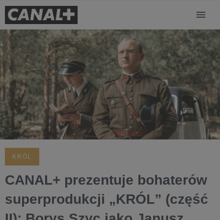
KRÓL
CANAL+ prezentuje bohaterów
superprodukcji „KRÓL” (część
II): Borys Szyc jako Janusz