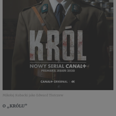
Mikołaj Kubacki jako Edward Tiutczew
O „KRÓLU”