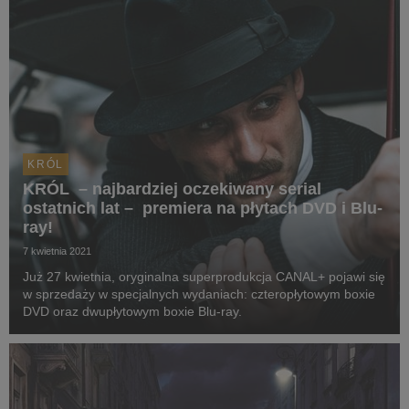
KRÓL
KRÓL – najbardziej oczekiwany serial
ostatnich lat – premiera na płytach DVD i Blu-
ray!
7 kwietnia 2021
Już 27 kwietnia, oryginalna superprodukcja CANAL+ pojawi się
w sprzedaży w specjalnych wydaniach: czteropłytowym boxie
DVD oraz dwupłytowym boxie Blu-ray.