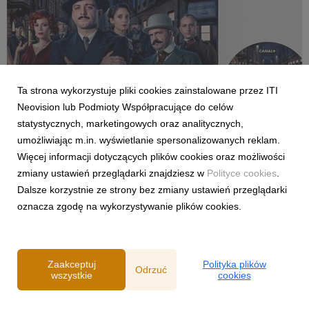
Ta strona wykorzystuje pliki cookies zainstalowane przez ITI
KRÓL
Neovision lub Podmioty Współpracujące do celów
Wyjątkowa, limitowana edycja płyty Atanasa
statystycznych, marketingowych oraz analitycznych,
Valkova na białym winylu. Soundtrack do
umożliwiając m.in. wyświetlanie spersonalizowanych reklam.
superprodukcji CANAL+ „KRÓL” dostępny od
Więcej informacji dotyczących plików cookies oraz możliwości
17.12.2020 w sklepach muzycznych.
17 grudnia 2020
zmiany ustawień przeglądarki znajdziesz w
Polityce cookies
.
Ścieżka dźwiękowa do serialu „Król” to synergia żydowskich
Dalsze korzystnie ze strony bez zmiany ustawień przeglądarki
oraz słowiańskich brzmień w połączeniu z elementami
oznacza zgodę na wykorzystywanie plików cookies.
sonorystycznymi muzyki współczesnej, oraz minimalizmem
muzyki ilustracyjnej. Oprócz klasycznych instrumentów Atanas
Valkov sięga do nowoczesnej elektroniki, brz...
Zaakceptuj
Polityka plików
Odrzuć
wszystkie
cookies
Powered by