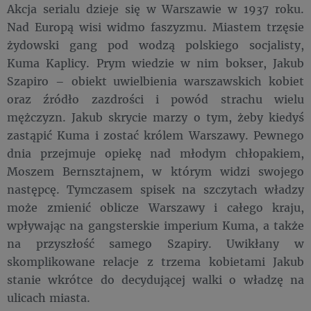
Akcja serialu dzieje się w Warszawie w 1937 roku.
Nad Europą wisi widmo faszyzmu. Miastem trzęsie
żydowski gang pod wodzą polskiego socjalisty,
Kuma Kaplicy. Prym wiedzie w nim bokser, Jakub
Szapiro – obiekt uwielbienia warszawskich kobiet
oraz źródło zazdrości i powód strachu wielu
mężczyzn. Jakub skrycie marzy o tym, żeby kiedyś
zastąpić Kuma i zostać królem Warszawy. Pewnego
dnia przejmuje opiekę nad młodym chłopakiem,
Moszem Bernsztajnem, w którym widzi swojego
następcę. Tymczasem spisek na szczytach władzy
może zmienić oblicze Warszawy i całego kraju,
wpływając na gangsterskie imperium Kuma, a także
na przyszłość samego Szapiry. Uwikłany w
skomplikowane relacje z trzema kobietami Jakub
stanie wkrótce do decydującej walki o władzę na
ulicach miasta.