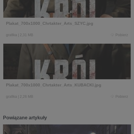
Plakat_700x1000_Chrtakter_Arts_SZYC.jpg
grafika
|
2,31 MB
Pobierz
Plakat_700x1000_Chrtakter_Arts_KUBACKI.jpg
grafika
|
2,26 MB
Pobierz
Powiązane artykuły