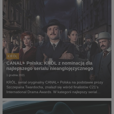
KRÓL
CANAL+ Polska: KRÓL z nominacją dla
najlepszego serialu nieanglojęzycznego
1 grudnia 2021
KRÓL, serial oryginalny CANAL+ Polska na podstawie prozy
Szczepana Twardocha, znalazł się wśród finalistów C21's
International Drama Awards. W kategorii najlepszy serial
nieanglojęzyczny produkcja powalczy m.in. ze „Squid Game” i
„Lupinem”.