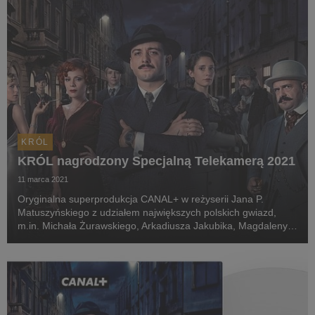
KRÓL
KRÓL nagrodzony Specjalną Telekamerą 2021
11 marca 2021
Oryginalna superprodukcja CANAL+ w reżyserii Jana P.
Matuszyńskiego z udziałem największych polskich gwiazd,
m.in. Michała Żurawskiego, Arkadiusza Jakubika, Magdaleny
Boczarskiej, Borysa Szyca, Andrzeja Seweryna i Janusza
Gajosa, została nagrodzona prestiżową statuetką T...