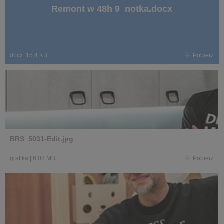
Remont w 48h 9_notka.docx
docx
|
15,4 KB
Pobierz
BRS_5031-Edit.jpg
grafika
|
6,08 MB
Pobierz