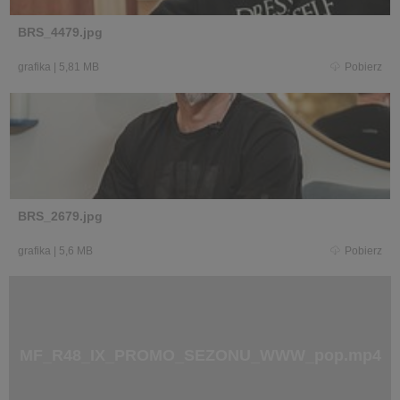
BRS_4479.jpg
grafika
|
5,81 MB
Pobierz
BRS_2679.jpg
grafika
|
5,6 MB
Pobierz
MF_R48_IX_PROMO_SEZONU_WWW_pop.mp4