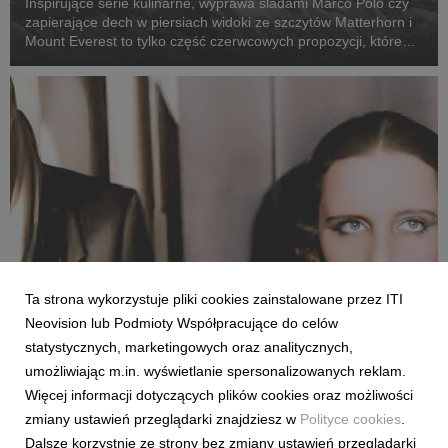
Inspirujące serie kulinarne, wyprawa śladami Marco Polo czy
zapierające dech w piersiach widoki ze szczytów Matterhorn i
Mount Everest to tylko część czerwcowych propozycji, które
już czekają w serwisie online.
Ta strona wykorzystuje pliki cookies zainstalowane przez ITI
Neovision lub Podmioty Współpracujące do celów
LIFESTYLE & KIDS
statystycznych, marketingowych oraz analitycznych,
Dokumenty i programy lifestyle, które pojawiły
umożliwiając m.in. wyświetlanie spersonalizowanych reklam.
się w maju w CANAL+.
Więcej informacji dotyczących plików cookies oraz możliwości
27 maja 2026
zmiany ustawień przeglądarki znajdziesz w
Polityce cookies
.
Opowieść o talencie Tamary Łempickiej, fascynujące wyzwania
Dalsze korzystnie ze strony bez zmiany ustawień przeglądarki