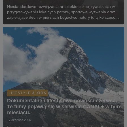
Niestandardowe rozwiązania architektoniczne, rywalizacja w
przygotowywaniu lokalnych potraw, sportowe wyzwania oraz
zapierające dech w piersiach bogactwo natury to tylko część z
tematów, która zostaną poruszone w produkcjach z premierą
w serwisie w lipcu.
LIFESTYLE & KIDS
Dokumentalne i lifestylowe nowości czerwca.
Te filmy pojawią się w serwisie CANAL+ w tym
miesiącu.
17 czerwca 2026