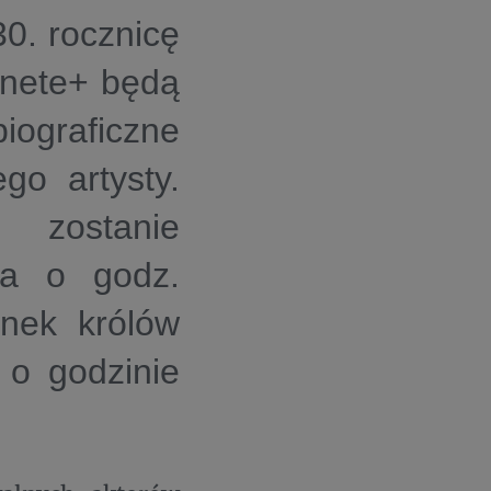
0. rocznicę
lanete+ będą
ograficzne
go artysty.
zostanie
ia o godz.
ynek królów
 o godzinie