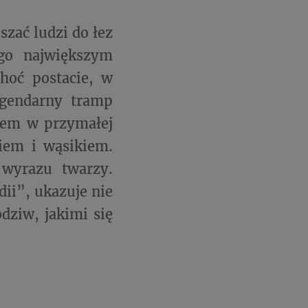
zać ludzi do łez
ego największym
hoć postacie, w
Legendarny tramp
nem w przymałej
iem i wąsikiem.
 wyrazu twarzy.
ii”, ukazuje nie
dziw, jakimi się