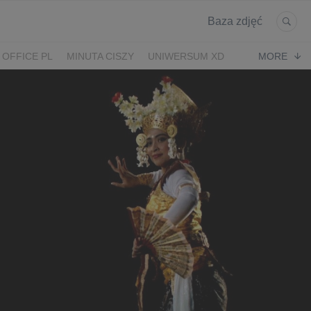
Baza zdjęć
 OFFICE PL
MINUTA CISZY
UNIWERSUM XD
MORE
KRUK
POWRÓT