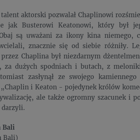
talent aktorski pozwalał Chaplinowi rozśmies
e jak Busterowi Keatonowi, który był j
Obaj są uważani za ikony kina niemego, c
wcielali, znacznie się od siebie różniły. 
 przez Chaplina był niezdarnym dżentelme
, za dużych spodniach i butach, z melonik
tomiast zasłynął ze swojego kamiennego
Chaplin i Keaton - pojedynek królów komed
rywalizację, ale także ogromny szacunek i po
darzyli.
 Bali
 Bali)