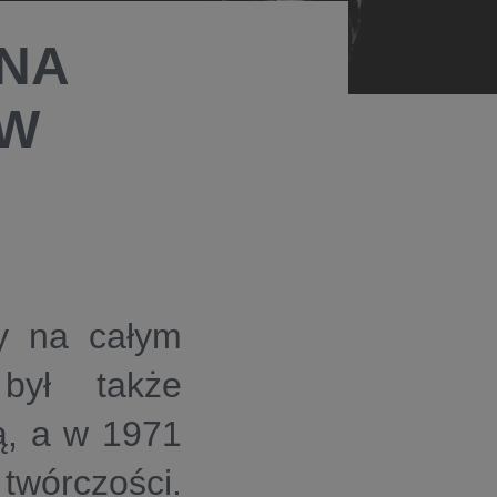
INA
 W
ny na całym
był także
ą, a w 1971
twórczości.