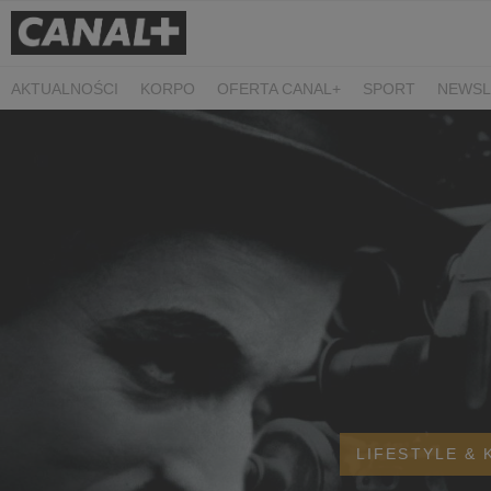
AKTUALNOŚCI
KORPO
OFERTA CANAL+
SPORT
NEWSL
CZARNE STOKROTKI
PROSTA SPRAWA
ALGORYTM MIŁOŚC
PLANETA SINGLI. OSIEM HISTORII
KRÓL
KIDS
DOKUMEN
LIFESTYLE & 