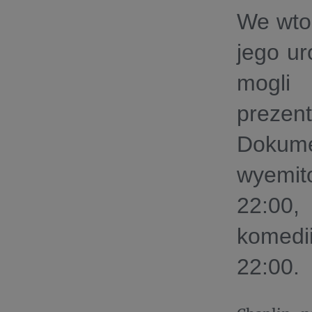
We wtor
jego ur
mogli 
prezent
Dokum
wyemit
22:00,
komedii
22:00.