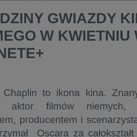
DZINY GWIAZDY K
MEGO W KWIETNIU
NETE+
e Chaplin to ikona kina. Zna
ie aktor filmów niemych, 
rem, producentem i scenarzyst
rzymał Oscara za całokształt 