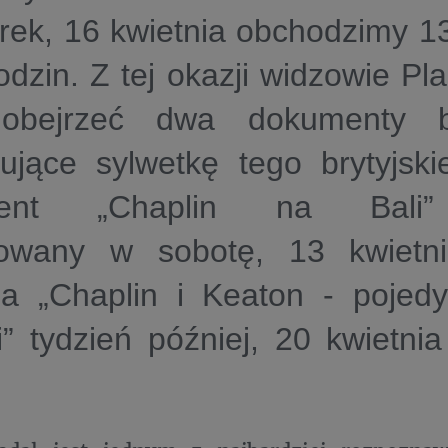
ek, 16 kwietnia obchodzimy 13
odzin. Z tej okazji widzowie P
obejrzeć dwa dokumenty bi
ujące sylwetkę tego brytyjskie
ent „Chaplin na Bali” 
owany w sobotę, 13 kwietn
 a „Chaplin i Keaton - pojed
” tydzień później, 20 kwietnia