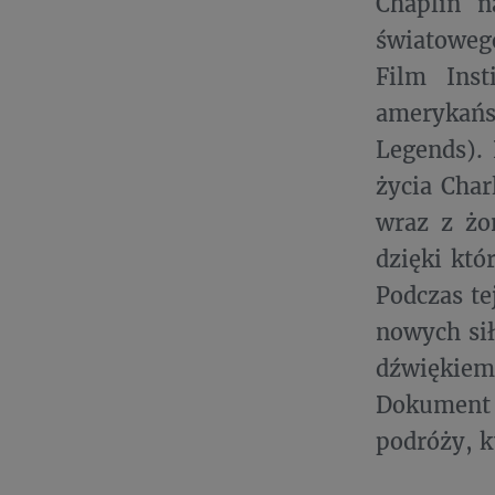
Chaplin n
światowego
Film Inst
amerykańs
Legends).
życia Char
wraz z żo
dzięki któ
Podczas te
nowych sił
dźwiękiem
Dokument 
podróży, k