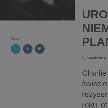
URO
NIE
PLA
Share
19 March 2019
Charli
świec
reżyse
roku ot