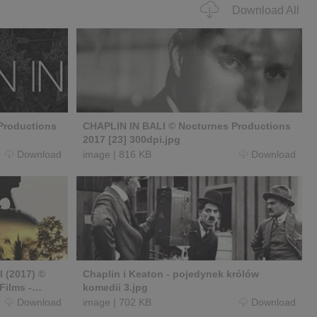
Download All
Productions
CHAPLIN IN BALI © Nocturnes Productions
2017 [23] 300dpi.jpg
Download
image
|
816 KB
Download
I (2017) ©
Chaplin i Keaton - pojedynek królów
Films -
komedii 3.jpg
Download
image
|
702 KB
Download