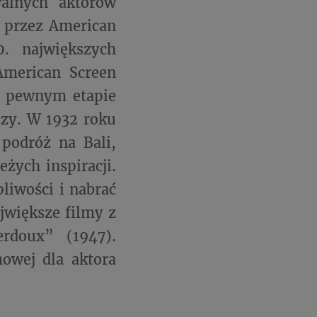
walnych aktorów
y przez American
0. największych
American Screen
a pewnym etapie
czy. W 1932 roku
podróż na Bali,
żych inspiracji.
liwości i nabrać
jwiększe filmy z
rdoux” (1947).
owej dla aktora