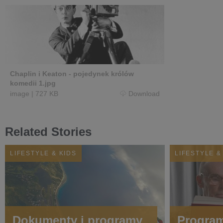
Chaplin i Keaton - pojedynek królów
komedii 1.jpg
image
|
727 KB
Download
Related Stories
LIFESTYLE & KIDS
LIFESTYLE &
Dokumenty i programy
Progra