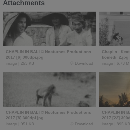
Attachments
CHAPLIN IN BALI © Nocturnes Productions
Chaplin i Kea
2017 [6] 300dpi.jpg
komedii 2.jpg
image
|
253 KB
Download
image
|
6.73 M
CHAPLIN IN BALI © Nocturnes Productions
CHAPLIN IN B
2017 [8] 300dpi.jpg
2017 [22] 300d
image
|
951 KB
Download
image
|
895 KB