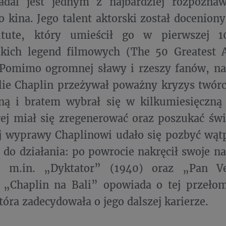
adal jest jednym z najbardziej rozpozna
 kina. Jego talent aktorski został docenion
itute, który umieścił go w pierwszej 1
kich legend filmowych (The 50 Greatest 
 Pomimo ogromnej sławy i rzeszy fanów, n
lie Chaplin przeżywał poważny kryzys twór
ną i bratem wybrał się w kilkumiesięczną 
rej miał się zregenerować oraz poszukać świe
j wyprawy Chaplinowi udało się pozbyć wątp
 do działania: po powrocie nakręcił swoje na
 m.in. „Dyktator” (1940) oraz „Pan Ve
„Chaplin na Bali” opowiada o tej przełom
tóra zadecydowała o jego dalszej karierze.