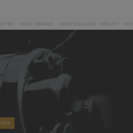
ETTER
FILMY I SERIALE
LIFESTYLE & KIDS
REALITY
THE
I
KIEDY ŚLUB?
BELFER
SORTOWNIA
KLANGOR
WILK
T
LIFESTYLE
KIDS