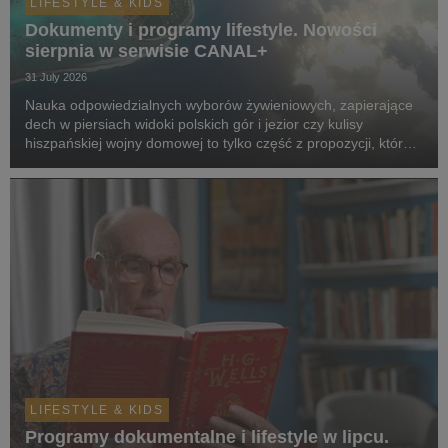
LIFESTYLE & KIDS
Dokumenty i programy lifestyle. Nowości
sierpnia w serwisie CANAL+
31 July 2026
Nauka odpowiedzialnych wyborów żywieniowych, zapierające
dech w piersiach widoki polskich gór i jezior czy kulisy
hiszpańskiej wojny domowej to tylko część z propozycji, które
pojawią się w serwisie w sierpniu.
LIFESTYLE & KIDS
Programy dokumentalne i lifestyle w lipcu.