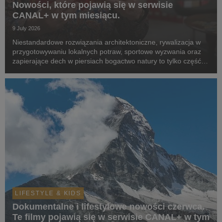
Nowości, które pojawią się w serwisie
CANAL+ w tym miesiącu.
9 July 2026
Niestandardowe rozwiązania architektoniczne, rywalizacja w
przygotowywaniu lokalnych potraw, sportowe wyzwania oraz
zapierające dech w piersiach bogactwo natury to tylko część z
tematów, która zostaną poruszone w produkcjach z premierą
w serwisie w lipcu.
LIFESTYLE & KIDS
Dokumentalne i lifestylowe nowości czerwca.
Te filmy pojawią się w serwisie CANAL+ w tym