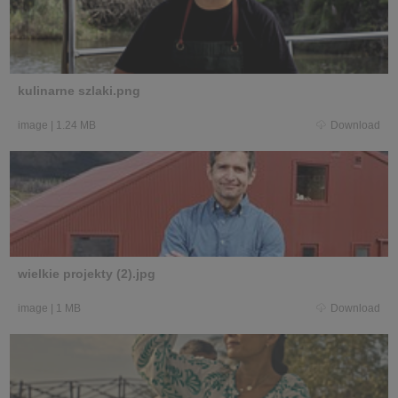
kulinarne szlaki.png
image
|
1.24 MB
Download
wielkie projekty (2).jpg
image
|
1 MB
Download