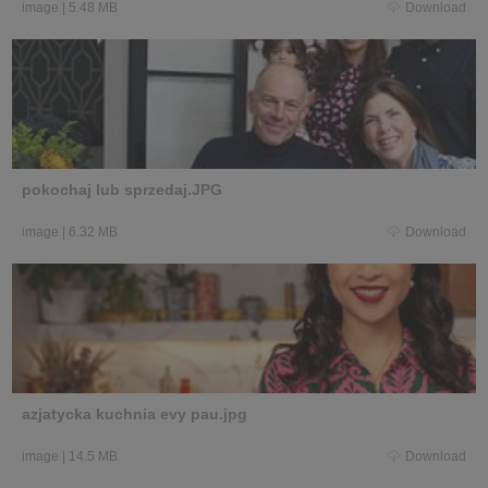
image
|
5.48 MB
Download
pokochaj lub sprzedaj.JPG
image
|
6.32 MB
Download
azjatycka kuchnia evy pau.jpg
image
|
14.5 MB
Download