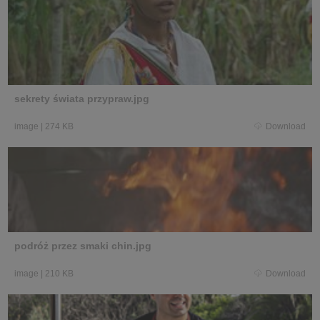
sekrety świata przypraw.jpg
image
|
274 KB
Download
podróż przez smaki chin.jpg
image
|
210 KB
Download