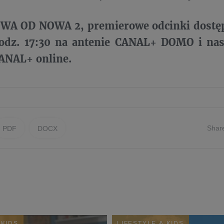
 OD NOWA 2, premierowe odcinki dostępn
godz. 17:30 na antenie CANAL+ DOMO i na
CANAL+ online.
Shar
PDF
DOCX
 KIDS
LIFESTYLE & KIDS