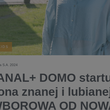
KIDS
 S.A. 2024
NAL+ DOMO startuj
ona znanej i lubianej
BOROWA OD NOWA