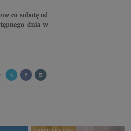
e co sobotę od
stępnego dnia w
e
LIFESTYLE & KIDS