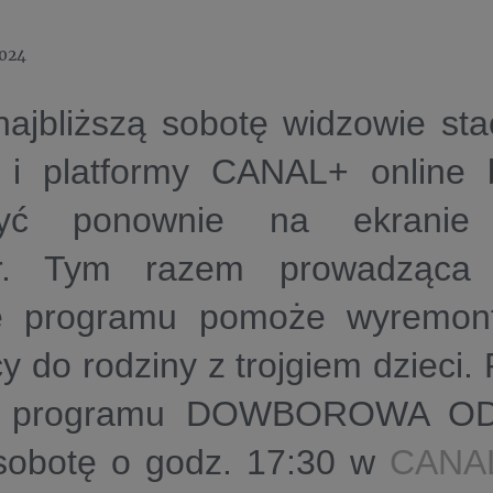
2024
najbliższą sobotę widzowie st
 platformy CANAL+ online 
zyć ponownie na ekranie 
r. Tym razem prowadząca
e programu pomoże wyremo
y do rodziny z trojgiem dzieci
ki programu DOWBOROWA 
sobotę o godz. 17:30 w
CANA