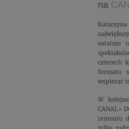
na
CAN
Katarzyna
największy
ostatnie 
spektakul
czterech 
formatu 
wspierać i
W kolejne
CANAL+ DO
remontu d
tylko rodz