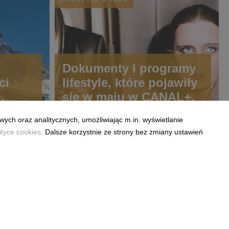
Dokumenty i programy
ci
lifestyle, które pojawiły
się w maju w CANAL+.
wisie
wych oraz analitycznych, umożliwiając m.in. wyświetlanie
ityce cookies
. Dalsze korzystnie ze strony bez zmiany ustawień