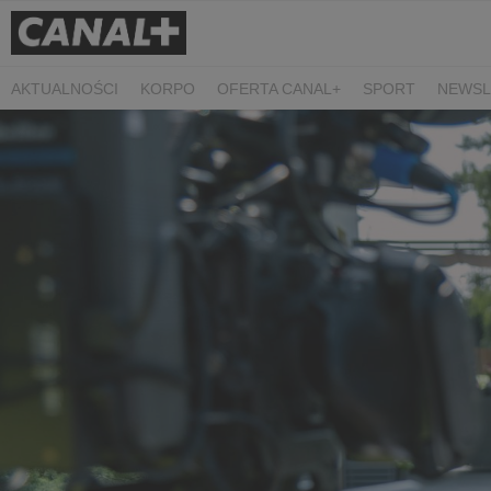
AKTUALNOŚCI
KORPO
OFERTA CANAL+
SPORT
NEWSL
CZARNE STOKROTKI
PROSTA SPRAWA
ALGORYTM MIŁOŚC
PLANETA SINGLI. OSIEM HISTORII
KRÓL
KIDS
DOKUMEN