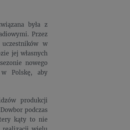
wiązana była z
radiowymi. Przez
a uczestników w
ie jej własnych
 sezonie nowego
 w Polskę, aby
idzów produkcji
 Dowbor podczas
ery kąty to nie
realizacji wielu