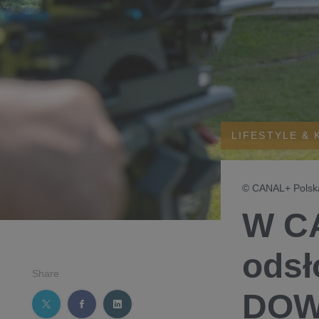
LIFESTYLE & 
© CANAL+ Polska
W CA
odsł
Share
DOW