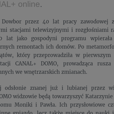
AL+ online
.
 Dowbor przez 40 lat pracy zawodowej z
mi stacjami telewizyjnymi i rozgłośniami 
10 lat jako gospodyni programu wpierał
arnych remontach ich domów. Po metamorfoz
kątów, który przeprowadziła w pierwszym
stacji CANAL+ DOMO, prowadząca rusza
nnych we wnętrzarskich zmianach.
j odsłonie znanej już i lubianej przez w
MO widzowie będą towarzyszyć Katarzynie
omu Moniki i Pawła. Ich przysłowiowe czt
inne gniazdo, lecz także miejsce do nauki i 