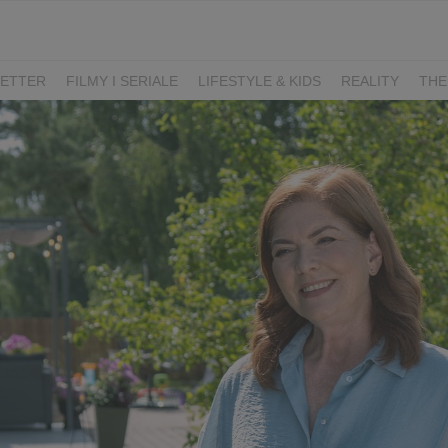
ETTER
FILMY I SERIALE
LIFESTYLE & KIDS
REALITY
THE
I
KIEDY ŚLUB?
BELFER
SORTOWNIA
KLANGOR
WILK
T
LIFESTYLE