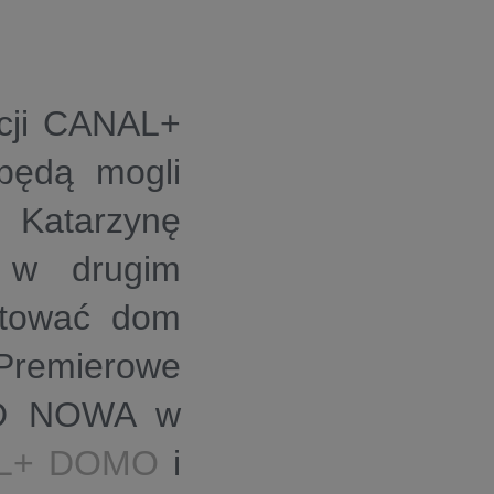
acji CANAL+
będą mogli
Katarzynę
 w drugim
ntować dom
. Premierowe
OD NOWA w
L+ DOMO
i