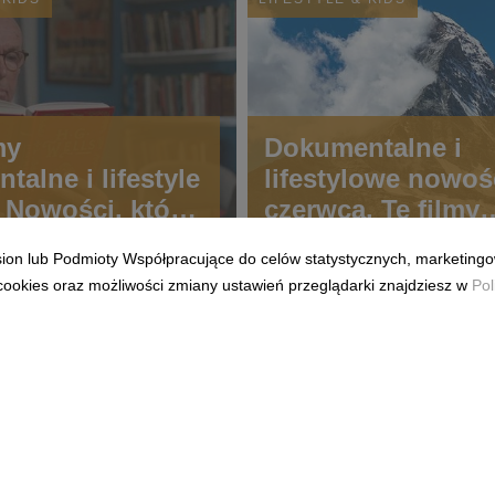
my
Dokumentalne i
alne i lifestyle
lifestylowe nowoś
. Nowości, które
czerwca. Te filmy
 się w serwisie
pojawią się w ser
ision lub Podmioty Współpracujące do celów statystycznych, marketingo
 w tym
CANAL+ w tym
cookies oraz możliwości zmiany ustawień przeglądarki znajdziesz w
Pol
u.
miesiącu.