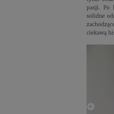
pasji. Po 
solidne o
zachodząc
ciekawą hi