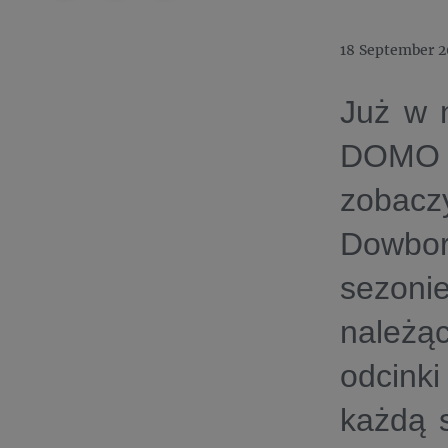
18 September 
Już w 
DOMO i
zobac
Dowbo
sezoni
należąc
odcin
każdą 