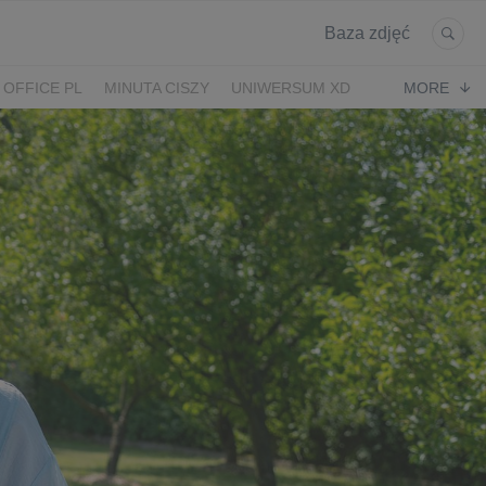
Baza zdjęć
 OFFICE PL
MINUTA CISZY
UNIWERSUM XD
MORE
KRUK
POWRÓT