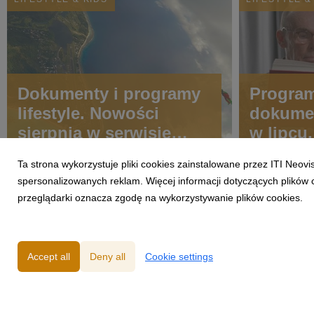
Dokumenty i programy
Progra
lifestyle. Nowości
dokument
sierpnia w serwisie
w lipcu
CANAL+
pojawią
Ta strona wykorzystuje pliki cookies zainstalowane przez ITI Neov
CANAL+
spersonalizowanych reklam. Więcej informacji dotyczących plików 
miesiąc
przeglądarki oznacza zgodę na wykorzystywanie plików cookies.
Accept all
Deny all
Cookie settings