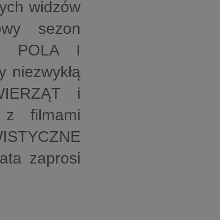
zych widzów
owy sezon
cję
POLA I
y niezwykłą
IERZĄT
i
z filmami
WISTYCZNE
ta zaprosi