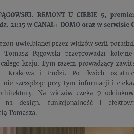
ĄGOWSKI. REMONT U CIEBIE 5, premiero
odz. 21:15 w CANAL+ DOMO oraz w serwisie 
sezon uwielbianej przez widzów serii poradni
 Tomasz Pągowski przeprowadzi kolejne
 całego kraju. Tym razem prowadzący zawit
a, Krakowa i Łodzi. Po dwóch ostatni
 nie szczędząc przy tym informacji i ciek
architektury. Na widzów czeka 9 odcinków
a na design, funkcjonalność i efektow
cią Tomasza.