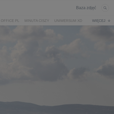
Baza zdjęć
 OFFICE PL
MINUTA CISZY
UNIWERSUM XD
WIĘCEJ
KRUK
POWRÓT