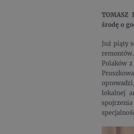
TOMASZ P
środę o g
Już piąty 
remontów.
Polaków z
Pruszkow
oprowadzi,
lokalnej 
spojrzeni
specjalnoś