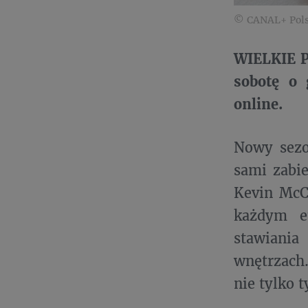
© CANAL+ Pols
WIELKIE P
sobotę o
online.
Nowy sezo
sami zabi
Kevin McCl
każdym e
stawiania
wnętrzach.
nie tylko