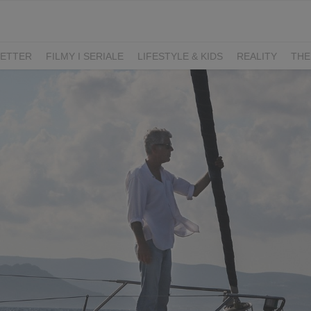
ETTER
FILMY I SERIALE
LIFESTYLE & KIDS
REALITY
THE
I
KIEDY ŚLUB?
BELFER
SORTOWNIA
KLANGOR
WILK
T
LIFESTYLE