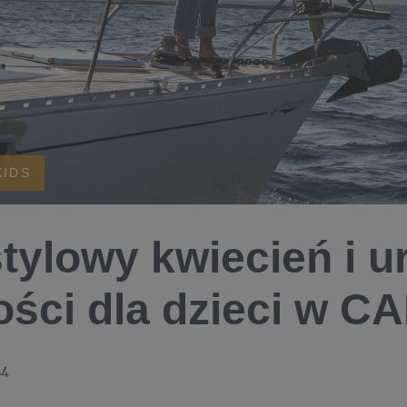
KIDS
stylowy kwiecień i u
ści dla dzieci w C
24