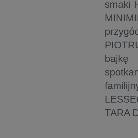
smaki H
MINIMI
przygó
PIOTR
bajk
spotk
familij
LESS
TARA 