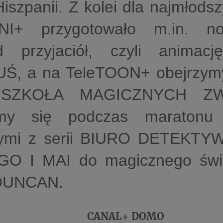
iszpanii. Z kolei dla najmłods
NI+
przygotowało m.in. n
d przyjaciół, czyli anima
UŚ
, a na
TeleTOON+
obejrzym
ę
SZKOŁA MAGICZNYCH ZW
amy się podczas maratonu 
nymi z serii
BIURO DETEKTY
EGO
I MAI
do magicznego świa
DUNCAN
.
CANAL+ DOMO