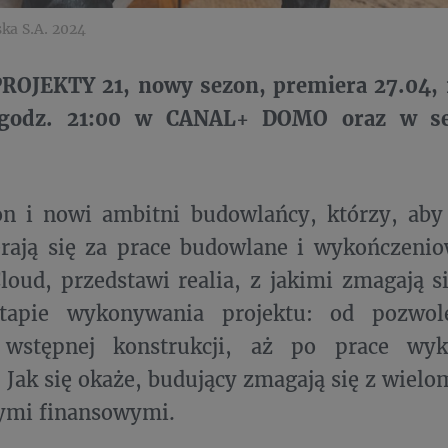
ka S.A. 2024
ROJEKTY 21, nowy sezon, premiera 27.04, 
 godz. 21:00 w CANAL+ DOMO oraz w se
n i nowi ambitni budowlańcy, którzy, aby 
erają się za prace budowlane i wykończeni
oud, przedstawi realia, z jakimi zmagają s
tapie wykonywania projektu: od pozwo
 wstępnej konstrukcji, aż po prace wy
 Jak się okaże, budujący zmagają się z wielo
 tymi finansowymi.