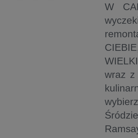
W
CA
wyczek
remon
CIEBIE
WIELK
wraz z
kulina
wybier
Śródzi
Ramsay