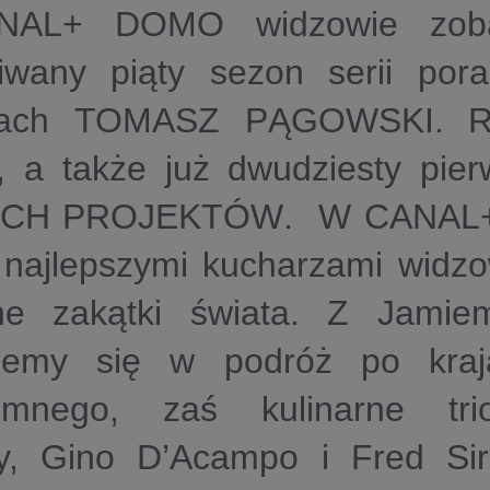
NAL+ DOMO
widzowie zoba
iwany piąty sezon serii por
tach
TOMASZ PĄGOWSKI. 
, a także już dwudziesty pie
ICH PROJEKTÓW
. W
CANAL
 najlepszymi kucharzami widzo
rne zakątki świata. Z Jamie
zemy się w podróż po kra
emnego, zaś kulinarne tr
, Gino D’Acampo i Fred Siri