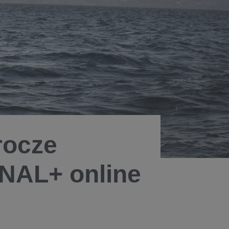
rocze
ANAL+ online