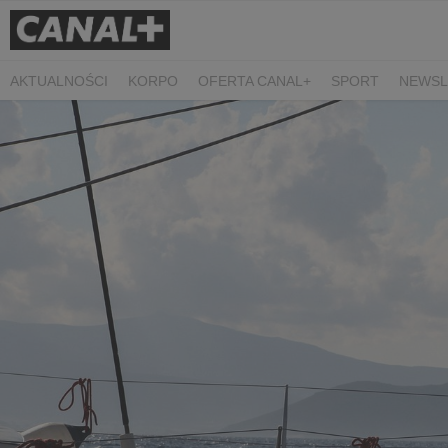
AKTUALNOŚCI
KORPO
OFERTA CANAL+
SPORT
NEWSL
CZARNE STOKROTKI
PROSTA SPRAWA
ALGORYTM MIŁOŚC
PLANETA SINGLI. OSIEM HISTORII
KRÓL
KIDS
DOKUMEN