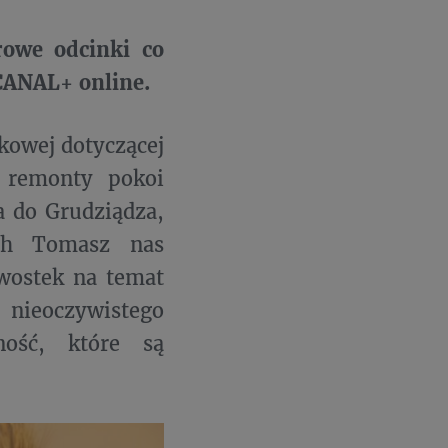
we odcinki co
CANAL+ online.
kowej dotyczącej
 remonty pokoi
a do Grudziądza,
ch Tomasz nas
awostek na temat
 nieoczywistego
ność, które są