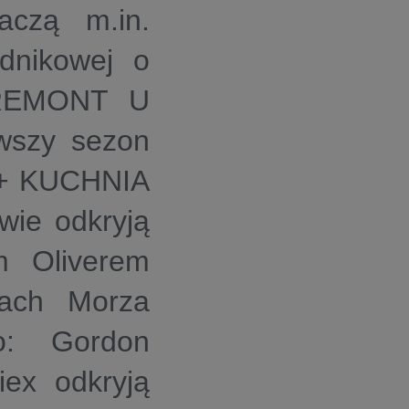
czą m.in.
adnikowej o
REMONT U
rwszy sezon
+ KUCHNIA
wie odkryją
m Oliverem
jach Morza
io: Gordon
ex odkryją