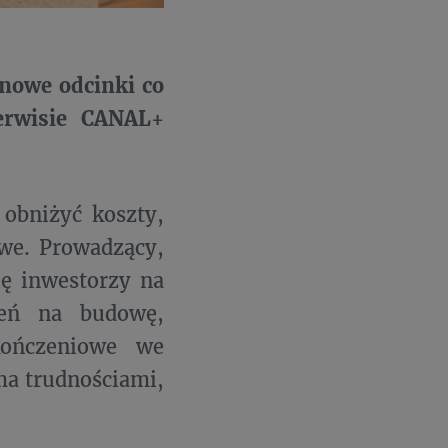
nowe odcinki co
rwisie CANAL+
obniżyć koszty,
owe. Prowadzący,
ię inwestorzy na
leń na budowę,
kończeniowe we
ma trudnościami,