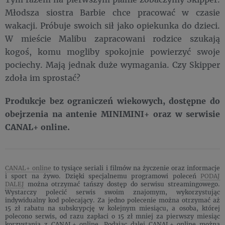
Młodsza siostra Barbie chce pracować w czasie
wakacji. Próbuje swoich sił jako opiekunka do dzieci.
W mieście Malibu zapracowani rodzice szukają
kogoś, komu mogliby spokojnie powierzyć swoje
pociechy. Mają jednak duże wymagania. Czy Skipper
zdoła im sprostać?
Produkcje bez ograniczeń wiekowych, dostępne do
obejrzenia na antenie MINIMINI+ oraz w serwisie
CANAL+ online.
CANAL+ online
to tysiące seriali i filmów na życzenie oraz informacje
i sport na żywo. Dzięki specjalnemu programowi poleceń
PODAJ
DALEJ
można otrzymać tańszy dostęp do serwisu streamingowego.
Wystarczy polecić serwis swoim znajomym, wykorzystując
indywidualny kod polecający. Za jedno polecenie można otrzymać aż
15 zł rabatu na subskrypcję w kolejnym miesiącu, a osoba, której
polecono serwis, od razu zapłaci o 15 zł mniej za pierwszy miesiąc
korzystania z CANAL+ online. Podając dalej CANAL+ online można