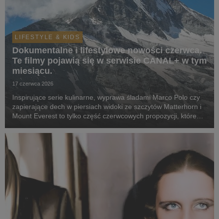
LIFESTYLE & KIDS
Dokumentalne i lifestylowe nowości czerwca.
Te filmy pojawią się w serwisie CANAL+ w tym
miesiącu.
17 czerwca 2026
Inspirujące serie kulinarne, wyprawa śladami Marco Polo czy
zapierające dech w piersiach widoki ze szczytów Matterhorn i
Mount Everest to tylko część czerwcowych propozycji, które
już czekają w serwisie online.