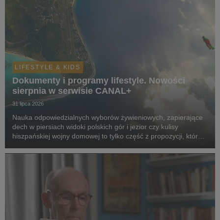
LIFESTYLE & KIDS
Dokumenty i programy lifestyle. Nowości
sierpnia w serwisie CANAL+
31 lipca 2026
Nauka odpowiedzialnych wyborów żywieniowych, zapierające
dech w piersiach widoki polskich gór i jezior czy kulisy
hiszpańskiej wojny domowej to tylko część z propozycji, które
pojawią się w serwisie w sierpniu.