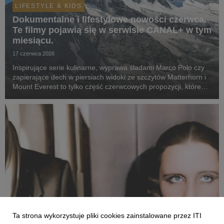
LIFESTYLE & KIDS
Dokumentalne i lifestylowe nowości czerwca.
Te filmy pojawią się w serwisie CANAL+ w tym
miesiącu.
17 czerwca 2026
Inspirujące serie kulinarne, wyprawa śladami Marco Polo czy
zapierające dech w piersiach widoki ze szczytów Matterhorn i
Mount Everest to tylko część czerwcowych propozycji, które
już czekają w serwisie online.
Ta strona wykorzystuje pliki cookies zainstalowane przez ITI