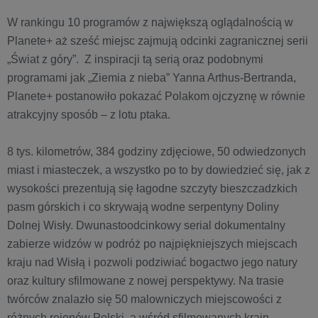
W rankingu 10 programów z największą oglądalnością w
Planete+ aż sześć miejsc zajmują odcinki zagranicznej serii
„Świat z góry”. Z inspiracji tą serią oraz podobnymi
programami jak „Ziemia z nieba” Yanna Arthus-Bertranda,
Planete+ postanowiło pokazać Polakom ojczyznę w równie
atrakcyjny sposób – z lotu ptaka.
8 tys. kilometrów, 384 godziny zdjęciowe, 50 odwiedzonych
miast i miasteczek, a wszystko po to by dowiedzieć się, jak z
wysokości prezentują się łagodne szczyty bieszczadzkich
pasm górskich i co skrywają wodne serpentyny Doliny
Dolnej Wisły. Dwunastoodcinkowy serial dokumentalny
zabierze widzów w podróż po najpiękniejszych miejscach
kraju nad Wisłą i pozwoli podziwiać bogactwo jego natury
oraz kultury sfilmowane z nowej perspektywy. Na trasie
twórców znalazło się 50 malowniczych miejscowości z
różnych rejonów Polski, a wśród sfilmowanych krain