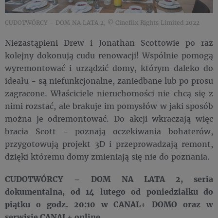
CUDOTWÓRCY - DOM NA LATA 2, © Cineflix Rights Limited 2022
Niezastąpieni Drew i Jonathan Scottowie po raz
kolejny dokonują cudu renowacji! Wspólnie pomogą
wyremontować i urządzić domy, którym daleko do
ideału - są niefunkcjonalne, zaniedbane lub po prosu
zagracone. Właściciele nieruchomości nie chcą się z
nimi rozstać, ale brakuje im pomysłów w jaki sposób
można je odremontować. Do akcji wkraczają więc
bracia Scott - poznają oczekiwania bohaterów,
przygotowują projekt 3D i przeprowadzają remont,
dzięki któremu domy zmieniają się nie do poznania.
CUDOTWÓRCY – DOM NA LATA 2, seria
dokumentalna, od 14 lutego od poniedziałku do
piątku o godz. 20:10 w CANAL+ DOMO oraz w
serwisie CANAL+ online