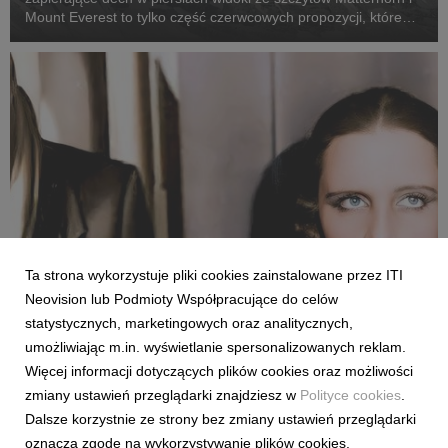
Mount Everest to tylko część czerwcowych propozycji, które
już czekają w serwisie online.
Ta strona wykorzystuje pliki cookies zainstalowane przez ITI
Neovision lub Podmioty Współpracujące do celów
LIFESTYLE & KIDS
statystycznych, marketingowych oraz analitycznych,
Dokumenty i programy lifestyle, które pojawiły
umożliwiając m.in. wyświetlanie spersonalizowanych reklam.
się w maju w CANAL+.
Więcej informacji dotyczących plików cookies oraz możliwości
27 maja 2026
zmiany ustawień przeglądarki znajdziesz w
Polityce cookies
.
Opowieść o talencie Tamary Łempickiej, fascynujące wyzwania
Dalsze korzystnie ze strony bez zmiany ustawień przeglądarki
architektoniczne, historia II wojny światowej w ujęciu
oznacza zgodę na wykorzystywanie plików cookies.
ekonomicznym czy podróż Evy Longorii przez Hiszpanię to