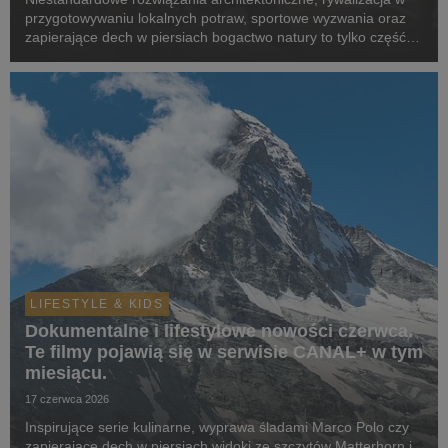
przygotowywaniu lokalnych potraw, sportowe wyzwania oraz
zapierające dech w piersiach bogactwo natury to tylko część z
tematów, która zostaną poruszone w produkcjach z premierą
w serwisie w lipcu.
LIFESTYLE & KIDS
Dokumentalne i lifestylowe nowości czerwca.
Te filmy pojawią się w serwisie CANAL+ w tym
miesiącu.
17 czerwca 2026
Inspirujące serie kulinarne, wyprawa śladami Marco Polo czy
zapierające dech w piersiach widoki ze szczytów Matterhorn i