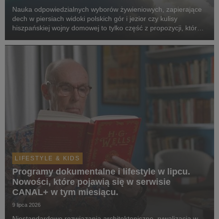
Nauka odpowiedzialnych wyborów żywieniowych, zapierające
dech w piersiach widoki polskich gór i jezior czy kulisy
hiszpańskiej wojny domowej to tylko część z propozycji, które
pojawią się w serwisie w sierpniu.
LIFESTYLE & KIDS
Programy dokumentalne i lifestyle w lipcu.
Nowości, które pojawią się w serwisie
CANAL+ w tym miesiącu.
9 lipca 2026
Niestandardowe rozwiązania architektoniczne, rywalizacja w