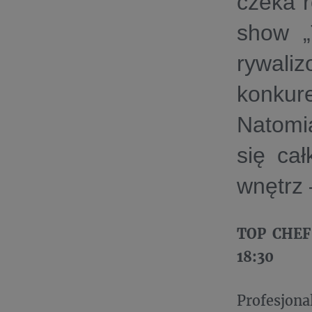
czeka r
show „
rywaliz
konkur
Natomi
się ca
wnętrz 
TOP CHEF 
18:30
Profesjona