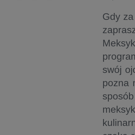
Gdy za
zapra
Meksy
program
swój oj
pozna m
sposó
meksy
kulina