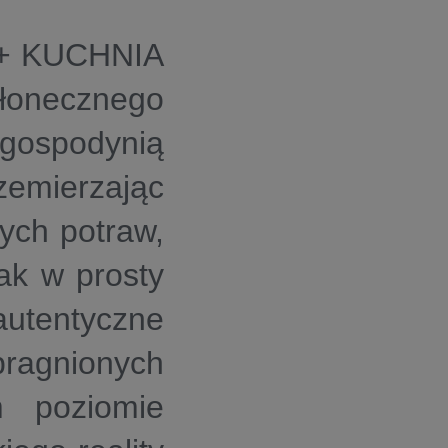
L+ KUCHNIA
onecznego
ospodynią
zemierzając
nych potraw,
ak w prosty
entyczne
gnionych
m poziomie