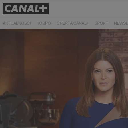
AKTUALNOŚCI
KORPO
OFERTA CANAL+
SPORT
NEWSL
CZARNE STOKROTKI
PROSTA SPRAWA
ALGORYTM MIŁOŚC
PLANETA SINGLI. OSIEM HISTORII
KRÓL
KIDS
DOKUMEN