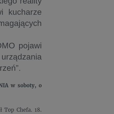
ego reality
i kucharze
ymagających
OMO pojawi
 urządzania
rzeń”.
NIA w soboty, o
ł Top Chefa. 18.