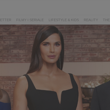
ETTER
FILMY I SERIALE
LIFESTYLE & KIDS
REALITY
THE
I
KIEDY ŚLUB?
BELFER
SORTOWNIA
KLANGOR
WILK
T
LIFESTYLE