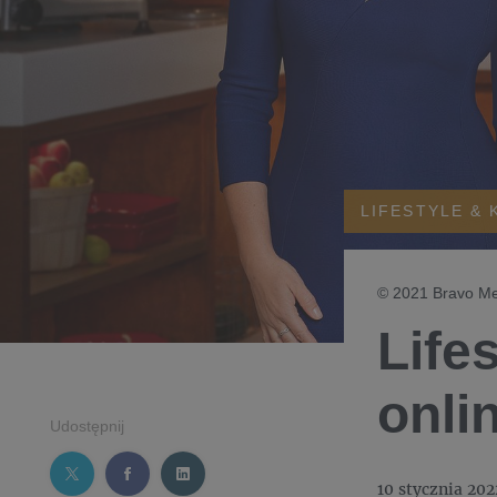
LIFESTYLE & 
© 2021 Bravo Med
Life
onli
Udostępnij
10 stycznia 202