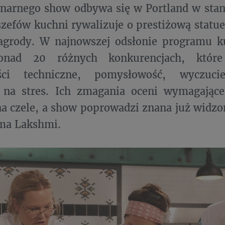
inarnego show odbywa się w Portland w stan
szefów kuchni rywalizuje o prestiżową statue
agrody. W najnowszej odsłonie programu k
nad 20 różnych konkurencjach, które
ości techniczne, pomysłowość, wyczuc
 na stres. Ich zmagania oceni wymagają
na czele, a show poprowadzi znana już widz
dma Lakshmi.