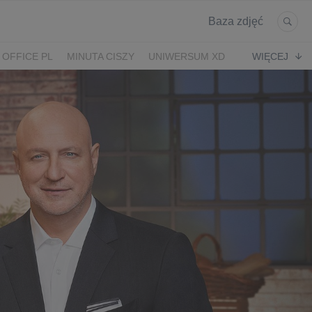
Baza zdjęć
 OFFICE PL
MINUTA CISZY
UNIWERSUM XD
WIĘCEJ
KRUK
POWRÓT