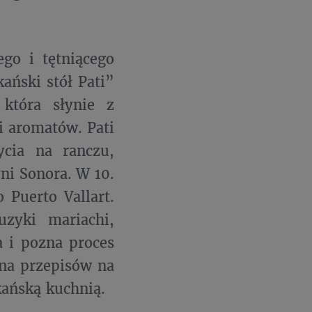
go i tętniącego
ański stół Pati”
która słynie z
i aromatów. Pati
ycia na ranczu,
ni Sonora. W 10.
 Puerto Vallart.
uzyki mariachi,
a i pozna proces
sna przepisów na
ykańską kuchnią.