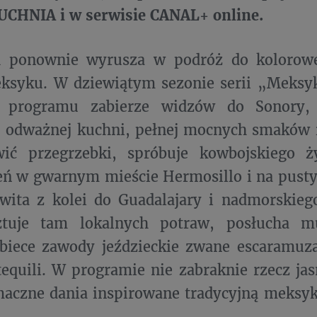
CHNIA i w serwisie CANAL+ online.
ch ponownie wyrusza w podróż do kolorowe
ksyku. W dziewiątym sezonie serii „Meksyk
 programu zabierze widzów do Sonory, 
, odważnej kuchni, pełnej mocnych smaków 
wić przegrzebki, spróbuje kowbojskiego ż
eń w gwarnym mieście Hermosillo i na pusty
wita z kolei do Guadalajary i nadmorskiego
ztuje tam lokalnych potraw, posłucha m
obiece zawody jeździeckie zwane escaramuz
tequili. W programie nie zabraknie rzecz ja
smaczne dania inspirowane tradycyjną meks