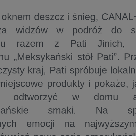
 oknem deszcz i śnieg, CANA
sza widzów w podróż do sł
ku razem z Pati Jinich, g
u „Meksykański stół Pati”. Pr
czysty kraj, Pati spróbuje lokal
iejscowe produkty i pokaże, j
b odtworzyć w domu aut
kańskie smaki. Na spra
rnych emocji na najwyższy