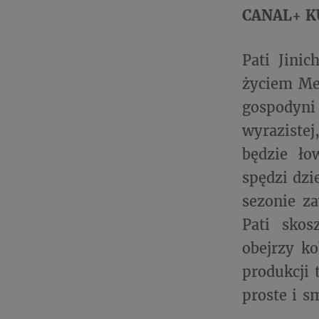
CANAL+ KU
Pati Jini
życiem Me
gospodyni
wyrazistej
będzie ło
spędzi dzi
sezonie za
Pati skos
obejrzy k
produkcji 
proste i 