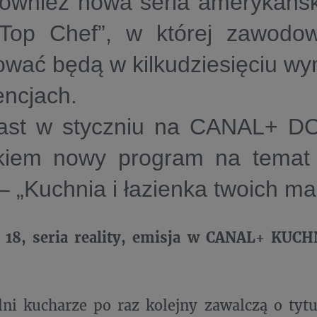
ównież nowa seria amerykański
Top Chef”, w której zawodow
ować będą w kilkudziesięciu w
encjach.
ast w styczniu na CANAL+ D
łkiem nowy program na temat
– „Kuchnia i łazienka twoich ma
18, seria reality, emisja w CANAL+ KUCH
lni kucharze po raz kolejny zawalczą o tytu