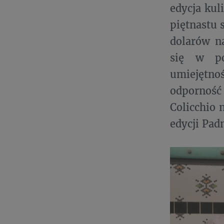
edycja kul
piętnastu 
dolarów n
się w po
umiejętn
odporność
Colicchio 
edycji Pa