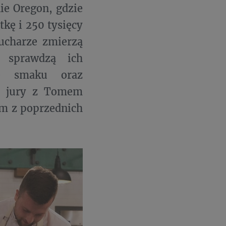
ie Oregon, gdzie
tkę i 250 tysięcy
ucharze zmierzą
 sprawdzą ich
ie smaku oraz
ce jury z Tomem
om z poprzednich