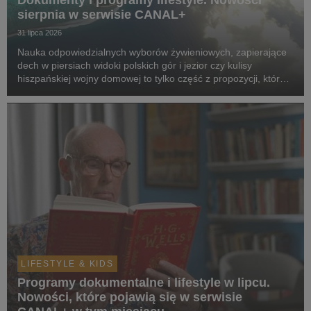
Dokumenty i programy lifestyle. Nowości
sierpnia w serwisie CANAL+
31 lipca 2026
Nauka odpowiedzialnych wyborów żywieniowych, zapierające
dech w piersiach widoki polskich gór i jezior czy kulisy
hiszpańskiej wojny domowej to tylko część z propozycji, które
pojawią się w serwisie w sierpniu.
LIFESTYLE & KIDS
Programy dokumentalne i lifestyle w lipcu.
Nowości, które pojawią się w serwisie