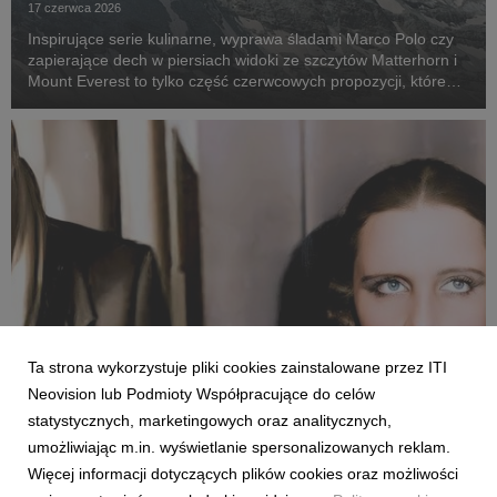
17 czerwca 2026
Inspirujące serie kulinarne, wyprawa śladami Marco Polo czy
zapierające dech w piersiach widoki ze szczytów Matterhorn i
Mount Everest to tylko część czerwcowych propozycji, które
już czekają w serwisie online.
Ta strona wykorzystuje pliki cookies zainstalowane przez ITI
Neovision lub Podmioty Współpracujące do celów
LIFESTYLE & KIDS
statystycznych, marketingowych oraz analitycznych,
Dokumenty i programy lifestyle, które pojawiły
umożliwiając m.in. wyświetlanie spersonalizowanych reklam.
się w maju w CANAL+.
Więcej informacji dotyczących plików cookies oraz możliwości
27 maja 2026