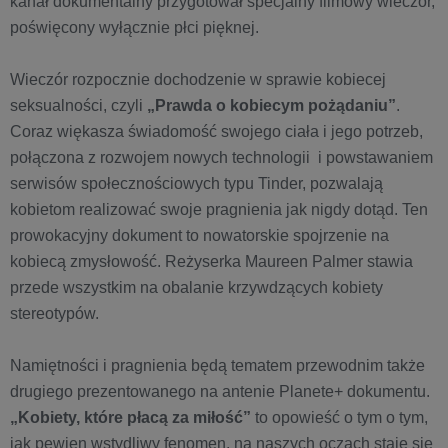
kanał dokumentalny przygotował specjalny filmowy wieczór,
poświęcony wyłącznie płci pięknej.
Wieczór rozpocznie dochodzenie w sprawie kobiecej
seksualności, czyli
„Prawda o kobiecym pożądaniu”
.
Coraz więkasza świadomość swojego ciała i jego potrzeb,
połączona z rozwojem nowych technologii i powstawaniem
serwisów społecznościowych typu Tinder, pozwalają
kobietom realizować swoje pragnienia jak nigdy dotąd. Ten
prowokacyjny dokument to nowatorskie spojrzenie na
kobiecą zmysłowość. Reżyserka Maureen Palmer stawia
przede wszystkim na obalanie krzywdzących kobiety
stereotypów.
Namiętności i pragnienia będą tematem przewodnim także
drugiego prezentowanego na antenie Planete+ dokumentu.
„Kobiety, które płacą za miłość”
to opowieść o tym o tym,
jak pewien wstydliwy fenomen, na naszych oczach staje się