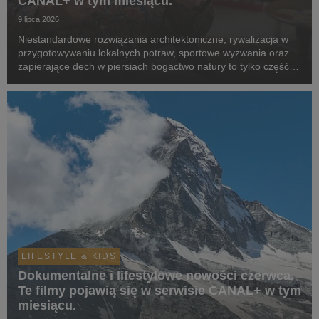
CANAL+ w tym miesiącu.
9 lipca 2026
Niestandardowe rozwiązania architektoniczne, rywalizacja w
przygotowywaniu lokalnych potraw, sportowe wyzwania oraz
zapierające dech w piersiach bogactwo natury to tylko część z
tematów, która zostaną poruszone w produkcjach z premierą
w serwisie w lipcu.
LIFESTYLE & KIDS
Dokumentalne i lifestylowe nowości czerwca.
Te filmy pojawią się w serwisie CANAL+ w tym
miesiącu.