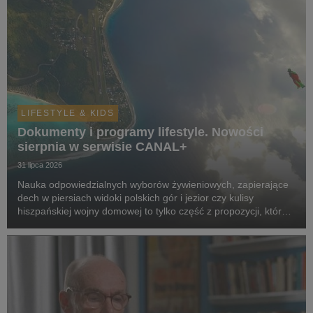
LIFESTYLE & KIDS
Dokumenty i programy lifestyle. Nowości
sierpnia w serwisie CANAL+
31 lipca 2026
Nauka odpowiedzialnych wyborów żywieniowych, zapierające
dech w piersiach widoki polskich gór i jezior czy kulisy
hiszpańskiej wojny domowej to tylko część z propozycji, które
pojawią się w serwisie w sierpniu.