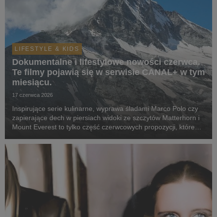
LIFESTYLE & KIDS
Dokumentalne i lifestylowe nowości czerwca.
Te filmy pojawią się w serwisie CANAL+ w tym
miesiącu.
17 czerwca 2026
Inspirujące serie kulinarne, wyprawa śladami Marco Polo czy
zapierające dech w piersiach widoki ze szczytów Matterhorn i
Mount Everest to tylko część czerwcowych propozycji, które
już czekają w serwisie online.