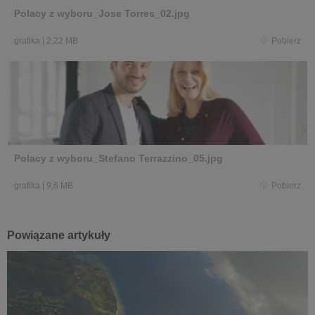
Polacy z wyboru_Jose Torres_02.jpg
grafika
|
2,22 MB
Pobierz
Polacy z wyboru_Stefano Terrazzino_05.jpg
grafika
|
9,6 MB
Pobierz
Powiązane artykuły