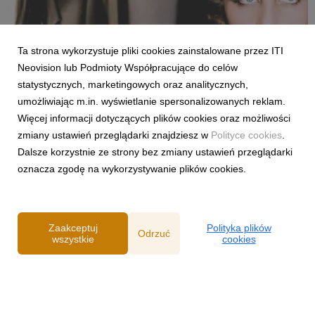
Ta strona wykorzystuje pliki cookies zainstalowane przez ITI
Neovision lub Podmioty Współpracujące do celów
LIFESTYLE & KIDS
statystycznych, marketingowych oraz analitycznych,
Dokumenty i programy lifestyle, które pojawiły
umożliwiając m.in. wyświetlanie spersonalizowanych reklam.
się w maju w CANAL+.
Więcej informacji dotyczących plików cookies oraz możliwości
27 maja 2026
zmiany ustawień przeglądarki znajdziesz w
Polityce cookies
.
Opowieść o talencie Tamary Łempickiej, fascynujące wyzwania
Dalsze korzystnie ze strony bez zmiany ustawień przeglądarki
architektoniczne, historia II wojny światowej w ujęciu
oznacza zgodę na wykorzystywanie plików cookies.
ekonomicznym czy podróż Evy Longorii przez Hiszpanię to
tylko niektóre z propozycji, na które warto zwrócić uwagę.
Zaakceptuj
Polityka plików
Odrzuć
wszystkie
cookies
Powered by
Polityka prywatności