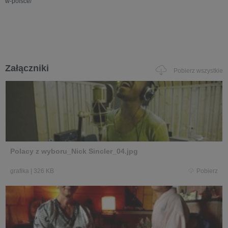
w-polsce/
Załączniki
Pobierz wszystkie
Polacy z wyboru_Nick Sincler_04.jpg
grafika
|
326 KB
Pobierz