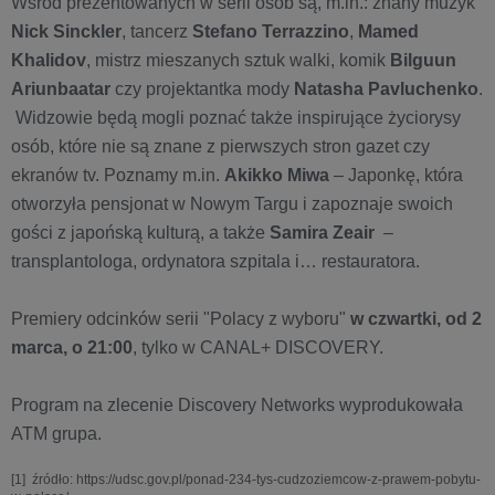
Wśród prezentowanych w serii osób są, m.in.: znany muzyk
Nick Sinckler
, tancerz
Stefano Terrazzino
,
Mamed
Khalidov
, mistrz mieszanych sztuk walki, komik
Bilguun
Ariunbaatar
czy projektantka mody
Natasha Pavluchenko
.
Widzowie będą mogli poznać także inspirujące życiorysy
osób, które nie są znane z pierwszych stron gazet czy
ekranów tv. Poznamy m.in.
Akikko Miwa
– Japonkę, która
otworzyła pensjonat w Nowym Targu i zapoznaje swoich
gości z japońską kulturą, a także
Samira Zeair
–
transplantologa, ordynatora szpitala i… restauratora.
Premiery odcinków serii "Polacy z wyboru"
w czwartki, od 2
marca, o 21:00
, tylko w CANAL+ DISCOVERY.
Program na zlecenie Discovery Networks wyprodukowała
ATM grupa.
[1] źródło: https://udsc.gov.pl/ponad-234-tys-cudzoziemcow-z-prawem-pobytu-