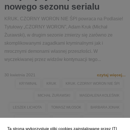
nowego sezonu serialu
KRUK. CZORNY WORON NIE ŚPI powraca na Podlasie!
Tytułowy „CZORNY WORON”, Adam Kruk (Michał
Żurawski), w drugim sezonie zmierzy się zarówno ze
skomplikowanymi zagadkami kryminalnymi jak i
mrocznymi demonami własnej przeszłości. W
wyczekiwanej przez widzów kontynuacji tego...
30 kwietnia 2021
czytaj więcej...
KRYMINAŁ
KRUK
KRUK. CZORNY WORON NIE ŚPI
MICHAŁ ŻURAWSKI
MAGDALENA KOLEŚNIK
LESZEK LICHOTA
TOMASZ WŁOSOK
BARBARA JONAK
ZBIGNIEW STRYJ
SZEPTUCHA
KATARZYNA WAJDA
Ta strona wykorzystuje pliki cookies zainstalowane przez ITI