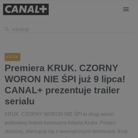
KRUK
Premiera KRUK. CZORNY
WORON NIE ŚPI już 9 lipca!
CANAL+ prezentuje trailer
serialu
KRUK. CZORNY WORON NIE ŚPI to drugi sezon
podlaskiej historii komisarza Adama Kruka. Postaci
złożonej, mierzącej się z wewnętrznymi demonami. Kruk