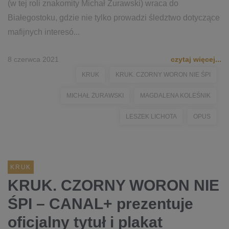
(w tej roli znakomity Michał Żurawski) wraca do
Białegostoku, gdzie nie tylko prowadzi śledztwo dotyczące
mafijnych interesó...
8 czerwca 2021
czytaj więcej...
KRUK
KRUK. CZORNY WORON NIE ŚPI
MICHAŁ ŻURAWSKI
MAGDALENA KOLEŚNIK
LESZEK LICHOTA
OPUS
KRUK
KRUK. CZORNY WORON NIE
ŚPI – CANAL+ prezentuje
oficjalny tytuł i plakat