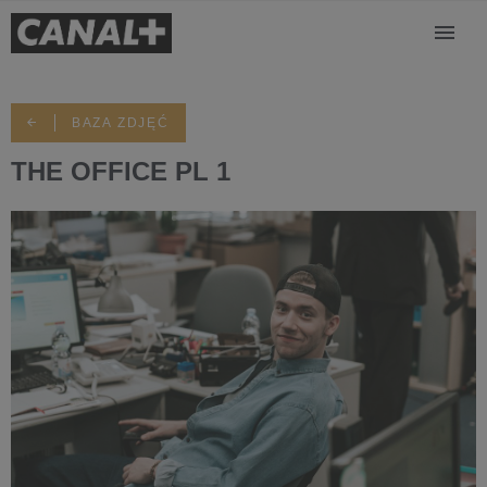
BAZA ZDJĘĆ
THE OFFICE PL 1