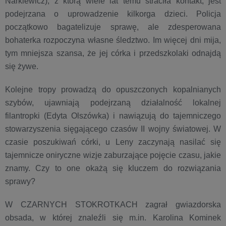
Narkiewicz), z którą wiele lat temu straciła kontakt, jest
podejrzana o uprowadzenie kilkorga dzieci. Policja
początkowo bagatelizuje sprawę, ale zdesperowana
bohaterka rozpoczyna własne śledztwo. Im więcej dni mija,
tym mniejsza szansa, że jej córka i przedszkolaki odnajdą
się żywe.
Kolejne tropy prowadzą do opuszczonych kopalnianych
szybów, ujawniają podejrzaną działalność lokalnej
filantropki (Edyta Olszówka) i nawiązują do tajemniczego
stowarzyszenia sięgającego czasów II wojny światowej. W
czasie poszukiwań córki, u Leny zaczynają nasilać się
tajemnicze oniryczne wizje zaburzające pojęcie czasu, jakie
znamy. Czy to one okażą się kluczem do rozwiązania
sprawy?
W CZARNYCH STOKROTKACH zagrał gwiazdorska
obsada, w której znaleźli się m.in. Karolina Kominek