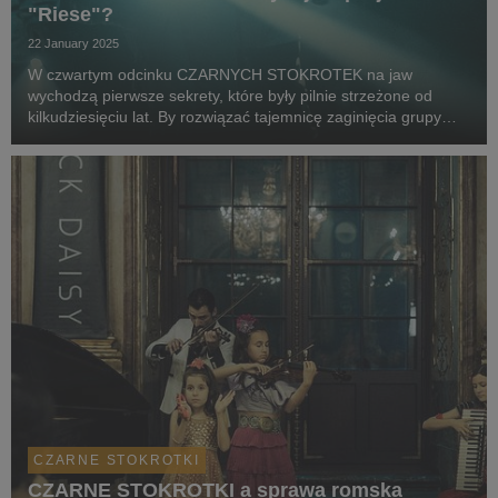
"Riese"?
22 January 2025
W czwartym odcinku CZARNYCH STOKROTEK na jaw
wychodzą pierwsze sekrety, które były pilnie strzeżone od
kilkudziesięciu lat. By rozwiązać tajemnicę zaginięcia grupy
dzieci i ich opiekunki, trzeba zrobić znacznie więcej, niż zejść
pod ziemię i przeczesać ciągnące się pod m...
CZARNE STOKROTKI
CZARNE STOKROTKI a sprawa romska