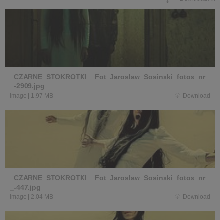
_CZARNE_STOKROTKI__Fot_Jaroslaw_Sosinski_fotos_nr_
_-2909.jpg
image
|
1.97 MB
Download
_CZARNE_STOKROTKI__Fot_Jaroslaw_Sosinski_fotos_nr_
_-447.jpg
image
|
2.04 MB
Download