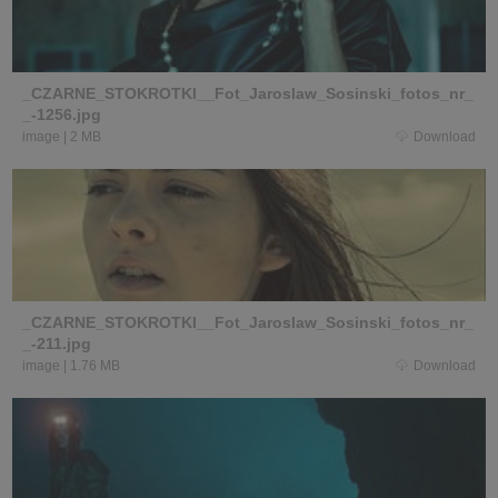
_CZARNE_STOKROTKI__Fot_Jaroslaw_Sosinski_fotos_nr_
_-1256.jpg
image
|
2 MB
Download
_CZARNE_STOKROTKI__Fot_Jaroslaw_Sosinski_fotos_nr_
_-211.jpg
image
|
1.76 MB
Download