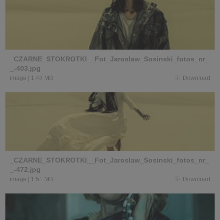
_CZARNE_STOKROTKI__Fot_Jaroslaw_Sosinski_fotos_nr_
_-403.jpg
image
|
1.48 MB
Download
_CZARNE_STOKROTKI__Fot_Jaroslaw_Sosinski_fotos_nr_
_-472.jpg
image
|
1.51 MB
Download