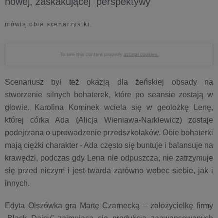
nowej, zaskakującej perspektywy
mówią obie scenarzystki.
To see this content properly
accept cookies.
Scenariusz był też okazją dla żeńskiej obsady na
stworzenie silnych bohaterek, które po seansie zostają w
głowie. Karolina Kominek wciela się w geolożkę Lenę,
której córka Ada (Alicja Wieniawa-Narkiewicz) zostaje
podejrzana o uprowadzenie przedszkolaków. Obie bohaterki
mają ciężki charakter - Ada często się buntuje i balansuje na
krawędzi, podczas gdy Lena nie odpuszcza, nie zatrzymuje
się przed niczym i jest twarda zarówno wobec siebie, jak i
innych.
Edyta Olszówka gra Martę Czarnecką – założycielkę firmy