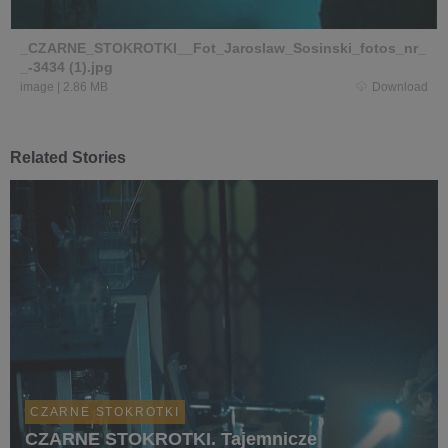
_CZARNE_STOKROTKI__Fot_Jaroslaw_Sosinski_fotos_nr_
_-3434 (1).jpg
image
|
2.86 MB
Download
Related Stories
CZARNE STOKROTKI
CZARNE STOKROTKI. Tajemnicze