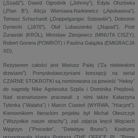
(„Szadź”), Dawid Ogrodnik („Johnny”), Edyta Olszówka
(„Plan B”), Alicja Wieniawa-Narkiewicz („Apokawixa”),
Tomasz Schuchardt („Doppelganger. Sobowtór”), Dobromir
Dymecki („1670”), Olaf Lubaszenko („Napad”), Piotr
Żurawski (KRÓL), Mirosław Zbrojewicz (MINUTA CISZY),
Robert Gonera (POWRÓT) i Paulina Gałązka (EMIGRACJA
XD).
Reżyserem całości jest Mariusz Palej (“Za niebieskimi
drzwiami”). Pomysłodawczyniami koncepcji na serial
CZARNE STOKROTKI są nominowana za powieść "Heksy"
do nagrody Nike Agnieszka Szpila i Dominika Prejdová.
Nad scenariuszem pracowali z nimi także Katarzyna
Tybinka ("Wataha") i Marcin Ciastoń (WYRWA, "Hiacynt").
Kierownikiem literackim projektu był Michał Oleszczyk
("Wszystkie nasze strachy"), zaś zdjęcia kręcił Wojciech
Węgrzyn ("Proceder", "Detektyw Bruno"). Kostiumy
przygotowała Hanka Podraza (THE OFFICE PL, "Prime