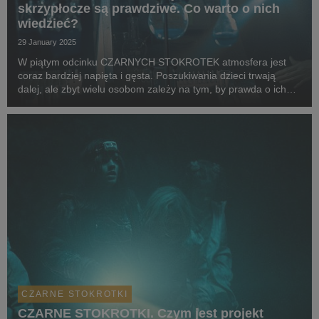
skrzypłocze są prawdziwe. Co warto o nich
wiedzieć?
29 January 2025
W piątym odcinku CZARNYCH STOKROTEK atmosfera jest
coraz bardziej napięta i gęsta. Poszukiwania dzieci trwają
dalej, ale zbyt wielu osobom zależy na tym, by prawda o ich
zaginięciu została w podziemnych korytarzach. Lena dociera
coraz głębiej i dalej, ale jej odkrycia są...
CZARNE STOKROTKI
CZARNE STOKROTKI. Czym jest projekt