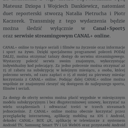
Mateusz Dziopa i Wojciech Dankiewicz, natomiast
duet reporterski stworzą Natalia Pietrucha i Piotr
Kaczorek. Transmisję z tego wydarzenia będzie
można śledzić wyłącznie w
Canal+Sport5
oraz
serwisie streamingowym CANAL+ online
.
CANAL+ online to tysiące seriali i filmów na życzenie oraz informacje
i sport na żywo. Dzięki specjalnemu programowi poleceń PODAJ
DALEJ, można otrzymać tańszy dostęp do serwisu streamingowego.
Wystarczy polecić serwis swoim znajomym, wykorzystując
indywidualny kod polecający. Za jedno polecenie można otrzymać aż
15 zł rabatu na subskrypcję w kolejnym miesiącu, a osoba, której
polecono serwis, od razu zapłaci o 15 zł mniej za pierwszy miesiąc
korzystania z CANAL+ online. Podając dalej CANAL+ online można
wspólnie ze znajomymi cieszyć się dostępem do najlepszego sportu,
filmów i seriali.
Za dostęp do oferty serwisu można płacić wygodnie w miesięcznym
modelu subskrypcyjnym i bez długoterminowej umowy, korzystać na
wielu urządzeniach i odtwarzać treści w trzech streamach
jednocześnie. Z CANAL+ online można obecnie korzystać przez
przeglądarkę internetową, aplikację mobilną na iOS i Android,
dekoder CANAL+ BOX 4K, aplikację w telewizorze z systemem
Android TV, Samsung Smart TV i LG WebOS oraz przystawki Android