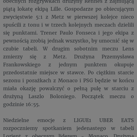
obecnych rozgrywkach drużyny Rennes z zajmującą
piątą lokatę ekipą Lille. Gospodarze po obiecującym
zwycięstwie 5:1 z Metz w pierwszej kolejce nieco
spuścili z tonu i w trzech kolejnych meczach dzielili
się punktami. Trener Paulo Fonseca i jego ekipa z
pewnością zrobią jednak wszystko, by umocnić się w
czubie tabeli. W drugim sobotnim meczu Lens
zmierzy się z Metz. Drużyna Przemysława
Frankowskiego z jednym punktem okupuje
przedostatnie miejsce w stawce. Po ciężkim starcie
sezonu i porażkach z Monaco i PSG będzie w końcu
miała okazję powalczyć o pełną pulę w starciu z
drużyną Laszlo Boloniego. Początek meczu o
godzinie 16:55.
Niedzielne emocje z LIGUE1 UBER EATS
rozpoczniemy spotkaniem jedenastego w tabeli
Lorient z obecnym liderem - Monaco. Drużyna