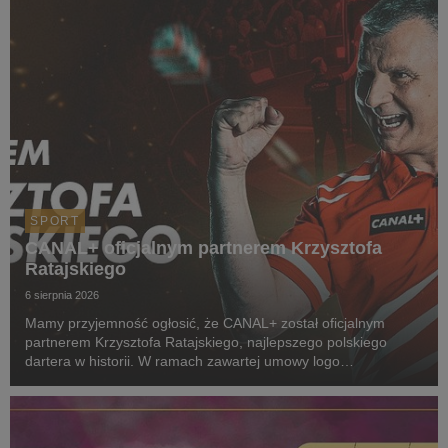
SPORT
CANAL+ oficjalnym partnerem Krzysztofa
Ratajskiego
6 sierpnia 2026
Mamy przyjemność ogłosić, że CANAL+ został oficjalnym
partnerem Krzysztofa Ratajskiego, najlepszego polskiego
dartera w historii. W ramach zawartej umowy logo
CANAL+ będzie eksponowane między innymi na koszulkach
startowych naszego zawodnika podczas
wszystkich oficjalnyc...