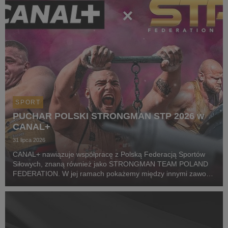
SPORT
PUCHAR POLSKI STRONGMAN STP 2026 w
CANAL+
31 lipca 2026
CANAL+ nawiązuje współpracę z Polską Federacją Sportów
Siłowych, znaną również jako STRONGMAN TEAM POLAND
FEDERATION. W jej ramach pokażemy między innymi zawody
z cyklu Pucharu Polski Strongman Championship STP 2026.
Pierwszym wydarzeniem prezentowanym w CANAL+ SPORT 5
i...