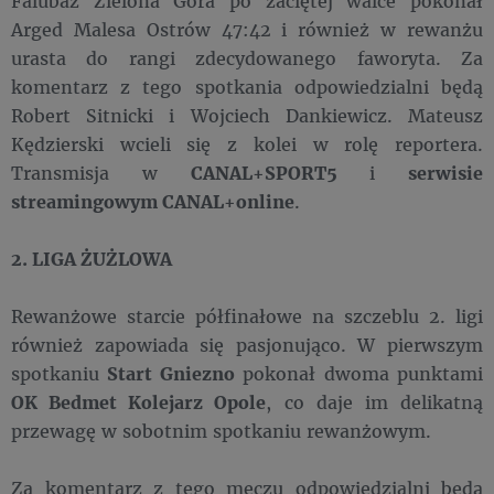
Falubaz Zielona Góra po zaciętej walce pokonał
Arged Malesa Ostrów 47:42 i również w rewanżu
urasta do rangi zdecydowanego faworyta. Za
komentarz z tego spotkania odpowiedzialni będą
Robert Sitnicki i Wojciech Dankiewicz. Mateusz
Kędzierski wcieli się z kolei w rolę reportera.
Transmisja w
CANAL+SPORT5
i
serwisie
streamingowym CANAL+online
.
2. LIGA ŻUŻLOWA
Rewanżowe starcie półfinałowe na szczeblu 2. ligi
również zapowiada się pasjonująco. W pierwszym
spotkaniu
Start Gniezno
pokonał dwoma punktami
OK Bedmet Kolejarz Opole
, co daje im delikatną
przewagę w sobotnim spotkaniu rewanżowym.
Za komentarz z tego meczu odpowiedzialni będą