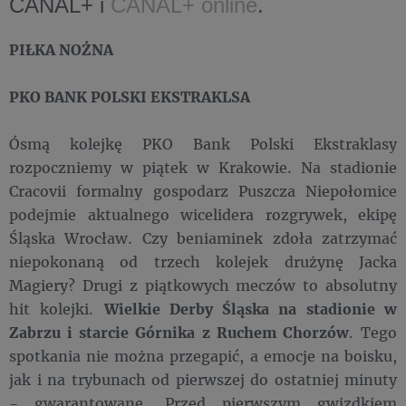
CANAL+ i
CANAL+ online
.
PIŁKA NOŻNA
PKO BANK POLSKI EKSTRAKLSA
Ósmą kolejkę PKO Bank Polski Ekstraklasy
rozpoczniemy w piątek w Krakowie. Na stadionie
Cracovii formalny gospodarz Puszcza Niepołomice
podejmie aktualnego wicelidera rozgrywek, ekipę
Śląska Wrocław. Czy beniaminek zdoła zatrzymać
niepokonaną od trzech kolejek drużynę Jacka
Magiery? Drugi z piątkowych meczów to absolutny
hit kolejki.
Wielkie Derby Śląska na stadionie w
Zabrzu i starcie Górnika z Ruchem Chorzów
. Tego
spotkania nie można przegapić, a emocje na boisku,
jak i na trybunach od pierwszej do ostatniej minuty
- gwarantowane. Przed pierwszym gwizdkiem