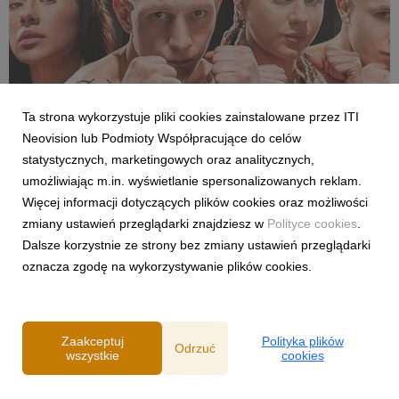
Ta strona wykorzystuje pliki cookies zainstalowane przez ITI
Neovision lub Podmioty Współpracujące do celów
SPORT
statystycznych, marketingowych oraz analitycznych,
Pełne walki półfinałowe „Projekt Fighter” już
umożliwiając m.in. wyświetlanie spersonalizowanych reklam.
w serwisie streamingowym CANAL+
Więcej informacji dotyczących plików cookies oraz możliwości
29 lipca 2026
zmiany ustawień przeglądarki znajdziesz w
Polityce cookies
.
W serwisie streamingowym CANAL+ opublikowano dodatkowy,
Dalsze korzystnie ze strony bez zmiany ustawień przeglądarki
bonusowy odcinek programu „Projekt Fighter”. Odpowiadając
oznacza zgodę na wykorzystywanie plików cookies.
na oczekiwania fanów MMA, CANAL+ udostępnił pełny
przebieg obu walk półfinałowych. Pojedynki Karoliny
Gackowskiej z Zofią Rybicką oraz Cypriana Wieczorka z D...
Zaakceptuj
Polityka plików
Odrzuć
wszystkie
cookies
Powered by