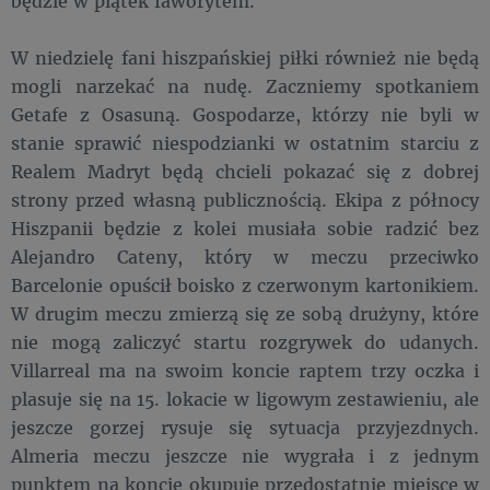
będzie w piątek faworytem.
W niedzielę fani hiszpańskiej piłki również nie będą
mogli narzekać na nudę. Zaczniemy spotkaniem
Getafe z Osasuną. Gospodarze, którzy nie byli w
stanie sprawić niespodzianki w ostatnim starciu z
Realem Madryt będą chcieli pokazać się z dobrej
strony przed własną publicznością. Ekipa z północy
Hiszpanii będzie z kolei musiała sobie radzić bez
Alejandro Cateny, który w meczu przeciwko
Barcelonie opuścił boisko z czerwonym kartonikiem.
W drugim meczu zmierzą się ze sobą drużyny, które
nie mogą zaliczyć startu rozgrywek do udanych.
Villarreal ma na swoim koncie raptem trzy oczka i
plasuje się na 15. lokacie w ligowym zestawieniu, ale
jeszcze gorzej rysuje się sytuacja przyjezdnych.
Almeria meczu jeszcze nie wygrała i z jednym
punktem na koncie okupuje przedostatnie miejsce w