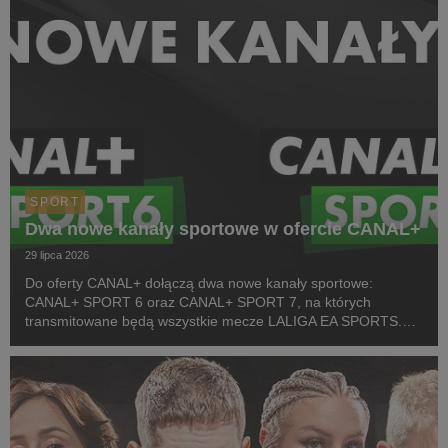
SPORT
Dwa nowe kanały sportowe w ofercie CANAL+
29 lipca 2026
Do oferty CANAL+ dołączą dwa nowe kanały sportowe:
CANAL+ SPORT 6 oraz CANAL+ SPORT 7, na których
transmitowane będą wszystkie mecze LALIGA EA SPORTS.
Rozpoczęcie emisji obu anten planowane jest przed startem
pierwszej kolejki sezonu 2026/27 ligi hiszpańskiej, po formaln...