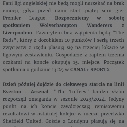
Fani ligi angielskiej nie będą mogli narzekać na brak
emocji, gdyż przed nami start piątej serii gier
Premier League.
Rozpoczniemy w sobotę
spotkaniem Wolverhampton Wanderers z
Liverpoolem
. Faworytem bez wątpienia będą "The
Reds", który z dorobkiem 10 punktów i serią trzech
zwycięstw z rzędu plasują się na trzeciej lokacie w
ligowym zestawieniu. Gospodarze z raptem trzema
oczkami na koncie okupują 15. miejsce. Początek
spotkania o godzinie 13:25 w
CANAL+ SPORT2
.
Dzień później dojdzie do ciekawego starcia na linii
Everton - Arsenal
. "The Toffees" bardzo słabo
rozpoczęli zmagania w sezonie 2023/2024. Jedyny
punkt na ich koncie zawdzięczają remisowemu
rezultatowi w ostatniej kolejce w meczu przeciwko
Sheffield United. Goście z Londynu plasują się na