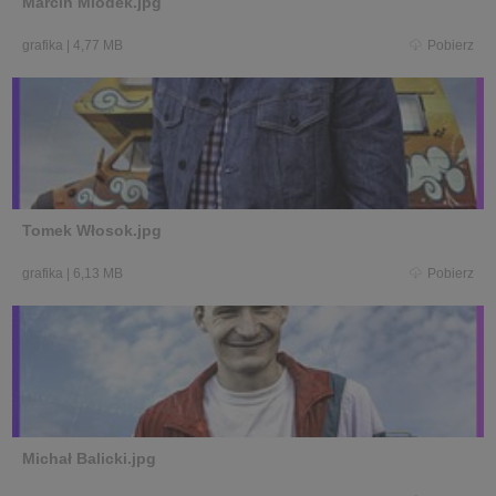
Marcin Miodek.jpg
grafika
|
4,77 MB
Pobierz
Tomek Włosok.jpg
grafika
|
6,13 MB
Pobierz
Michał Balicki.jpg