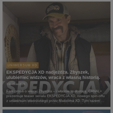
Wojtka zadebiutuje 24 kwietnia w serwisie...
UNIWERSUM XD
EKSPEDYCJA XD nadjeżdża. Zbyszek,
ulubieniec widzów, wraca z własną historią.
3 kwietnia 2026
Fani prosili o więcej Zbyszka – i właśnie to dostają. CANAL+
prezentuje teaser serialu EKSPEDYCJA XD, nowego spin-offu
z uniwersum stworzonego przez Malcolma XD. Tym razem w
centrum historii stają bliźniacy Zbyszek i Wojtek, w których w
podwójnej roli wciela się Michał C...