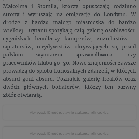
Malcolma i Stomila, którzy opuszczają rodzinne
strony i wyruszają na emigrację do Londynu. W
drodze z bardzo małego miasteczka do bardzo
Wielkiej Brytanii spotykają całą galerię osobliwości:
cygańskich handlarzy kamperów, anarchistów –
squatersów, recydywistów ukrywających się przed
polskim wymiarem sprawiedliwości czy
pracowników klubu go-go. Nowe znajomości zawsze
prowadzą do splotu kuriozalnych zdarzeń, w których
absurd goni absurd. Poznajcie galerię freaków oraz
dwóch głównych bohaterów, którzy ten barwny
zbiór otwierają.
Aby wyświetlić treść poprawnie
zaakceptuj pliki cookies.
Aby wyświetlić treść poprawnie
zaakceptuj pliki cookies.