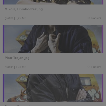
Mikołaj Chroboczek.jpg
grafika
|
5,29 MB
Pobierz
Piotr Trojan.jpg
grafika
|
4,37 MB
Pobierz