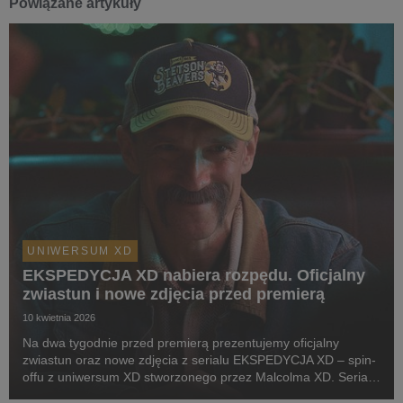
Powiązane artykuły
UNIWERSUM XD
EKSPEDYCJA XD nabiera rozpędu. Oficjalny
zwiastun i nowe zdjęcia przed premierą
10 kwietnia 2026
Na dwa tygodnie przed premierą prezentujemy oficjalny
zwiastun oraz nowe zdjęcia z serialu EKSPEDYCJA XD – spin-
offu z uniwersum XD stworzonego przez Malcolma XD. Serial z
Michałem Czerneckim w podwójnej roli bliźniaków Zbyszka i