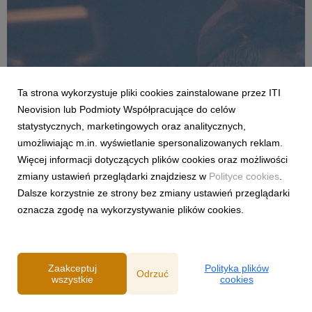
Ta strona wykorzystuje pliki cookies zainstalowane przez ITI
Neovision lub Podmioty Współpracujące do celów
statystycznych, marketingowych oraz analitycznych,
umożliwiając m.in. wyświetlanie spersonalizowanych reklam.
UNIWERSUM XD
Więcej informacji dotyczących plików cookies oraz możliwości
Ruszają zdjęcia do serialu EKSPEDYCJA XD,
zmiany ustawień przeglądarki znajdziesz w
Polityce cookies
.
spin offu z uniwersum spod szyldu XD.
Dalsze korzystnie ze strony bez zmiany ustawień przeglądarki
Zbyszek, ukochany bohater, doczeka się
oznacza zgodę na wykorzystywanie plików cookies.
własnej produkcji!
18 września 2025
Po sukcesie serialu EMIGRACJA XD wielu fanów wyrażało
entuzjazm na myśl o osobnych przygodach charyzmatycznego
wąsatego kierowcy tira, Zbyszka. To życzenie niedługo się
Zaakceptuj
Polityka plików
Odrzuć
spełni, bo ruszają właśnie zdjęcia do serialu EKSPEDYCJA XD,
wszystkie
cookies
będącego spin-offem uniwersum spod szyldu...