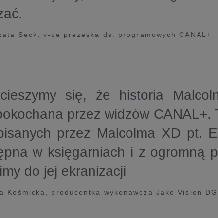
zać.
zata Seck, v-ce prezeska ds. programowych CANAL+
cieszymy się, że historia Malcol
 pokochana przez widzów CANAL+. T
pisanych przez Malcolma XD pt. E
tępna w księgarniach i z ogromną 
imy do jej ekranizacji
a Kośmicka, producentka wykonawcza Jake Vision DG