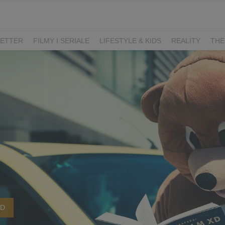
ETTER
FILMY I SERIALE
LIFESTYLE & KIDS
REALITY
THE
I
KIEDY ŚLUB?
BELFER
SORTOWNIA
KLANGOR
WILK
T
LIFESTYLE
XD