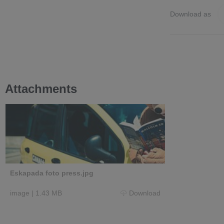
Download as
Attachments
Eskapada foto press.jpg
image
|
1.43 MB
Download