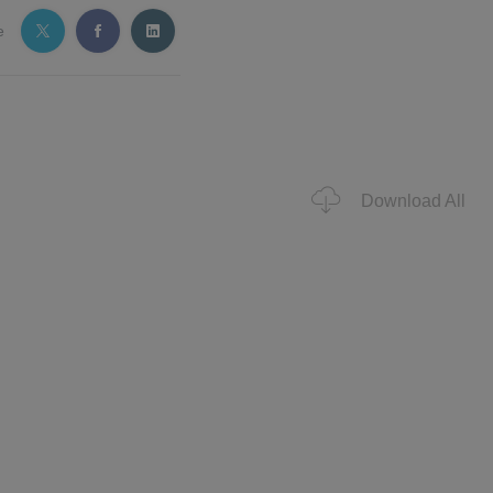
e
Download All