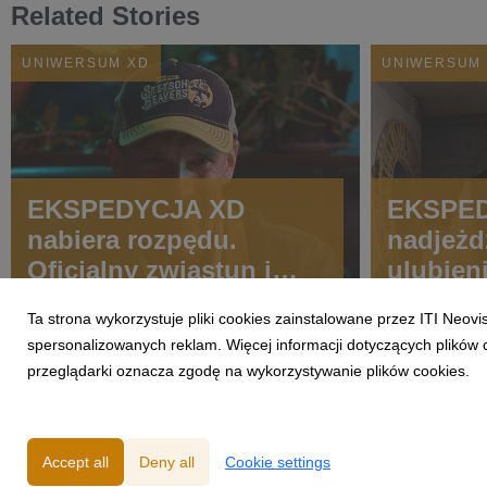
Related Stories
UNIWERSUM XD
UNIWERSUM
EKSPEDYCJA XD
EKSPE
nabiera rozpędu.
nadjeżd
Oficjalny zwiastun i
ulubien
nowe zdjęcia przed
wraca z 
Ta strona wykorzystuje pliki cookies zainstalowane przez ITI Neov
premierą
spersonalizowanych reklam. Więcej informacji dotyczących plików 
przeglądarki oznacza zgodę na wykorzystywanie plików cookies.
Accept all
Deny all
Cookie settings