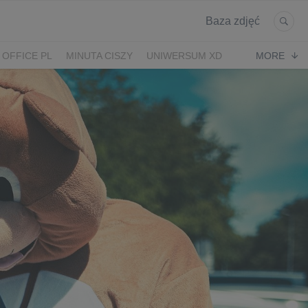
Baza zdjęć
 OFFICE PL
MINUTA CISZY
UNIWERSUM XD
MORE
KRUK
POWRÓT