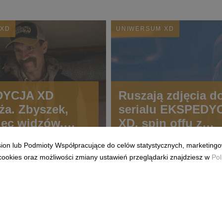
 XD
UNIWERSUM XD
DYCJA XD
Ruszają zdjęcia d
ża. Zbyszek,
serialu EKSPEDY
iec widzów,
XD, spin offu z
własną historią.
uniwersum spod s
ision lub Podmioty Współpracujące do celów statystycznych, marketingo
XD. Zbyszek, uko
cookies oraz możliwości zmiany ustawień przeglądarki znajdziesz w
Pol
bohater, doczeka 
własnej produkcji