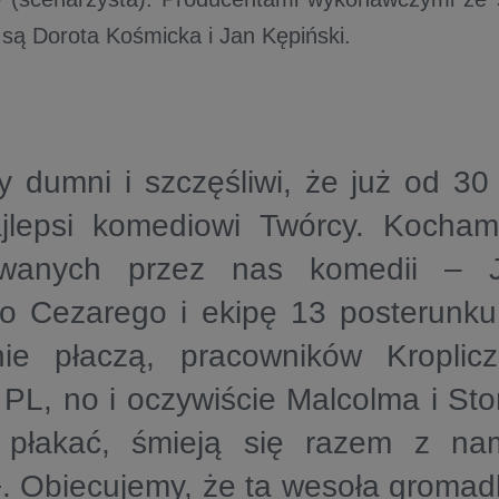
są Dorota Kośmicka i Jan Kępiński.
 dumni i szczęśliwi, że już od 30 
jlepsi komediowi Twórcy. Kocha
wanych przez nas komedii – Ju
o Cezarego i ekipę 13 posterunku
nie płaczą, pracowników Kropli
L, no i oczywiście Malcolma i Stom
 płakać, śmieją się razem z na
 Obiecujemy, że ta wesoła gromadk