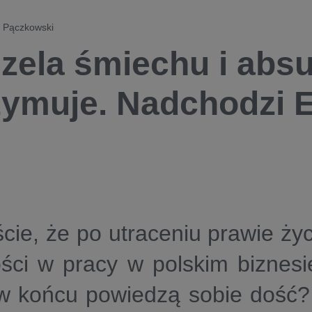
k Pączkowski
zela śmiechu i absu
zymuje. Nadchodz
ście, że po utraceniu prawie ży
ści w pracy w polskim biznesi
w końcu powiedzą sobie dość? 