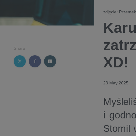
zdjęcie: Przeme
Karu
zatr
Share
XD!
23 May 2025
Myśleli
i godno
Stomil 