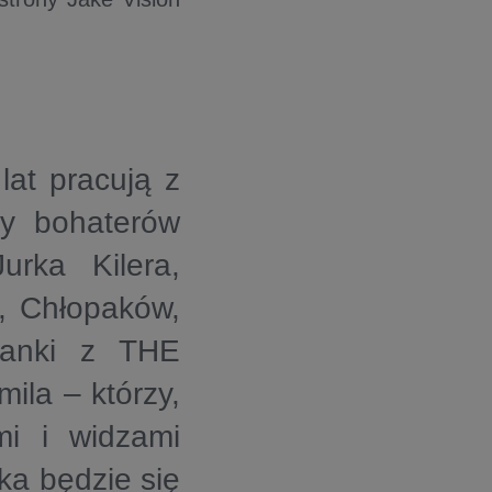
lat pracują z
my bohaterów
rka Kilera,
, Chłopaków,
czanki z THE
ila – którzy,
mi i widzami
a będzie się