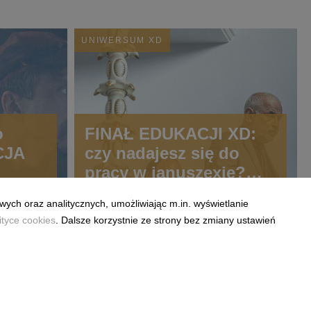
UNIWERSUM XD
o
FINAŁ EDUKACJI XD:
CJA
czy nadajesz się do
pracy w januszexie?
zyldu
Sprawdź swoje
wych oraz analitycznych, umożliwiając m.in. wyświetlanie
chany
biznesowe umiejętności
ityce cookies
. Dalsze korzystnie ze strony bez zmiany ustawień
się
w quizie RocketJobs.pl
!