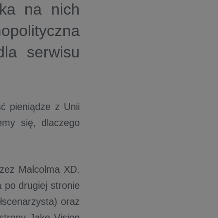
ka na nich
opolityczna
la serwisu
ć pieniądze z Unii
emy się, dlaczego
 przez Malcolma XD.
po drugiej stronie
łscenarzysta) oraz
trony Jake Vision