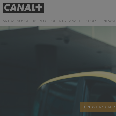
AKTUALNOŚCI
KORPO
OFERTA CANAL+
SPORT
NEWSL
CZARNE STOKROTKI
PROSTA SPRAWA
ALGORYTM MIŁOŚC
PLANETA SINGLI. OSIEM HISTORII
KRÓL
KIDS
DOKUMEN
UNIWERSUM 