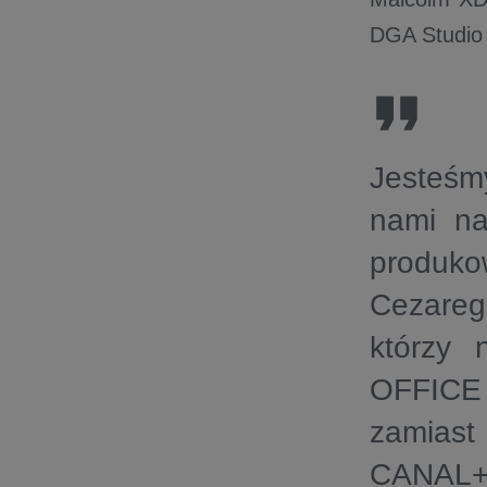
DGA Studio 
Jesteśmy
nami na
produko
Cezareg
którzy 
OFFICE P
zamiast
CANAL+.