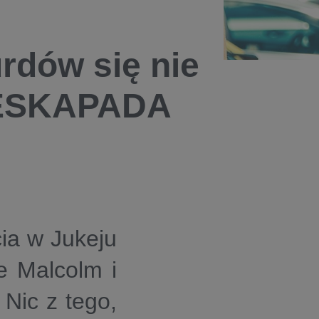
rdów się nie
i ESKAPADA
cia w Jukeju
e Malcolm i
Nic z tego,