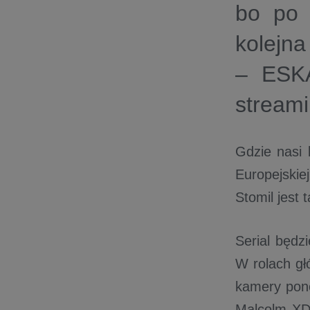
bo po 
kolejna
– ESKA
stream
Gdzie nasi 
Europejski
Stomil jest t
Serial będzi
W rolach gł
kamery pono
Malcolm XD