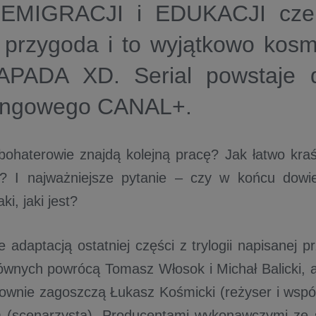
EMIGRACJI i EDUKACJI cze
 przygoda i to wyjątkowo kosm
PADA XD. Serial powstaje d
ingowego CANAL+.
bohaterowie znajdą kolejną pracę? Jak łatwo kraś
ej? I najważniejsze pytanie – czy w końcu dowi
aki, jaki jest?
e adaptacją ostatniej części z trylogii napisanej
ównych powrócą Tomasz Włosok i Michał Balicki, a 
wnie zagoszczą Łukasz Kośmicki (reżyser i wspó
 (scenarzysta). Producentami wykonawczymi ze s