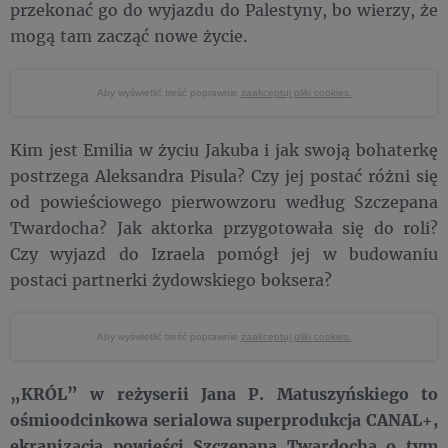
przekonać go do wyjazdu do Palestyny, bo wierzy, że
mogą tam zacząć nowe życie.
Aby wyświetlić treść poprawnie
zaakceptuj pliki cookies.
Kim jest Emilia w życiu Jakuba i jak swoją bohaterkę
postrzega Aleksandra Pisula? Czy jej postać różni się
od powieściowego pierwowzoru według Szczepana
Twardocha? Jak aktorka przygotowała się do roli?
Czy wyjazd do Izraela pomógł jej w budowaniu
postaci partnerki żydowskiego boksera?
Aby wyświetlić treść poprawnie
zaakceptuj pliki cookies.
„KRÓL” w reżyserii Jana P. Matuszyńskiego to
ośmioodcinkowa serialowa superprodukcja CANAL+,
ekranizacja powieści Szczepana Twardocha o tym