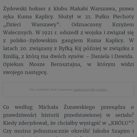
Żydowski bokser z klubu Makabi Warszawa, prawa
ręka Kuma Kaplicy. Służył w 21. Pułku Piechoty
„Dzieci Warszawy”. Odznaczony Krzyżem
Walecznych. W 1921 r. odszedł z wojska i związał się
z polsko-­żydowskim gangiem Kuma Kaplicy. W
latach 20. związany z Ryfką Kij później w związku z
Emilią, z którą ma dwóch synów – Daniela i Dawida.
Opiekun Mosze Bernsztajna, w którym widzi
swojego następcę.
Aby wyświetlić treść poprawnie
zaakceptuj pliki cookies.
Co według Michała Żurawskiego przesądza o
prawdziwości historii przedstawionej w serialu?
Kiedy zdecydował, że chciałby wystąpić w „KRÓLU”?
Czy można jednoznacznie określić Jakuba Szapiro i