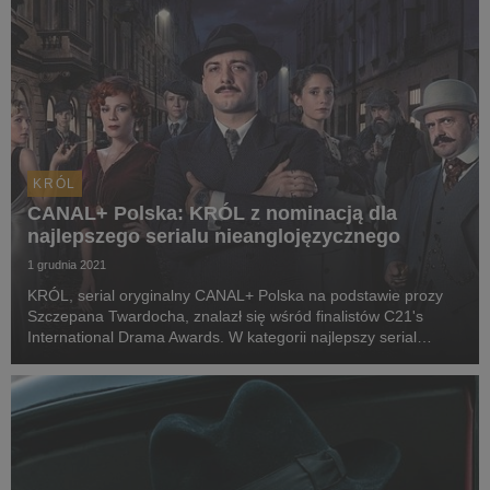
KRÓL
CANAL+ Polska: KRÓL z nominacją dla
najlepszego serialu nieanglojęzycznego
1 grudnia 2021
KRÓL, serial oryginalny CANAL+ Polska na podstawie prozy
Szczepana Twardocha, znalazł się wśród finalistów C21's
International Drama Awards. W kategorii najlepszy serial
nieanglojęzyczny produkcja powalczy m.in. ze „Squid Game” i
„Lupinem”.