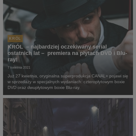
KRÓL
KRÓL – najbardziej oczekiwany serial
ostatnich lat – premiera na płytach DVD i Blu-
ray!
7 kwietnia 2021
Już 27 kwietnia, oryginalna superprodukcja CANAL+ pojawi się
w sprzedaży w specjalnych wydaniach: czteropłytowym boxie
DVD oraz dwupłytowym boxie Blu-ray.