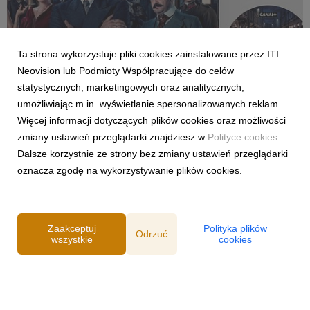
Ta strona wykorzystuje pliki cookies zainstalowane przez ITI
KRÓL
Neovision lub Podmioty Współpracujące do celów
Wyjątkowa, limitowana edycja płyty Atanasa
statystycznych, marketingowych oraz analitycznych,
Valkova na białym winylu. Soundtrack do
umożliwiając m.in. wyświetlanie spersonalizowanych reklam.
superprodukcji CANAL+ „KRÓL” dostępny od
Więcej informacji dotyczących plików cookies oraz możliwości
17.12.2020 w sklepach muzycznych.
17 grudnia 2020
zmiany ustawień przeglądarki znajdziesz w
Polityce cookies
.
Ścieżka dźwiękowa do serialu „Król” to synergia żydowskich
Dalsze korzystnie ze strony bez zmiany ustawień przeglądarki
oraz słowiańskich brzmień w połączeniu z elementami
oznacza zgodę na wykorzystywanie plików cookies.
sonorystycznymi muzyki współczesnej, oraz minimalizmem
muzyki ilustracyjnej. Oprócz klasycznych instrumentów Atanas
Valkov sięga do nowoczesnej elektroniki, brz...
Zaakceptuj
Polityka plików
Odrzuć
wszystkie
cookies
Powered by
Polityka prywatności