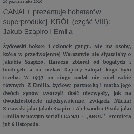
29 października 2020
CANAL+ prezentuje bohaterów
superprodukcji KRÓL (część VIII):
Jakub Szapiro i Emilia
Żydowski bokser i członek gangu. Nie ma osoby,
która w przedwojennej Warszawie nie słyszałaby o
Jakubie Szapiro. Haracze zbierał od bogatych i
biednych, a na rozkaz Kaplicy zabijał, kogo było
trzeba. W 1937 na ringu nadal nie miał sobie
równych. Z Emilią, życiową partnerką i matką jego
dwóch synów tworzyli dość niezwykły, jak na
dwudziestolecie międzywojenne, związek. Michał
Żurawski jako Jakub Szapiro i Aleksandra Pisula jako
Emilia w nowym serialu CANAL+ „KRÓL”. Premiera
już 6 listopada!