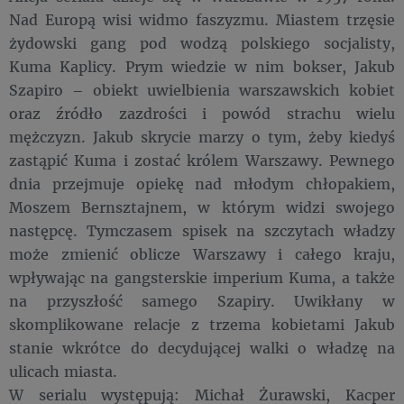
Nad Europą wisi widmo faszyzmu. Miastem trzęsie
żydowski gang pod wodzą polskiego socjalisty,
Kuma Kaplicy. Prym wiedzie w nim bokser, Jakub
Szapiro – obiekt uwielbienia warszawskich kobiet
oraz źródło zazdrości i powód strachu wielu
mężczyzn. Jakub skrycie marzy o tym, żeby kiedyś
zastąpić Kuma i zostać królem Warszawy. Pewnego
dnia przejmuje opiekę nad młodym chłopakiem,
Moszem Bernsztajnem, w którym widzi swojego
następcę. Tymczasem spisek na szczytach władzy
może zmienić oblicze Warszawy i całego kraju,
wpływając na gangsterskie imperium Kuma, a także
na przyszłość samego Szapiry. Uwikłany w
skomplikowane relacje z trzema kobietami Jakub
stanie wkrótce do decydującej walki o władzę na
ulicach miasta.
W serialu występują: Michał Żurawski, Kacper