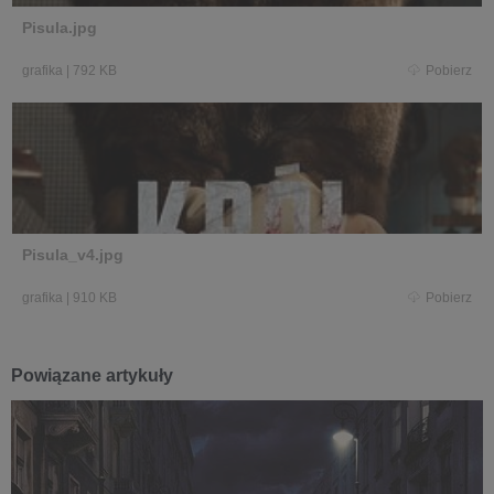
Pisula.jpg
grafika
|
792 KB
Pobierz
Pisula_v4.jpg
grafika
|
910 KB
Pobierz
Powiązane artykuły