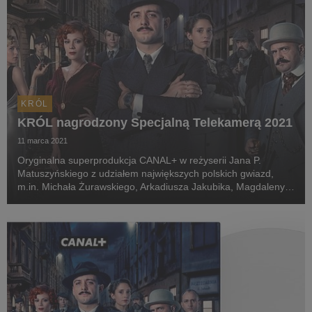
KRÓL
KRÓL nagrodzony Specjalną Telekamerą 2021
11 marca 2021
Oryginalna superprodukcja CANAL+ w reżyserii Jana P.
Matuszyńskiego z udziałem największych polskich gwiazd,
m.in. Michała Żurawskiego, Arkadiusza Jakubika, Magdaleny
Boczarskiej, Borysa Szyca, Andrzeja Seweryna i Janusza
Gajosa, została nagrodzona prestiżową statuetką T...