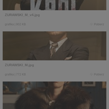
ZURAWSKI_M_v4.jpg
grafika
|
902 KB
Pobierz
ZURAWSKI_M.jpg
grafika
|
772 KB
Pobierz