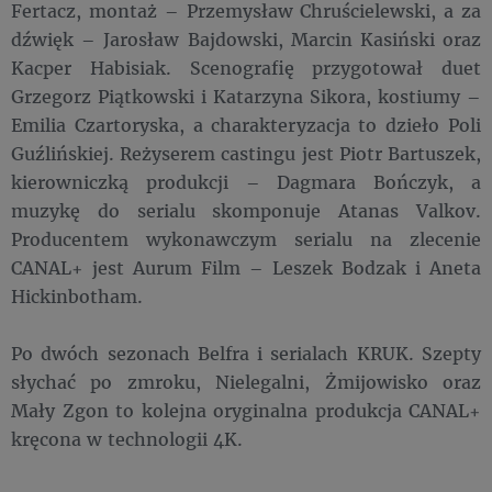
Fertacz, montaż – Przemysław Chruścielewski, a za
dźwięk – Jarosław Bajdowski, Marcin Kasiński oraz
Kacper Habisiak. Scenografię przygotował duet
Grzegorz Piątkowski i Katarzyna Sikora, kostiumy –
Emilia Czartoryska, a charakteryzacja to dzieło Poli
Guźlińskiej. Reżyserem castingu jest Piotr Bartuszek,
kierowniczką produkcji – Dagmara Bończyk, a
muzykę do serialu skomponuje Atanas Valkov.
Producentem wykonawczym serialu na zlecenie
CANAL+ jest Aurum Film – Leszek Bodzak i Aneta
Hickinbotham.
Po dwóch sezonach Belfra i serialach KRUK. Szepty
słychać po zmroku, Nielegalni, Żmijowisko oraz
Mały Zgon to kolejna oryginalna produkcja CANAL+
kręcona w technologii 4K.