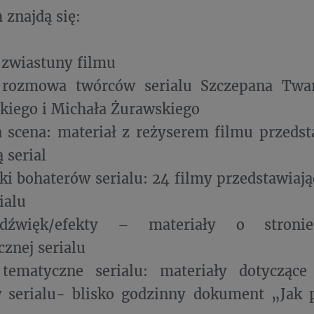
 znajdą się:
e zwiastuny filmu
 rozmowa twórców serialu Szczepana Twar
kiego i Michała Żurawskiego
 scena: materiał z reżyserem filmu przeds
 serial
i bohaterów serialu: 24 filmy przedstawiają
ialu
dźwięk/efekty – materiały o stronie
cznej serialu
tematyczne serialu: materiały dotyczące
 serialu- blisko godzinny dokument „Jak p