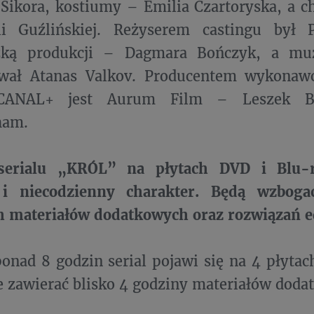
Sikora, kostiumy – Emilia Czartoryska, a ch
li Guźlińskiej. Reżyserem castingu był P
zką produkcji – Dagmara Bończyk, a muz
ał Atanas Valkov. Producentem wykonawc
 CANAL+ jest Aurum Film – Leszek B
ham.
serialu „KRÓL” na płytach DVD i Blu-
 i niecodzienny charakter. Będą wzboga
h materiałów dodatkowych oraz rozwiązań e
onad 8 godzin serial pojawi się na 4 płyt
 zawierać blisko 4 godziny materiałów doda