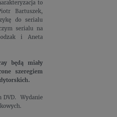
arakteryzacja to
iotr Bartuszek,
ykę do serialu
zym serialu na
odzak i Aneta
ray będą miały
cone szeregiem
dytorskich.
ach DVD. Wydanie
tkowych.