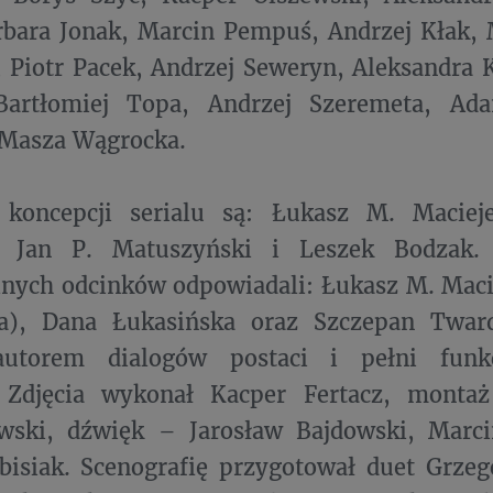
bara Jonak, Marcin Pempuś, Andrzej Kłak, 
 Piotr Pacek, Andrzej Seweryn, Aleksandra
Bartłomiej Topa, Andrzej Szeremeta, Ad
 Masza Wągrocka.
koncepcji serialu są: Łukasz M. Maciej
 Jan P. Matuszyński i Leszek Bodzak. 
lnych odcinków odpowiadali: Łukasz M. Mac
ta), Dana Łukasińska oraz Szczepan Tward
utorem dialogów postaci i pełni funkc
. Zdjęcia wykonał Kacper Fertacz, mont
ewski, dźwięk – Jarosław Bajdowski, Marci
isiak. Scenografię przygotował duet Grzeg