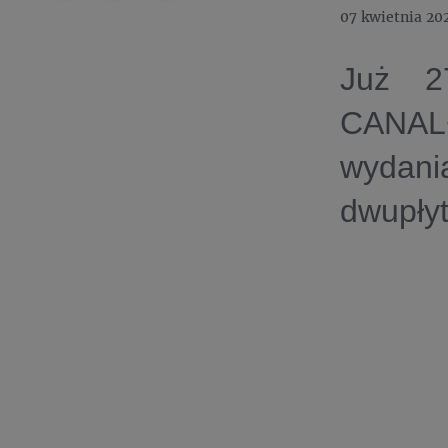
07 kwietnia 20
Już 27
CANAL+
wydani
dwupłyt