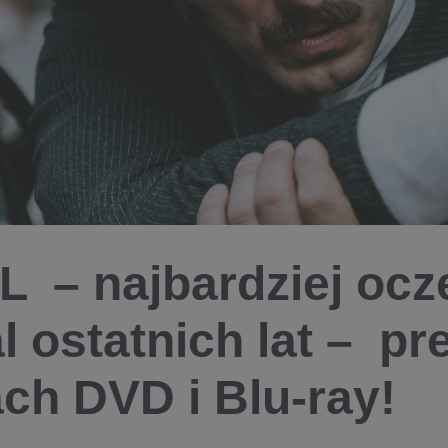
 – najbardziej ocz
al ostatnich lat – p
ach DVD i Blu-ray!