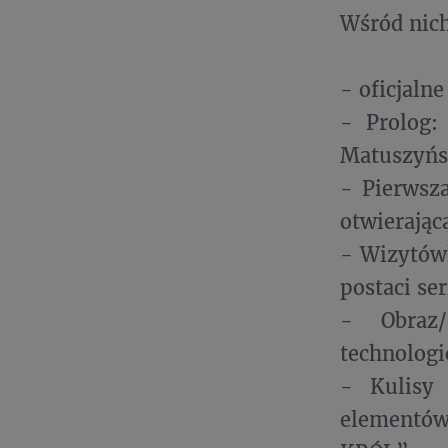
Wśród nich
- oficjaln
- Prolog:
Matuszyńs
- Pierwsza
otwierającą
- Wizytówk
postaci ser
- Obraz/
technologi
- Kulisy 
elementów