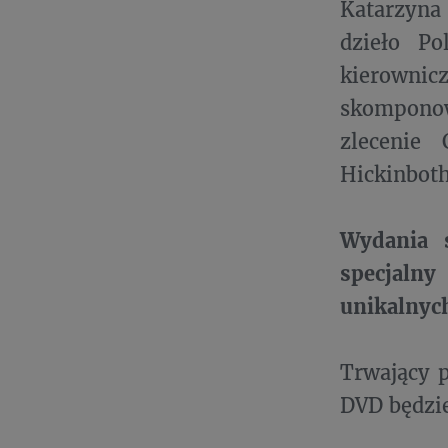
Katarzyna 
dzieło Po
kierownic
skomponow
zlecenie
Hickinbot
Wydania 
specjalny
unikalnyc
Trwający p
DVD będzie