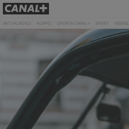
AKTUALNOŚCI
KORPO
OFERTA CANAL+
SPORT
NEWSL
CZARNE STOKROTKI
PROSTA SPRAWA
ALGORYTM MIŁOŚC
PLANETA SINGLI. OSIEM HISTORII
KRÓL
KIDS
DOKUMEN