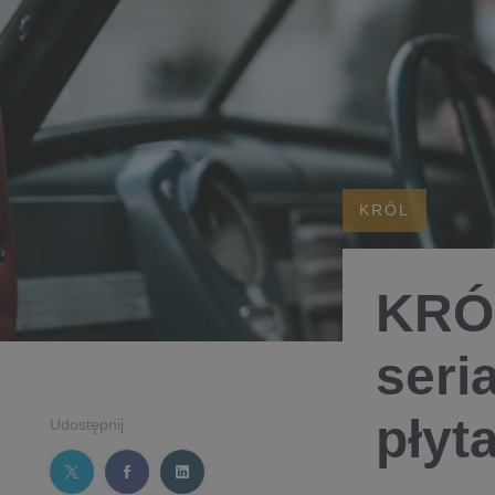
KRÓL
KRÓL
seri
płyt
Udostępnij