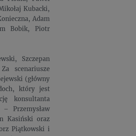
Mikołaj Kubacki,
 Konieczna, Adam
am Bobik, Piotr
ewski, Szczepan
Za scenariusze
iejewski (główny
och, który jest
ję konsultanta
aż – Przemysław
n Kasiński oraz
orz Piątkowski i