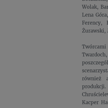
Wolak, Bar
Lena Góra,
Ferency, 
Żurawski,
Twórcami 
Twardoch,
poszczegó
scenarzys
również a
produkcji
Chruściel
Kacper Hab