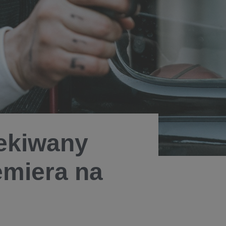
ekiwany
remiera na