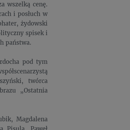
za wszelką cenę.
rach i posłuch w
ohater, żydowski
lityczny spisek i
ch państwa.
ardocha pod tym
półscenarzystą
szyński, twórca
razu „Ostatnia
kubik, Magdalena
a Pisula, Paweł