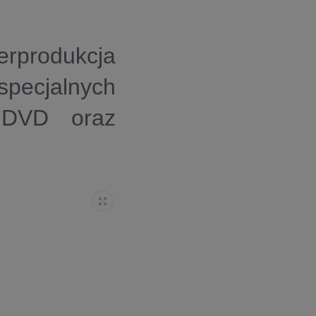
rprodukcja
pecjalnych
e DVD oraz