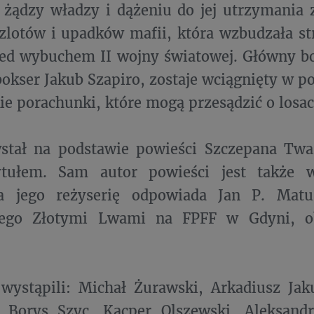
żądzy władzy i dążeniu do jej utrzymania 
zlotów i upadków mafii, która wzbudzała st
zed wybuchem II wojny światowej. Główny b
okser Jakub Szapiro, zostaje wciągnięty w po
ie porachunki, które mogą przesądzić o losa
wstał na podstawie powieści Szczepana Tw
ułem. Sam autor powieści jest także ws
Za jego reżyserię odpowiada Jan P. Matu
ego Złotymi Lwami na FPFF w Gdyni, ob
 wystąpili: Michał Żurawski, Arkadiusz Ja
, Borys Szyc, Kacper Olszewski, Aleksandr