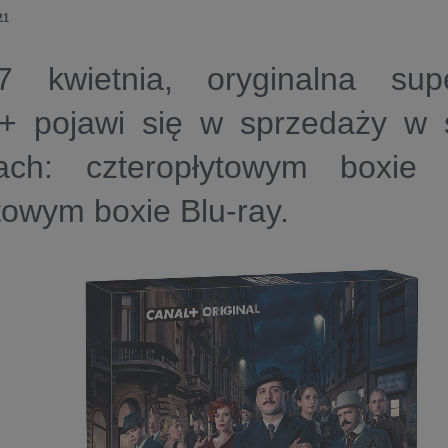
21
 kwietnia, oryginalna supe
 pojawi się w sprzedaży w s
ach: czteropłytowym boxi
owym boxie Blu-ray.