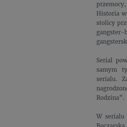
przemocy, 
Historia w
stolicy pr
gangster-b
gangstersk
Serial po
samym tyt
serialu. 
nagrodzon
Rodzina”.
W serialu
Boczarska