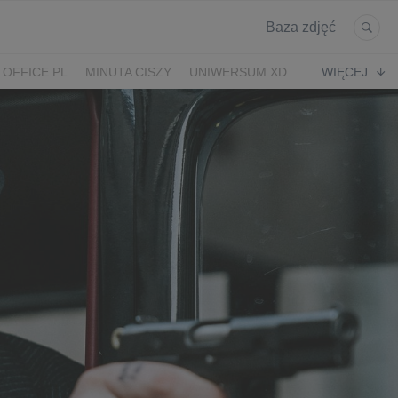
Baza zdjęć
 OFFICE PL
MINUTA CISZY
UNIWERSUM XD
WIĘCEJ
KRUK
POWRÓT