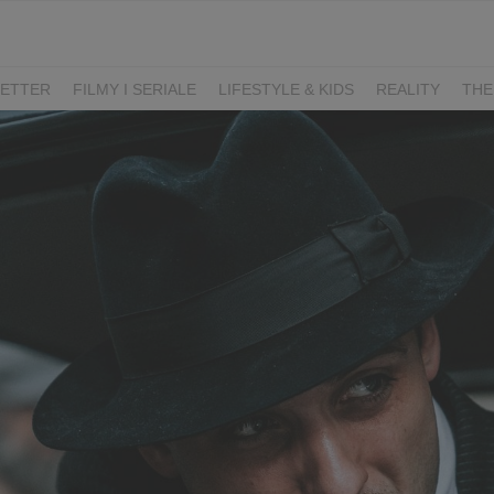
ETTER
FILMY I SERIALE
LIFESTYLE & KIDS
REALITY
THE
I
KIEDY ŚLUB?
BELFER
SORTOWNIA
KLANGOR
WILK
T
LIFESTYLE