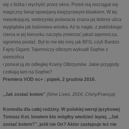
się z łóżka i wychylić przez okno. Przed nią rozciągał się
magiczny świat spowijany księżycowym blaskiem. W tej
niepokojącej, srebrzystej poświacie znana jej dobrze ulica
wyglądała jak baśniowa wioska. Aż tu nagle, z pobliskiego
cienia w jej kierunku zaczęła zmierzać jakaś tajemnicza,
ogromna postać. Był to nie kto inny jak BFG, czyli Bardzo
Fajny Gigant. Tajemniczy olbrzym wykradł Sophie z
sierocińca
i porwał ją do odległej Krainy Olbrzymów. Jakie przygody
czekają tam na Sophie?
Premiera VOD nc+ : piątek, 2 grudnia 2016.
„Jak zostać kotem”
(Nine Lives, 2016, Chiny/Francja)
Komedia dla całej rodziny. W polskiej wersji językowej
Tomasz Kot, bowiem kto mógłby wiedzieć lepiej, „Jak
zostać kotem?”, jeśli nie On? Aktor zastępuje też nie