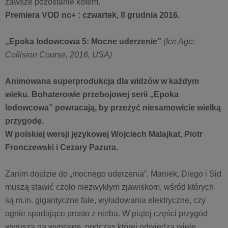
zawsze pozostanie kotem.
Premiera VOD nc+ : czwartek, 8 grudnia 2016.
„Epoka lodowcowa 5: Mocne uderzenie”
(Ice Age:
Collision Course, 2016,
USA)
Animowana superprodukcja dla widzów w każdym
wieku. Bohaterowie przebojowej serii „Epoka
lodowcowa” powracają, by przeżyć niesamowicie wielką
przygodę.
W polskiej wersji językowej Wojciech Malajkat, Piotr
Fronczewski i Cezary Pazura.
Zanim dojdzie do „mocnego uderzenia”, Maniek, Diego i Sid
muszą stawić czoło niezwykłym zjawiskom, wśród których
są m.in. gigantyczne fale, wyładowania elektryczne, czy
ognie spadające prosto z nieba. W piątej części przygód
wyruszą na wyprawę, podczas której odwiedzą wiele