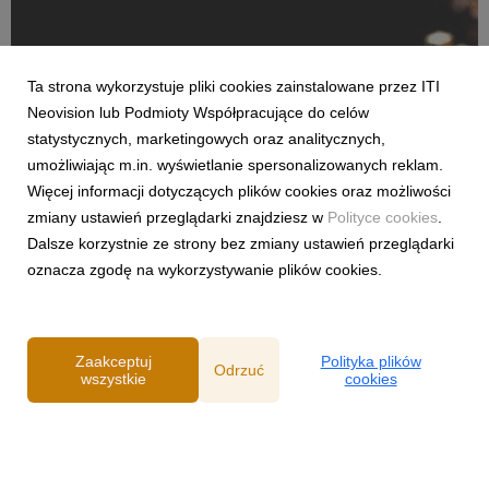
Ta strona wykorzystuje pliki cookies zainstalowane przez ITI
Neovision lub Podmioty Współpracujące do celów
statystycznych, marketingowych oraz analitycznych,
AKTUALNOŚCI
umożliwiając m.in. wyświetlanie spersonalizowanych reklam.
2016 pełen niesamowitych emocji w nc+
Więcej informacji dotyczących plików cookies oraz możliwości
9 grudnia 2016
zmiany ustawień przeglądarki znajdziesz w
Polityce cookies
.
Rekord oglądalności CANAL+, szeroko komentowane 10.
Dalsze korzystnie ze strony bez zmiany ustawień przeglądarki
urodziny Kuchni+, relacja z ustanowienia czasowego rekordu
oznacza zgodę na wykorzystywanie plików cookies.
świata Śnieżnej Pantery na antenie CANAL+ DISCOVERY,
premiera „Ludzi morza” – najchętniej oglądanej produkcji w
Planete+, a także wprowadzenie najatrakcyjniejsz...
Zaakceptuj
Polityka plików
Odrzuć
wszystkie
cookies
Powered by
Polityka prywatności