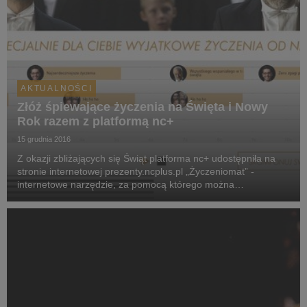
AKTUALNOŚCI
Złóż śpiewające życzenia na Święta i Nowy
Rok razem z platformą nc+
15 grudnia 2016
Z okazji zbliżających się Świąt platforma nc+ udostępniła na
stronie internetowej prezenty.ncplus.pl „Życzeniomat” -
internetowe narzędzie, za pomocą którego można
samodzielnie stworzyć muzyczną kompozycję z życzeniami na
Święta oraz Nowy Rok. Życzenia wyśpiewuje profes...