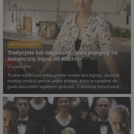
AKTUALNOŚCI
Tradycjnie lub wegańsko - dwa pomysły na
świąteczny bigos od Kuchni+
19 grudnia 2016
Trudno wyobrazić sobie polskie święta bez bigosu. Jeszcze
trudniej znaleźć jednak jeden przepis, który przypadnie do
gustu wszystkim wigilijnym gościom. Z pomocą przychodzą
Marta Dymek i Tomasz Jakubiak, prowadzący programów
kulinarnych w stacji Kuchnia+.