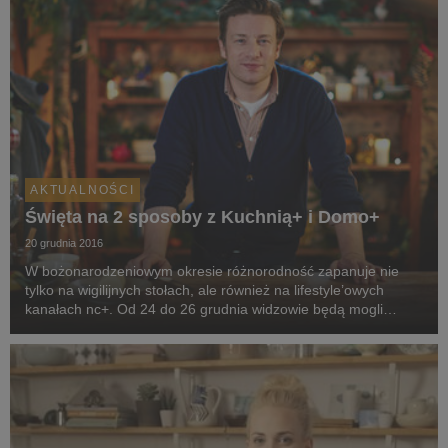
AKTUALNOŚCI
Święta na 2 sposoby z Kuchnią+ i Domo+
20 grudnia 2016
W bożonarodzeniowym okresie różnorodność zapanuje nie
tylko na wigilijnych stołach, ale również na lifestyle’owych
kanałach nc+. Od 24 do 26 grudnia widzowie będą mogli
zobaczyć m.in. świąteczne przysmaki Jamiego Olivera w
Kuchni+ oraz pomysły na własnoręczne dekoracje K...