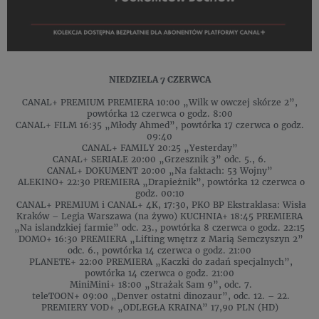
NIEDZIELA 7 CZERWCA
CANAL+ PREMIUM PREMIERA 10:00 „Wilk w owczej skórze 2”,
powtórka 12 czerwca o godz. 8:00
CANAL+ FILM 16:35 „Młody Ahmed”, powtórka 17 czerwca o godz.
09:40
CANAL+ FAMILY 20:25 „Yesterday”
CANAL+ SERIALE 20:00 „Grzesznik 3” odc. 5., 6.
CANAL+ DOKUMENT 20:00 „Na faktach: 53 Wojny”
ALEKINO+ 22:30 PREMIERA „Drapieżnik”, powtórka 12 czerwca o
godz. 00:10
CANAL+ PREMIUM i CANAL+ 4K, 17:30, PKO BP Ekstraklasa: Wisła
Kraków – Legia Warszawa (na żywo) KUCHNIA+ 18:45 PREMIERA
„Na islandzkiej farmie” odc. 23., powtórka 8 czerwca o godz. 22:15
DOMO+ 16:30 PREMIERA „Lifting wnętrz z Marią Semczyszyn 2”
odc. 6., powtórka 14 czerwca o godz. 21:00
PLANETE+ 22:00 PREMIERA „Kaczki do zadań specjalnych”,
powtórka 14 czerwca o godz. 21:00
MiniMini+ 18:00 „Strażak Sam 9”, odc. 7.
teleTOON+ 09:00 „Denver ostatni dinozaur”, odc. 12. – 22.
PREMIERY VOD+ „ODLEGŁA KRAINA” 17,90 PLN (HD)