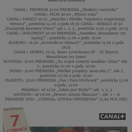
SOBOTA 6 CZERWCA
CANAL+ PREMIUM 21:00 PREMIERA „Złodziej i oszustka”
CANAL+ FILM 20:00 „Wilcze echa”
CANAL+ FAMILY 16:05 „Asteriks i Obeliks. Tajemnica magicznego
wywaru”, powtórka 14.06 o godz.18:30 CANAL+ SERIALE 18:30
„Pamiętnik kierowcy Ubera” odc.1, 2, 3., powtórka 9.06 o godz. 10:35
CANAL+ DOKUMENT 20:00 PREMIERA „Snowden: demaskator czy
szpieg?”, powtórka 13.06 o godz. 21:00
ALEKINO+ 16:30 „Krewetki w cekinach”, powtórka 15.06 o godz.
18:15
CANAL+ SPORT2, 15:25, Bayer Leverkusen SV - FC Bayern
Monachium (na żywo)
KUCHNIA+ 17:00 PREMIERA „Na tropie nowych smaków: Chiny” odc.
7., powtórka 07.06 o godz. 10:00
DOMO+ 21:00 PREMIERA „Wielkie projekty: Australia 5”, odc.7,
powtórka 07.06 o godz. 15:00
PLANETE+ 22:00 PREMIERA „Pan i Pani Hitchcock”, powtórka 13.06
o godz. 21:00
MiniMini+ od 12:50 „Gdzie jest Wally?” odc. 1, 2, 3
teleTOON+ od 09:00 „Denver ostatni dinozaur”, odc. 1 – 11
PREMIERY VOD+ „CURIOSA. SZTUKA UWODZENIA” 17,90 PLN (HD)