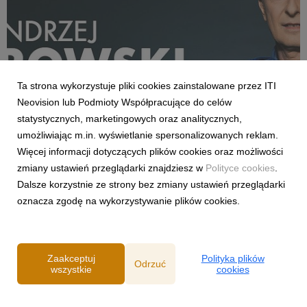
Ta strona wykorzystuje pliki cookies zainstalowane przez ITI
Neovision lub Podmioty Współpracujące do celów
statystycznych, marketingowych oraz analitycznych,
AKTUALNOŚCI
umożliwiając m.in. wyświetlanie spersonalizowanych reklam.
„Here We Go!” Andrzej Twarowski w CANAL+!
Więcej informacji dotyczących plików cookies oraz możliwości
7 sierpnia 2025
zmiany ustawień przeglądarki znajdziesz w
Polityce cookies
.
Czas na prawdziwy hit naszego okna transferowego. Możemy
Dalsze korzystnie ze strony bez zmiany ustawień przeglądarki
oficjalnie przekazać, że Andrzej Twarowski powraca do
oznacza zgodę na wykorzystywanie plików cookies.
zespołu redakcji sportowej CANAL+. Już od początku sezonu
2025/26 będziemy mogli usłyszeć słynne „Siadamy głęboko w
fotelach…” na sportowych antenach CANAL+ pod...
Zaakceptuj
Polityka plików
Odrzuć
wszystkie
cookies
Powered by