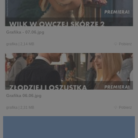
Grafika - 07.06.jpg
grafika
|
2,14 MB
Pobierz
Grafika 06.06.jpg
grafika
|
2,31 MB
Pobierz