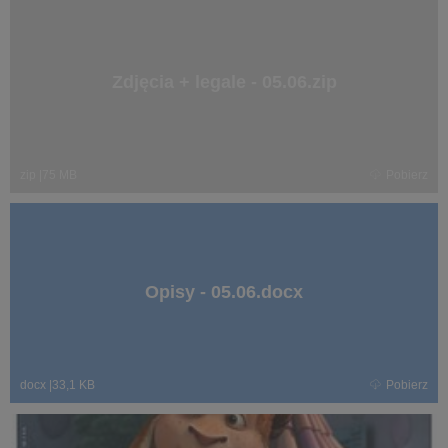
Zdjęcia + legale - 05.06.zip
zip
|
75 MB
Pobierz
Opisy - 05.06.docx
docx
|
33,1 KB
Pobierz