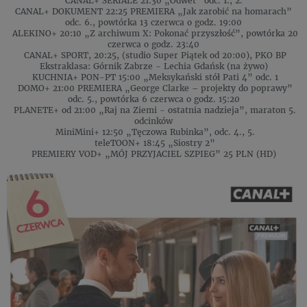
CANAL+ SERIALE 21:30 „Odwet” odc. 1., 2.
CANAL+ DOKUMENT 22:25 PREMIERA „Jak zarobić na homarach”
odc. 6., powtórka 13 czerwca o godz. 19:00
ALEKINO+ 20:10 „Z archiwum X: Pokonać przyszłość”, powtórka 20
czerwca o godz. 23:40
CANAL+ SPORT, 20:25, (studio Super Piątek od 20:00), PKO BP
Ekstraklasa: Górnik Zabrze - Lechia Gdańsk (na żywo)
KUCHNIA+ PON-PT 15:00 „Meksykański stół Pati 4” odc. 1
DOMO+ 21:00 PREMIERA „George Clarke – projekty do poprawy”
odc. 5., powtórka 6 czerwca o godz. 15:20
PLANETE+ od 21:00 „Raj na Ziemi - ostatnia nadzieja”, maraton 5.
odcinków
MiniMini+ 12:50 „Tęczowa Rubinka”, odc. 4., 5.
teleTOON+ 18:45 „Siostry 2”
PREMIERY VOD+ „MÓJ PRZYJACIEL SZPIEG” 25 PLN (HD)