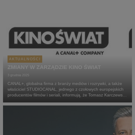
AKTUALNOŚCI
ZMIANY W ZARZĄDZIE KINO ŚWIAT
3 grudnia 2025
CANAL+, globalna firma z branży mediów i rozrywki, a także
właściciel STUDIOCANAL, jednego z czołowych europejskich
producentów filmów i seriali, informują, że Tomasz Karczewski,
założyciel Kino Świat, podjął decyzję o rezygnacji ze
stanowiska członka zarządu spółki i z ...