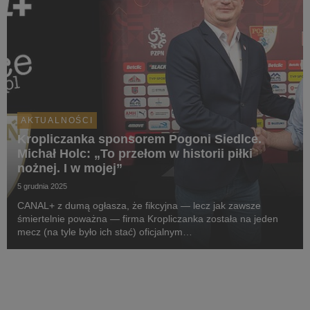
AKTUALNOŚCI
Kropliczanka sponsorem Pogoni Siedlce.
Michał Holc: „To przełom w historii piłki
nożnej. I w mojej”
5 grudnia 2025
CANAL+ z dumą ogłasza, że fikcyjna — lecz jak zawsze
śmiertelnie poważna — firma Kropliczanka została na jeden
mecz (na tyle było ich stać) oficjalnym
sponsorem pierwszoligowej Pogoni Siedlce. W projekt
zaangażowany jest sam prezes (aka CEO) Kropliczanki,
Michał Holc (w ...