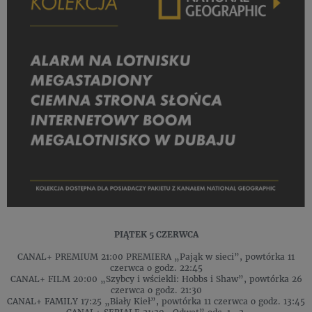
PIĄTEK 5 CZERWCA
CANAL+ PREMIUM 21:00 PREMIERA „Pająk w sieci”, powtórka 11
czerwca o godz. 22:45
CANAL+ FILM 20:00 „Szybcy i wściekli: Hobbs i Shaw”, powtórka 26
czerwca o godz. 21:30
CANAL+ FAMILY 17:25 „Biały Kieł”, powtórka 11 czerwca o godz. 13:45