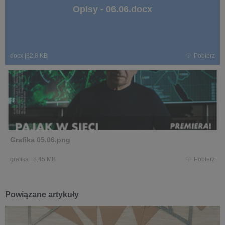
Opisy - 06.06.docx
docx
|
32,8 KB
Pobierz
Grafika 05.06.png
grafika
|
8,45 MB
Pobierz
Powiązane artykuły