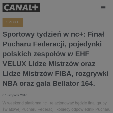
SPORT
Sportowy tydzień w nc+: Finał
Pucharu Federacji, pojedynki
polskich zespołów w EHF
VELUX Lidze Mistrzów oraz
Lidze Mistrzów FIBA, rozgrywki
NBA oraz gala Bellator 164.
07 listopada 2016
W weekend platforma nc+ relacjonować będzie finał grupy
światowej Pucharu Federacji, kobiecy odpowiednik Pucharu