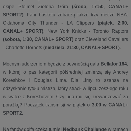
ekipę Stelmet Zielona Góra
(środa, 17:50, CANAL+
SPORT2).
Fani basketu zobaczą także trzy mecze NBA:
Oklahoma City Thunder - LA Clippers
(piątek, 2:00,
CANAL+ SPORT)
, New York Knicks - Toronto Raptors
(sobota, 1:30, CANAL+ SPORT)
oraz Cleveland Cavaliers
- Charlotte Hornets
(niedziela, 21:30, CANAL+ SPORT).
Mocnym uderzeniem będzie z pewnością gala
Bellator 164
,
w której o pas kategorii półśredniej zmierzą się Andrey
Koreshkov i Douglas Lima. Dla Limy to szansa na
odzyskanie tytułu mistrza, który stracił w lipcu zeszłego roku
w walce z Koreshovem. Czy uda mu się zrewanżować za
porażkę? Początek transmisji w piątek o
3:00 w CANAL+
SPORT2.
Na fanów golfa czeka turniej
Nedbank Challenge
w ramach