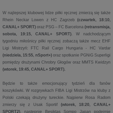
W najlepszej klubowej lidze piłki ręcznej zmierzą się także
Rhein Neckar Lowen z HC Zagrzeb
(czwartek, 18:10,
CANAL+ SPORT)
oraz PSG – FC Barcelona
(retransmisja,
sobota, 19:15, CANAL+ SPORT)
. W nadchodzącym
tygodniu miłośnicy piłki ręcznej zobaczą także mecz EHF
Ligi Mistrzyń: FTC Rail Cargo Hungaria - HC Vardar
(niedziela, 15:55, nSport+)
oraz spotkanie PGNiG Superligi
pomiędzy drużynami Chrobry Głogów oraz MMTS Kwidzyn
(wtorek, 19:45, CANAL+ SPORT).
Będzie to także emocjonujący tydzień dla fanów
koszykówki. W rozgrywkach FIBA Ligi Mistrzów na kluby z
Polski czekają drużyny tureckie. Najpierw Rosa Radom
zmierzy się z Usak Sportif
(wtorek, 18:20, CANAL+
SPORT2)
, następnie Besiktas Sompo Japan podejmie