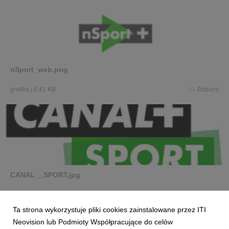
nSport_web.png
grafika
|
6,41 KB
Pobierz
CANAL__SPORT.jpg
grafika
|
121 KB
Pobierz
Ta strona wykorzystuje pliki cookies zainstalowane przez ITI
Neovision lub Podmioty Współpracujące do celów