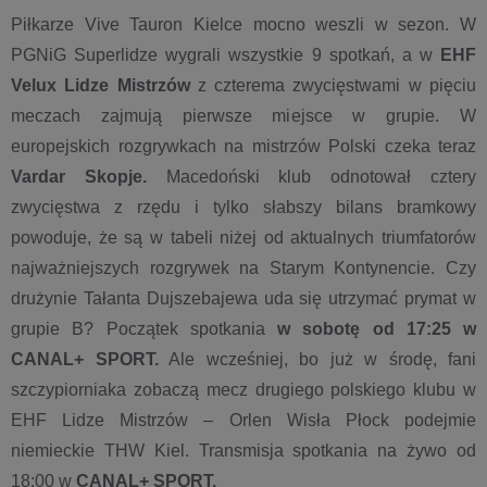
Piłkarze Vive Tauron Kielce mocno weszli w sezon. W
PGNiG Superlidze wygrali wszystkie 9 spotkań, a w
EHF
Velux Lidze Mistrzów
z czterema zwycięstwami w pięciu
meczach zajmują pierwsze miejsce w grupie. W
europejskich rozgrywkach na mistrzów Polski czeka teraz
Vardar Skopje.
Macedoński klub odnotował cztery
zwycięstwa z rzędu i tylko słabszy bilans bramkowy
powoduje, że są w tabeli niżej od aktualnych triumfatorów
najważniejszych rozgrywek na Starym Kontynencie. Czy
drużynie Tałanta Dujszebajewa uda się utrzymać prymat w
grupie B? Początek spotkania
w sobotę od 17:25 w
CANAL+ SPORT.
Ale wcześniej, bo już w środę, fani
szczypiorniaka zobaczą mecz drugiego polskiego klubu w
EHF Lidze Mistrzów – Orlen Wisła Płock podejmie
niemieckie THW Kiel. Transmisja spotkania na żywo od
18:00 w
CANAL+ SPORT.