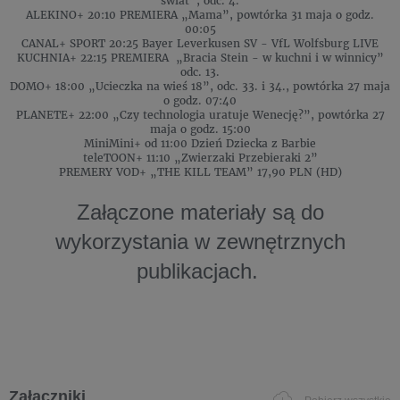
świat”, odc. 4.
ALEKINO+ 20:10 PREMIERA „Mama”, powtórka 31 maja o godz.
00:05
CANAL+ SPORT 20:25 Bayer Leverkusen SV - VfL Wolfsburg LIVE
KUCHNIA+ 22:15 PREMIERA „Bracia Stein - w kuchni i w winnicy”
odc. 13.
DOMO+ 18:00 „Ucieczka na wieś 18”, odc. 33. i 34., powtórka 27 maja
o godz. 07:40
PLANETE+ 22:00 „Czy technologia uratuje Wenecję?”, powtórka 27
maja o godz. 15:00
MiniMini+ od 11:00 Dzień Dziecka z Barbie
teleTOON+ 11:10 „Zwierzaki Przebieraki 2”
PREMERY VOD+ „THE KILL TEAM” 17,90 PLN (HD)
Załączone materiały są do
wykorzystania w zewnętrznych
publikacjach.
Załączniki