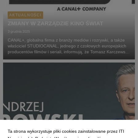
AKTUALNOŚCI
ZMIANY W ZARZĄDZIE KINO ŚWIAT
3 grudnia 2025
CANAL+, globalna firma z branży mediów i rozrywki, a także
właściciel STUDIOCANAL, jednego z czołowych europejskich
producentów filmów i seriali, informują, że Tomasz Karczewski,
założyciel Kino Świat, podjął decyzję o rezygnacji ze
stanowiska członka zarządu spółki i z ...
Ta strona wykorzystuje pliki cookies zainstalowane przez ITI