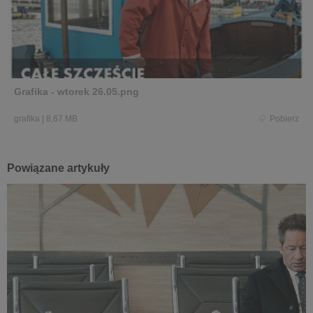
Grafika - wtorek 26.05.png
grafika
|
8,67 MB
Pobierz
Powiązane artykuły