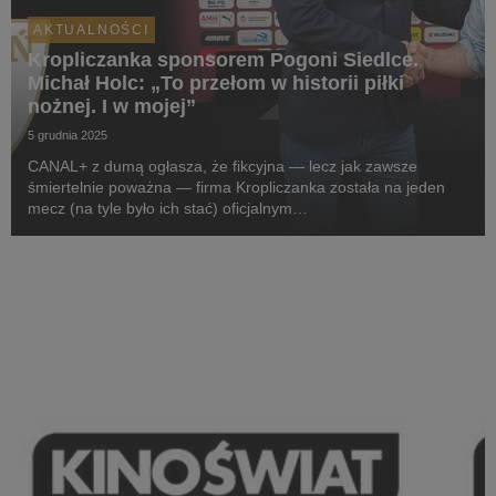
AKTUALNOŚCI
Kropliczanka sponsorem Pogoni Siedlce.
Michał Holc: „To przełom w historii piłki
nożnej. I w mojej”
5 grudnia 2025
CANAL+ z dumą ogłasza, że fikcyjna — lecz jak zawsze
śmiertelnie poważna — firma Kropliczanka została na jeden
mecz (na tyle było ich stać) oficjalnym
sponsorem pierwszoligowej Pogoni Siedlce. W projekt
zaangażowany jest sam prezes (aka CEO) Kropliczanki,
Michał Holc (w ...