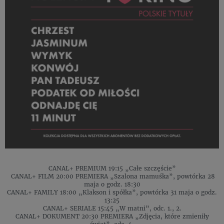
CANAL+ PREMIUM 19:15 „Całe szczęście”
CANAL+ FILM 20:00 PREMIERA „Szalona mamuśka”, powtórka 28
maja o godz. 18:30
CANAL+ FAMILY 18:00 „Klakson i spółka”, powtórka 31 maja o godz.
13:25
CANAL+ SERIALE 15:45 „W matni”, odc. 1., 2.
CANAL+ DOKUMENT 20:30 PREMIERA „Zdjęcia, które zmieniły