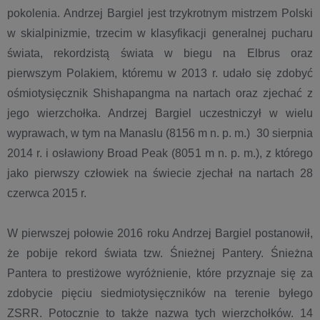
pokolenia. Andrzej Bargiel jest trzykrotnym mistrzem Polski
w skialpinizmie, trzecim w klasyfikacji generalnej pucharu
świata, rekordzistą świata w biegu na Elbrus oraz
pierwszym Polakiem, któremu w 2013 r. udało się zdobyć
ośmiotysięcznik Shishapangma na nartach oraz zjechać z
jego wierzchołka. Andrzej Bargiel uczestniczył w wielu
wyprawach, w tym na Manaslu (8156 m n. p. m.) 30 sierpnia
2014 r. i osławiony Broad Peak (8051 m n. p. m.), z którego
jako pierwszy człowiek na świecie zjechał na nartach 28
czerwca 2015 r.
W pierwszej połowie 2016 roku Andrzej Bargiel postanowił,
że pobije rekord świata tzw. Śnieżnej Pantery. Śnieżna
Pantera to prestiżowe wyróżnienie, które przyznaje się za
zdobycie pięciu siedmiotysięczników na terenie byłego
ZSRR. Potocznie to także nazwa tych wierzchołków. 14