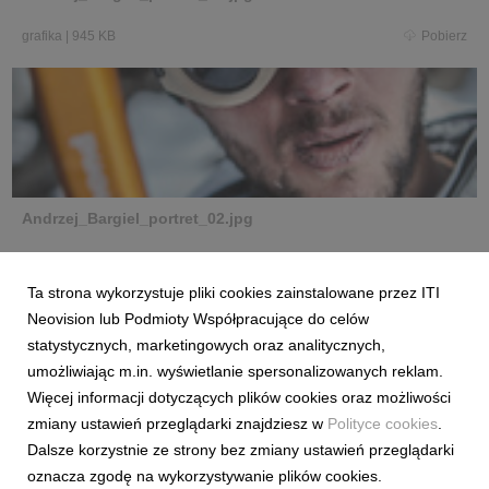
grafika
|
945 KB
Pobierz
Andrzej_Bargiel_portret_02.jpg
grafika
|
821 KB
Pobierz
Ta strona wykorzystuje pliki cookies zainstalowane przez ITI
Neovision lub Podmioty Współpracujące do celów
statystycznych, marketingowych oraz analitycznych,
umożliwiając m.in. wyświetlanie spersonalizowanych reklam.
Więcej informacji dotyczących plików cookies oraz możliwości
zmiany ustawień przeglądarki znajdziesz w
Polityce cookies
.
Andrzej_Bargiel_Manaslu_02.jpg
Dalsze korzystnie ze strony bez zmiany ustawień przeglądarki
oznacza zgodę na wykorzystywanie plików cookies.
grafika
|
784 KB
Pobierz