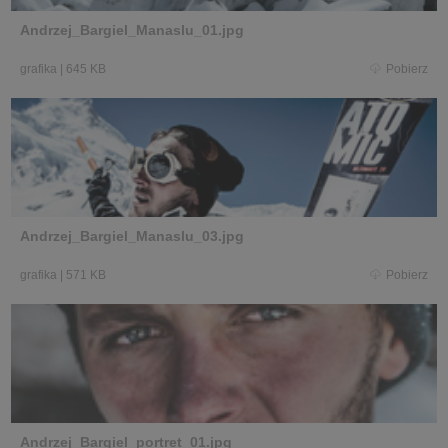
Andrzej_Bargiel_Manaslu_01.jpg
grafika
|
645 KB
Pobierz
Andrzej_Bargiel_Manaslu_03.jpg
grafika
|
571 KB
Pobierz
Andrzej_Bargiel_portret_01.jpg