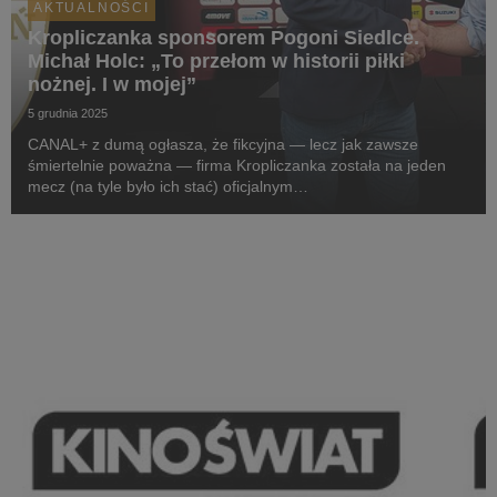
AKTUALNOŚCI
Kropliczanka sponsorem Pogoni Siedlce.
Michał Holc: „To przełom w historii piłki
nożnej. I w mojej”
5 grudnia 2025
CANAL+ z dumą ogłasza, że fikcyjna — lecz jak zawsze
śmiertelnie poważna — firma Kropliczanka została na jeden
mecz (na tyle było ich stać) oficjalnym
sponsorem pierwszoligowej Pogoni Siedlce. W projekt
zaangażowany jest sam prezes (aka CEO) Kropliczanki,
Michał Holc (w ...