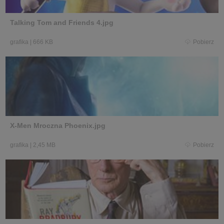
Talking Tom and Friends 4.jpg
grafika
|
666 KB
Pobierz
X-Men Mroczna Phoenix.jpg
grafika
|
2,45 MB
Pobierz