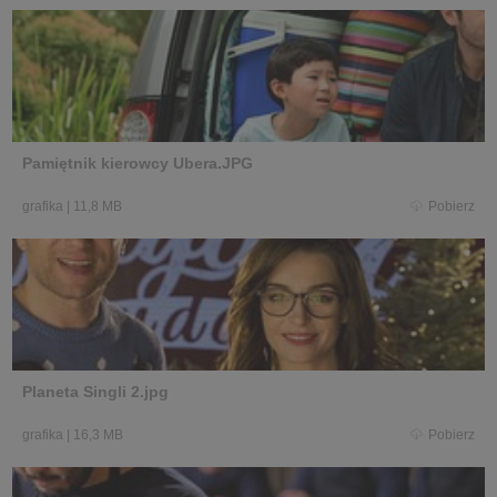
Pamiętnik kierowcy Ubera.JPG
grafika
|
11,8 MB
Pobierz
Planeta Singli 2.jpg
grafika
|
16,3 MB
Pobierz