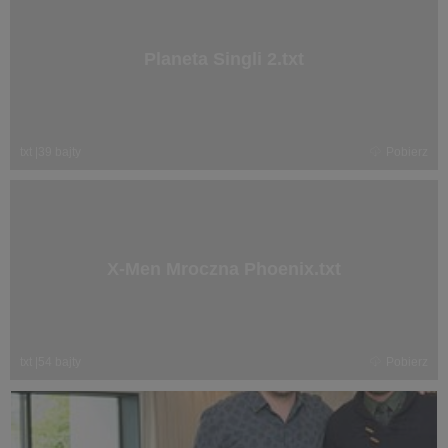
Planeta Singli 2.txt
txt
|
39 bajty
Pobierz
X-Men Mroczna Phoenix.txt
txt
|
54 bajty
Pobierz