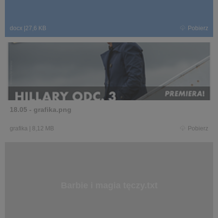
docx
|
27,6 KB
Pobierz
18.05 - grafika.png
grafika
|
8,12 MB
Pobierz
Barbie i magia tęczy.txt