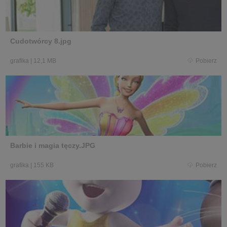
Cudotwórcy 8.jpg
grafika
|
12,1 MB
Pobierz
Barbie i magia tęczy.JPG
grafika
|
155 KB
Pobierz