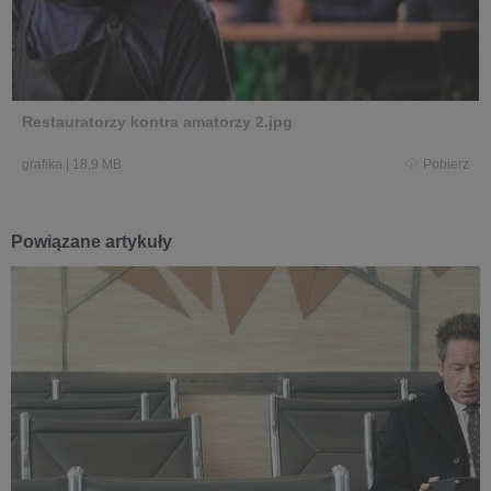
Restauratorzy kontra amatorzy 2.jpg
grafika
|
18,9 MB
Pobierz
Powiązane artykuły