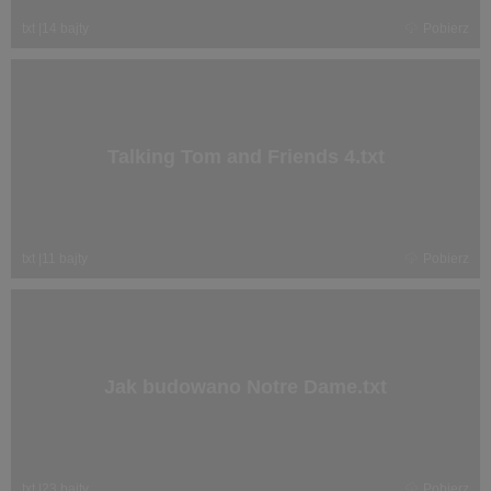
txt
|
14 bajty
Pobierz
Talking Tom and Friends 4.txt
txt
|
11 bajty
Pobierz
Jak budowano Notre Dame.txt
txt
|
23 bajty
Pobierz