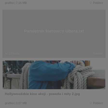
grafika
|
7,16 MB
Pobierz
Pamiętnik kierowcy Ubera.txt
txt
|
29 bajty
Pobierz
Hollywoodzkie kino akcji - prawda i mity 2.jpg
grafika
|
3,07 MB
Pobierz