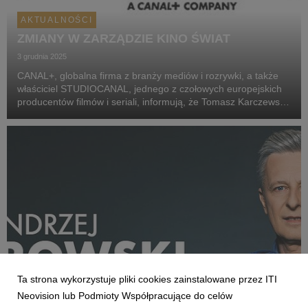
AKTUALNOŚCI
ZMIANY W ZARZĄDZIE KINO ŚWIAT
3 grudnia 2025
CANAL+, globalna firma z branży mediów i rozrywki, a także
właściciel STUDIOCANAL, jednego z czołowych europejskich
producentów filmów i seriali, informują, że Tomasz Karczewski,
założyciel Kino Świat, podjął decyzję o rezygnacji ze
stanowiska członka zarządu spółki i z ...
Ta strona wykorzystuje pliki cookies zainstalowane przez ITI
Neovision lub Podmioty Współpracujące do celów