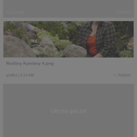
txt
|
12 bajty
Pobierz
Rośliny Karoliny 4.png
grafika
|
9,14 MB
Pobierz
Ukryta gra.txt