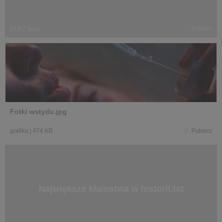
txt
|
67 bajty
Pobierz
Fotki wstydu.jpg
grafika
|
474 KB
Pobierz
Największe kłamstwa w historii.txt