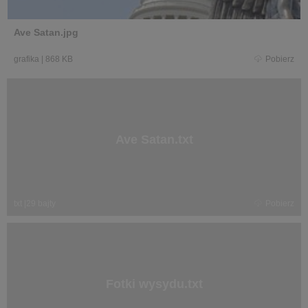
Ave Satan.jpg
grafika
|
868 KB
Pobierz
Ave Satan.txt
txt
|
29 bajty
Pobierz
Fotki wysydu.txt