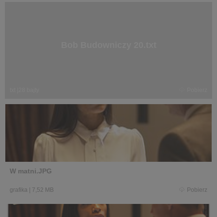
Bob Budowniczy 20.txt
txt
|
28 bajty
Pobierz
W matni.JPG
grafika
|
7,52 MB
Pobierz