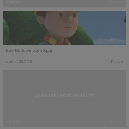
txt
|
39 bajty
Pobierz
Bob Budowniczy 20.jpg
grafika
|
20,3 MB
Pobierz
Zwierzaki Przebieraki.txt
txt
|
18 bajty
Pobierz