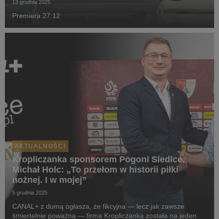
13 grudnia 2025
Premiera 27.12
AKTUALNOŚCI
Kropliczanka sponsorem Pogoni Siedlce.
Michał Holc: „To przełom w historii piłki
nożnej. I w mojej”
5 grudnia 2025
CANAL+ z dumą ogłasza, że fikcyjna — lecz jak zawsze
śmiertelnie poważna — firma Kropliczanka została na jeden