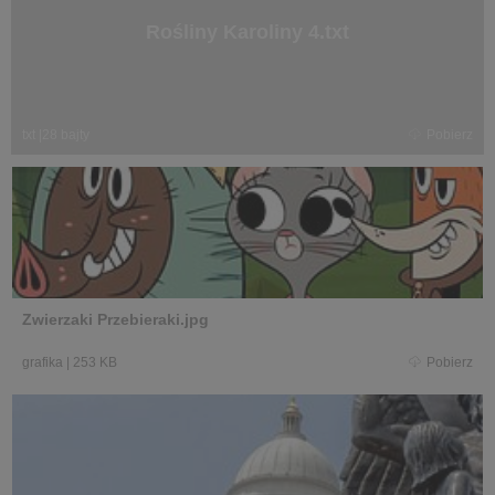
Rośliny Karoliny 4.txt
txt
|
28 bajty
Pobierz
Zwierzaki Przebieraki.jpg
grafika
|
253 KB
Pobierz