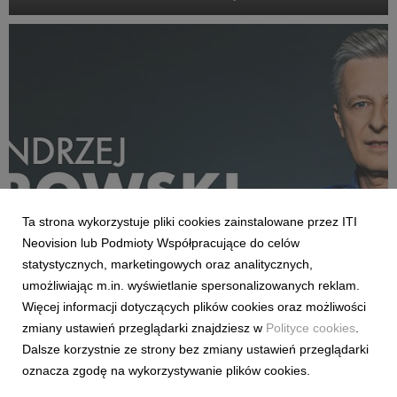
założyciel Kino Świat, podjął decyzję o rezygnacji ze
stanowiska członka zarządu spółki i z ...
Ta strona wykorzystuje pliki cookies zainstalowane przez ITI
Neovision lub Podmioty Współpracujące do celów
statystycznych, marketingowych oraz analitycznych,
AKTUALNOŚCI
umożliwiając m.in. wyświetlanie spersonalizowanych reklam.
„Here We Go!” Andrzej Twarowski w CANAL+!
Więcej informacji dotyczących plików cookies oraz możliwości
7 sierpnia 2025
zmiany ustawień przeglądarki znajdziesz w
Polityce cookies
.
Czas na prawdziwy hit naszego okna transferowego. Możemy
Dalsze korzystnie ze strony bez zmiany ustawień przeglądarki
oficjalnie przekazać, że Andrzej Twarowski powraca do
oznacza zgodę na wykorzystywanie plików cookies.
zespołu redakcji sportowej CANAL+. Już od początku sezonu
2025/26 będziemy mogli usłyszeć słynne „Siadamy głęboko w