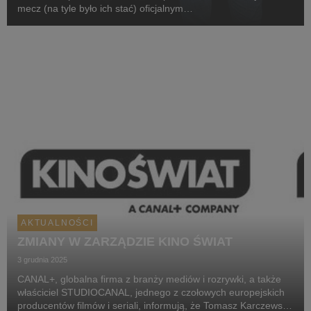
mecz (na tyle było ich stać) oficjalnym
sponsorem pierwszoligowej Pogoni Siedlce. W projekt
zaangażowany jest sam prezes (aka CEO) Kropliczanki,
Michał Holc (w ...
AKTUALNOŚCI
ZMIANY W ZARZĄDZIE KINO ŚWIAT
3 grudnia 2025
CANAL+, globalna firma z branży mediów i rozrywki, a także
właściciel STUDIOCANAL, jednego z czołowych europejskich
producentów filmów i seriali, informują, że Tomasz Karczewski,