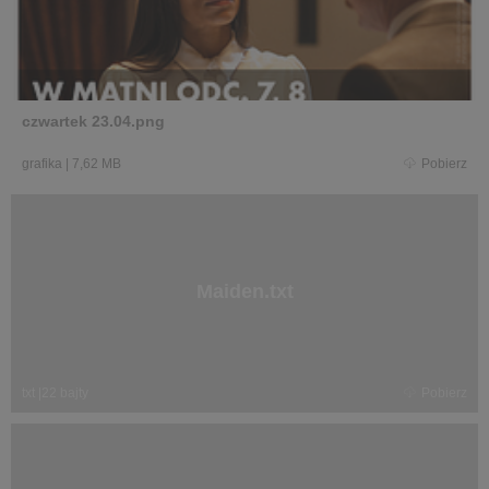
czwartek 23.04.png
grafika
|
7,62 MB
Pobierz
Maiden.txt
txt
|
22 bajty
Pobierz