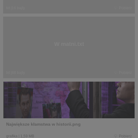
txt
|
16 bajty
Pobierz
W matni.txt
txt
|
88 bajty
Pobierz
Największe kłamstwa w historii.png
grafika
|
1,59 MB
Pobierz