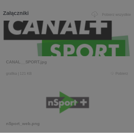
Załączniki
Pobierz wszystkie
CANAL__SPORT.jpg
grafika
|
121 KB
Pobierz
nSport_web.png