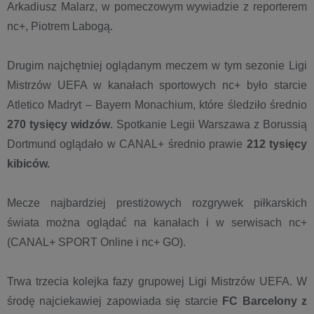
Arkadiusz Malarz, w pomeczowym wywiadzie z reporterem
nc+, Piotrem Labogą.
Drugim najchętniej oglądanym meczem w tym sezonie Ligi
Mistrzów UEFA w kanałach sportowych nc+ było starcie
Atletico Madryt – Bayern Monachium, które śledziło średnio
270 tysięcy widzów
. Spotkanie Legii Warszawa z Borussią
Dortmund oglądało w CANAL+ średnio prawie
212 tysięcy
kibiców.
Mecze najbardziej prestiżowych rozgrywek piłkarskich
świata można oglądać na kanałach i w serwisach nc+
(CANAL+ SPORT Online i nc+ GO).
Trwa trzecia kolejka fazy grupowej Ligi Mistrzów UEFA. W
środę najciekawiej zapowiada się starcie
FC Barcelony z