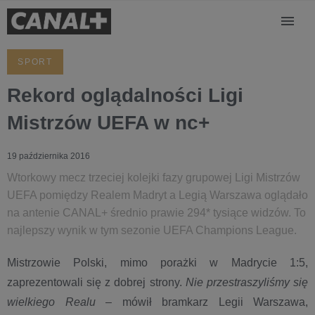
SPORT
Rekord oglądalności Ligi
Mistrzów UEFA w nc+
19 października 2016
Wtorkowy mecz trzeciej kolejki fazy grupowej Ligi Mistrzów
UEFA pomiędzy Realem Madryt a Legią Warszawa oglądało
na antenie CANAL+ średnio prawie 294* tysiące widzów. To
najlepszy wynik w tym sezonie UEFA Champions League.
Mistrzowie Polski, mimo porażki w Madrycie 1:5,
zaprezentowali się z dobrej strony.
Nie przestraszyliśmy się
wielkiego Realu
– mówił bramkarz Legii Warszawa,