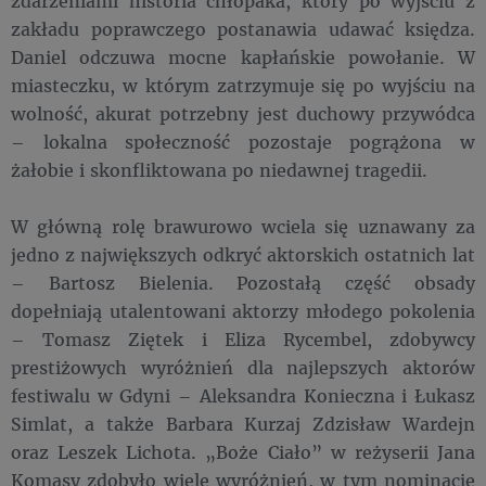
zdarzeniami historia chłopaka, który po wyjściu z
zakładu poprawczego postanawia udawać księdza.
Daniel odczuwa mocne kapłańskie powołanie. W
miasteczku, w którym zatrzymuje się po wyjściu na
wolność, akurat potrzebny jest duchowy przywódca
– lokalna społeczność pozostaje pogrążona w
żałobie i skonfliktowana po niedawnej tragedii.
W główną rolę brawurowo wciela się uznawany za
jedno z największych odkryć aktorskich ostatnich lat
– Bartosz Bielenia. Pozostałą część obsady
dopełniają utalentowani aktorzy młodego pokolenia
– Tomasz Ziętek i Eliza Rycembel, zdobywcy
prestiżowych wyróżnień dla najlepszych aktorów
festiwalu w Gdyni – Aleksandra Konieczna i Łukasz
Simlat, a także Barbara Kurzaj Zdzisław Wardejn
oraz Leszek Lichota. „Boże Ciało” w reżyserii Jana
Komasy zdobyło wiele wyróżnień, w tym nominację