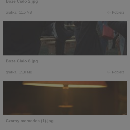
Boze Cialo 2.jpg
grafika
|
11,5 MB
Pobierz
Boze Cialo 8.jpg
grafika
|
15,8 MB
Pobierz
Czarny mercedes (1).jpg