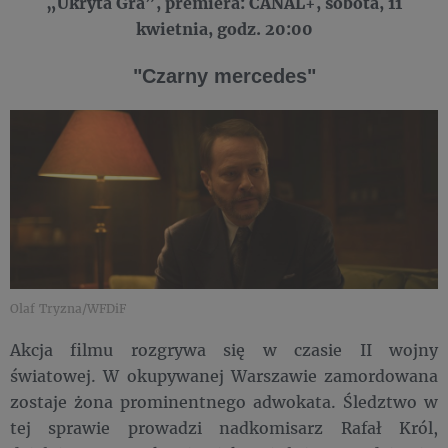
„Ukryta Gra”, premiera: CANAL+, sobota, 11
kwietnia, godz. 20:00
"Czarny mercedes"
Olaf Tryzna/WFDiF
Akcja filmu rozgrywa się w czasie II wojny
światowej. W okupywanej Warszawie zamordowana
zostaje żona prominentnego adwokata. Śledztwo w
tej sprawie prowadzi nadkomisarz Rafał Król,