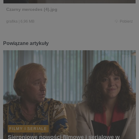
Czarny mercedes (4).jpg
grafika
|
6,96 MB
Pobierz
Powiązane artykuły
FILMY I SERIALE
Sierpniowe nowości filmowe i serialowe w