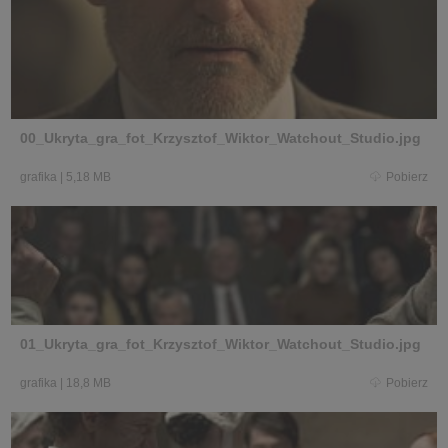
00_Ukryta_gra_fot_Krzysztof_Wiktor_Watchout_Studio.jpg
grafika
|
5,18 MB
Pobierz
01_Ukryta_gra_fot_Krzysztof_Wiktor_Watchout_Studio.jpg
grafika
|
18,8 MB
Pobierz