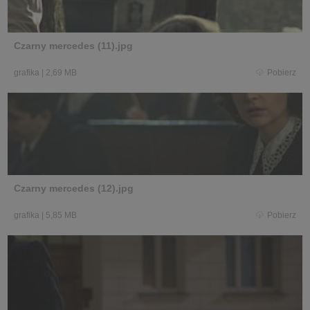
Czarny mercedes (11).jpg
grafika
|
2,69 MB
Pobierz
Czarny mercedes (12).jpg
grafika
|
5,85 MB
Pobierz