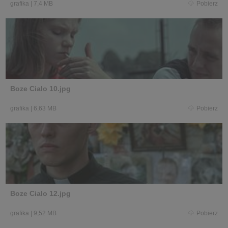
grafika
|
7,4 MB
Pobierz
Boze Cialo 10.jpg
grafika
|
6,63 MB
Pobierz
Boze Cialo 12.jpg
grafika
|
9,52 MB
Pobierz