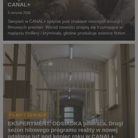
CANAL+
4 sierpnia 2026
Sierpień w CANAL+ upłynie pod znakiem mocnych emocji i
filmowych premier. Wśród nowości znajdą się trzymające w
napięciu thrillery i kryminały, głośne produkcje science fiction,
poruszające dramaty oraz propozycje dla całej rodziny.
Widzowie zobaczą m.in. serial „Skażeni...
FILMY I SERIALE
EKSPERYMENT: ODSIADKA powraca. Drugi
sezon hitowego programu reality w nowej
odsłonie już pod koniec roku w CANAL+.