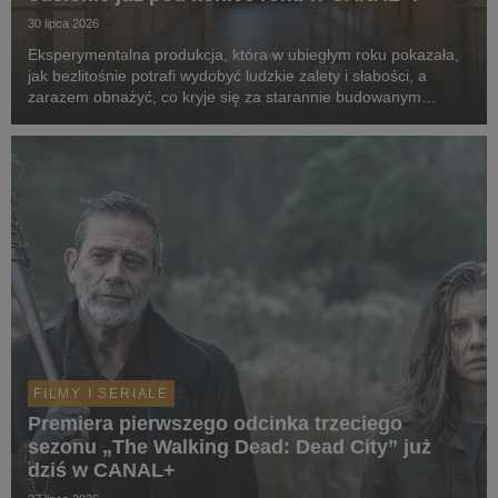
30 lipca 2026
Eksperymentalna produkcja, która w ubiegłym roku pokazała,
jak bezlitośnie potrafi wydobyć ludzkie zalety i słabości, a
zarazem obnażyć, co kryje się za starannie budowanym
wizerunek celebrytów, powraca w odświeżonej formie. Tym
razem za więzienne kraty trafią kobiety. ...
FILMY I SERIALE
Premiera pierwszego odcinka trzeciego
sezonu „The Walking Dead: Dead City” już
dziś w CANAL+