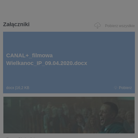
Załączniki
Pobierz wszystkie
CANAL+_filmowa
Wielkanoc_IP_09.04.2020.docx
docx
|
16,2 KB
Pobierz