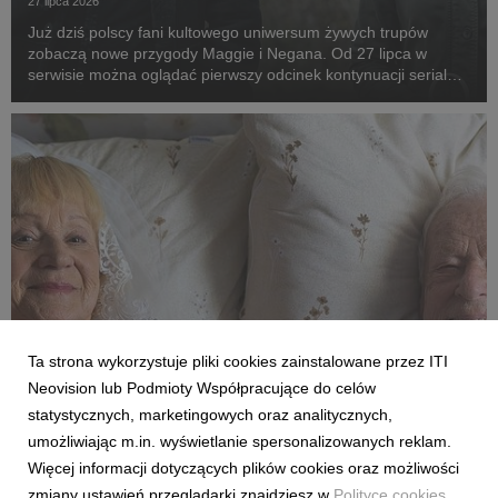
27 lipca 2026
Już dziś polscy fani kultowego uniwersum żywych trupów
zobaczą nowe przygody Maggie i Negana. Od 27 lipca w
serwisie można oglądać pierwszy odcinek kontynuacji serialu,
a kolejne będą pojawiać się co poniedziałek.
Ta strona wykorzystuje pliki cookies zainstalowane przez ITI
FILMY I SERIALE
Neovision lub Podmioty Współpracujące do celów
Szalona podróż, ślub i dalsze rodzinne
statystycznych, marketingowych oraz analitycznych,
perypetie. Komediowy hit „Dalej jazda! 2” od
umożliwiając m.in. wyświetlanie spersonalizowanych reklam.
25 lipca w CANAL+
Więcej informacji dotyczących plików cookies oraz możliwości
22 lipca 2026
zmiany ustawień przeglądarki znajdziesz w
Polityce cookies
.