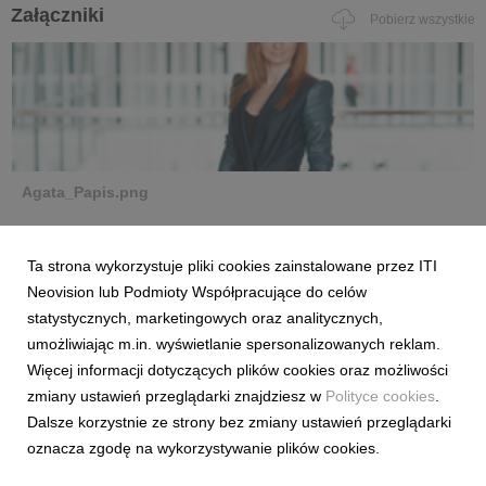
Załączniki
Pobierz wszystkie
Agata_Papis.png
grafika
|
1,69 MB
Pobierz
Ta strona wykorzystuje pliki cookies zainstalowane przez ITI
Neovision lub Podmioty Współpracujące do celów
statystycznych, marketingowych oraz analitycznych,
umożliwiając m.in. wyświetlanie spersonalizowanych reklam.
Więcej informacji dotyczących plików cookies oraz możliwości
zmiany ustawień przeglądarki znajdziesz w
Polityce cookies
.
Ania_Gryglewicz.png
Dalsze korzystnie ze strony bez zmiany ustawień przeglądarki
oznacza zgodę na wykorzystywanie plików cookies.
grafika
|
1,06 MB
Pobierz