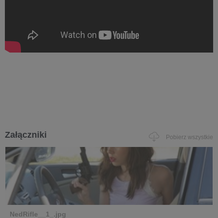
Załączniki
Pobierz wszystkie
NedRifle__1_.jpg