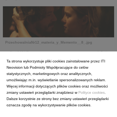
PrzechowalniaNr12_materia_y_Memento__8_.jpg
grafika
|
2,02 MB
Pobierz
Ta strona wykorzystuje pliki cookies zainstalowane przez ITI
Neovision lub Podmioty Współpracujące do celów
statystycznych, marketingowych oraz analitycznych,
umożliwiając m.in. wyświetlanie spersonalizowanych reklam.
copy_NedRifle.txt
Więcej informacji dotyczących plików cookies oraz możliwości
zmiany ustawień przeglądarki znajdziesz w
Polityce cookies
.
Dalsze korzystnie ze strony bez zmiany ustawień przeglądarki
oznacza zgodę na wykorzystywanie plików cookies.
txt
|
34 bajty
Pobierz