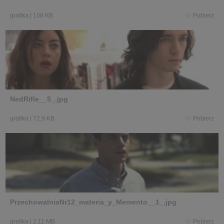
grafika
|
108 KB
Pobierz
NedRifle__5_.jpg
grafika
|
72,9 KB
Pobierz
PrzechowalniaNr12_materia_y_Memento__1_.jpg
grafika
|
2,11 MB
Pobierz