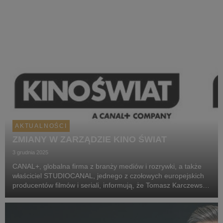
Michał Holc (w ...
AKTUALNOŚCI
ZMIANY W ZARZĄDZIE KINO ŚWIAT
3 grudnia 2025
CANAL+, globalna firma z branży mediów i rozrywki, a także
właściciel STUDIOCANAL, jednego z czołowych europejskich
producentów filmów i seriali, informują, że Tomasz Karczewski,
założyciel Kino Świat, podjął decyzję o rezygnacji ze
stanowiska członka zarządu spółki i z ...