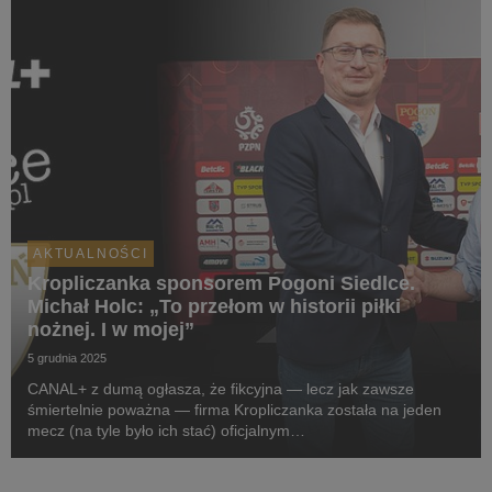
AKTUALNOŚCI
Kropliczanka sponsorem Pogoni Siedlce.
Michał Holc: „To przełom w historii piłki
nożnej. I w mojej”
5 grudnia 2025
CANAL+ z dumą ogłasza, że fikcyjna — lecz jak zawsze
śmiertelnie poważna — firma Kropliczanka została na jeden
mecz (na tyle było ich stać) oficjalnym
sponsorem pierwszoligowej Pogoni Siedlce. W projekt
zaangażowany jest sam prezes (aka CEO) Kropliczanki,