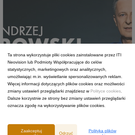
Ta strona wykorzystuje pliki cookies zainstalowane przez ITI
Neovision lub Podmioty Współpracujące do celów
statystycznych, marketingowych oraz analitycznych,
AKTUALNOŚCI
umożliwiając m.in. wyświetlanie spersonalizowanych reklam.
„Here We Go!” Andrzej Twarowski w CANAL+!
Więcej informacji dotyczących plików cookies oraz możliwości
7 sierpnia 2025
zmiany ustawień przeglądarki znajdziesz w
Polityce cookies
.
Czas na prawdziwy hit naszego okna transferowego. Możemy
Dalsze korzystnie ze strony bez zmiany ustawień przeglądarki
oficjalnie przekazać, że Andrzej Twarowski powraca do
oznacza zgodę na wykorzystywanie plików cookies.
zespołu redakcji sportowej CANAL+. Już od początku sezonu
2025/26 będziemy mogli usłyszeć słynne „Siadamy głęboko w
fotelach…” na sportowych antenach CANAL+ pod...
Zaakceptuj
Polityka plików
Odrzuć