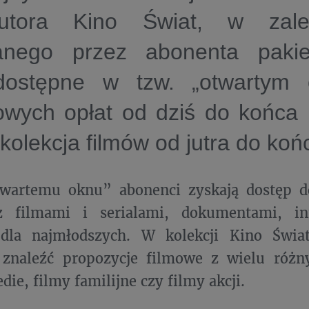
butora Kino Świat, w zal
anego przez abonenta pakie
ostępne w tzw. „otwartym 
owych opłat od dziś do końca
 kolekcja filmów od jutra do ko
twartemu oknu” abonenci zyskają dostęp 
 filmami i serialami, dokumentami, in
 dla najmłodszych. W kolekcji Kino Świ
 znaleźć propozycje filmowe z wielu róż
die, filmy familijne czy filmy akcji.