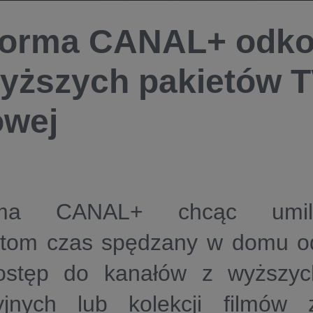
forma CANAL+ odko
yższych pakietów TV
owej
orma CANAL+ chcąc umil
tom czas spędzany w domu od
ostęp do kanałów z wyższyc
zyjnych lub kolekcji filmów z