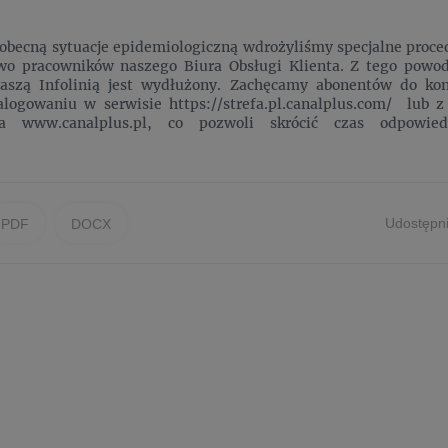
obecną sytuacje epidemiologiczną wdrożyliśmy specjalne proce
two pracowników naszego Biura Obsługi Klienta. Z tego powo
naszą Infolinią jest wydłużony. Zachęcamy abonentów do kon
logowaniu w serwisie https://strefa.pl.canalplus.com/ lub 
a www.canalplus.pl, co pozwoli skrócić czas odpowied
Udostępni
PDF
DOCX