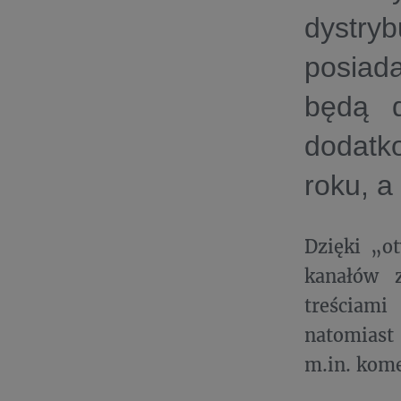
dystry
posiad
będą d
dodatk
roku, a
Dzięki „o
kanałów z
treściami
natomiast
m.in. kome