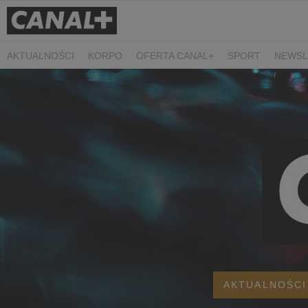
AKTUALNOŚCI
KORPO
OFERTA CANAL+
SPORT
NEWSL
CZARNE STOKROTKI
PROSTA SPRAWA
ALGORYTM MIŁOŚC
PLANETA SINGLI. OSIEM HISTORII
KRÓL
KIDS
DOKUMEN
AKTUALNOŚCI