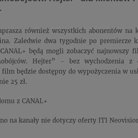
+
prasza również wszystkich abonentów na k
kina. Zaledwie dwa tygodnie po premierze 
 CANAL+ będą mogli zobaczyć najnowszy f
obójców. Hejter” - bez wychodzenia z 
 film będzie dostępny do wypożyczenia w u
ie 25 zł.
domu z CANAL+
no na kanały nie dotyczy oferty ITI Neovisio