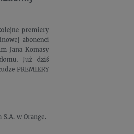
olejne premiery
kinowej abonenci
ilm Jana Komasy
domu. Już dziś
słudze PREMIERY
n S.A. w Orange.