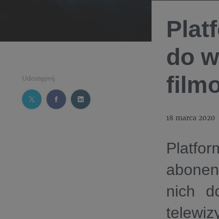
Plat
do w
film
Udostępnij
18 marca 2020
Platf
abonen
nich d
telewi