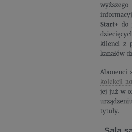
wyższego
informacy
Start+
do 3
dziecięcy
klienci z
kanałów dz
Abonenci 
kolekcji 2
jej już w 
urządzeniu
tytuły.
„Sala s