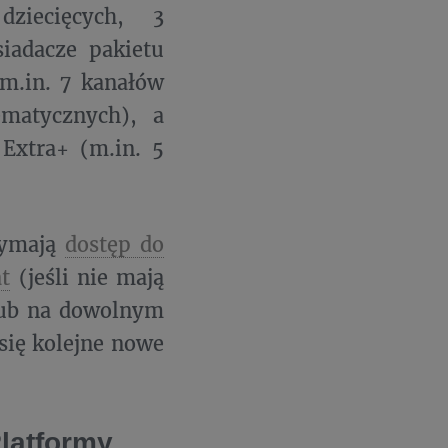
ziecięcych, 3
iadacze pakietu
m.in. 7 kanałów
ematycznych), a
 Extra+ (m.in. 5
zymają
dostęp do
at
(jeśli nie mają
 lub na dowolnym
 się kolejne nowe
Platformy