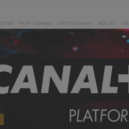
ETTER
FILMY I SERIALE
LIFESTYLE & KIDS
REALITY
THE
I
KIEDY ŚLUB?
BELFER
SORTOWNIA
KLANGOR
WILK
T
LIFESTYLE