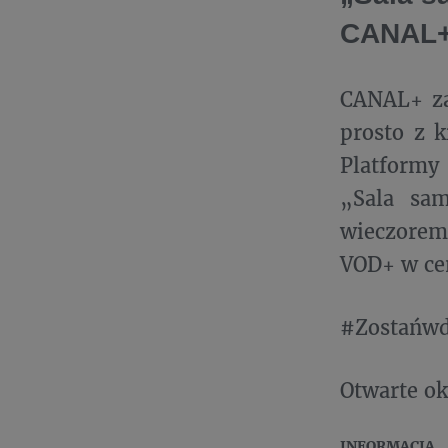
CANAL
CANAL+ za
prosto z 
Platformy
„Sala sam
wieczorem
VOD+ w cen
#Zostańw
Otwarte ok
INFORMACJA