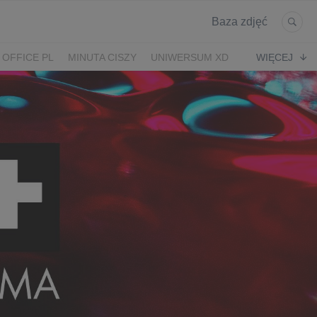
Baza zdjęć
 OFFICE PL
MINUTA CISZY
UNIWERSUM XD
WIĘCEJ
KRUK
POWRÓT