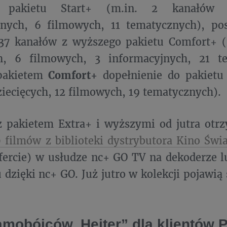
 pakietu Start+ (m.in. 2 kanałów d
jnych, 6 filmowych, 11 tematycznych), pos
7 kanałów z wyższego pakietu Comfort+ (
ch, 6 filmowych, 3 informacyjnych, 21 t
 pakietem
Comfort+
dopełnienie do pakietu
iecięcych, 12 filmowych, 19 tematycznych).
z pakietem Extra+ i wyższymi od jutra otr
0 filmów z biblioteki dystrybutora Kino Świ
ofercie) w usłudze nc+ GO TV na dekoderze
 dzięki nc+ GO. Już jutro w kolekcji pojawią
amobójców. Hejter” dla klientów 