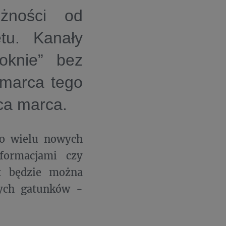
eżności od
tu. Kanały
oknie” bez
 marca tego
ńca marca.
do wielu nowych
formacjami czy
at będzie można
nych gatunków -