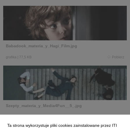
Babadook_materia_y_Hagi_Film.jpg
grafika
|
77,5 KB
Pobierz
Szepty_materia_y_Media4Fun__5_.jpg
grafika
|
149 KB
Pobierz
Ta strona wykorzystuje pliki cookies zainstalowane przez ITI