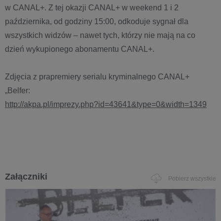
w CANAL+. Z tej okazji CANAL+ w weekend 1 i 2
października, od godziny 15:00, odkoduje sygnał dla
wszystkich widzów – nawet tych, którzy nie mają na co
dzień wykupionego abonamentu CANAL+.
Zdjęcia z prapremiery serialu kryminalnego CANAL+
„Belfer:
http://akpa.pl/imprezy.php?id=43641&type=0&width=1349
Załączniki
Pobierz wszystkie