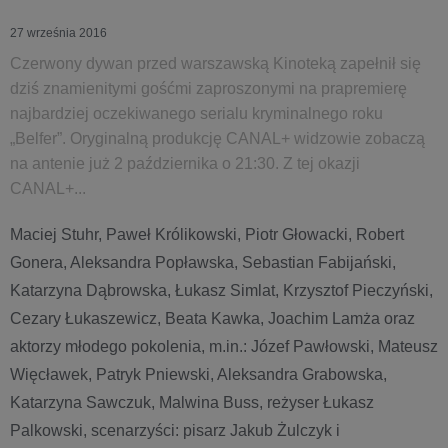
27 września 2016
Czerwony dywan przed warszawską Kinoteką zapełnił się
dziś znamienitymi gośćmi zaproszonymi na prapremierę
najbardziej oczekiwanego serialu kryminalnego roku
„Belfer”. Oryginalną produkcję CANAL+ widzowie zobaczą
na antenie już 2 października o 21:30. Z tej okazji
CANAL+...
Maciej Stuhr, Paweł Królikowski, Piotr Głowacki, Robert
Gonera, Aleksandra Popławska, Sebastian Fabijański,
Katarzyna Dąbrowska, Łukasz Simlat, Krzysztof Pieczyński,
Cezary Łukaszewicz, Beata Kawka, Joachim Lamża oraz
aktorzy młodego pokolenia, m.in.: Józef Pawłowski, Mateusz
Więcławek, Patryk Pniewski, Aleksandra Grabowska,
Katarzyna Sawczuk, Malwina Buss, reżyser Łukasz
Palkowski, scenarzyści: pisarz Jakub Żulczyk i