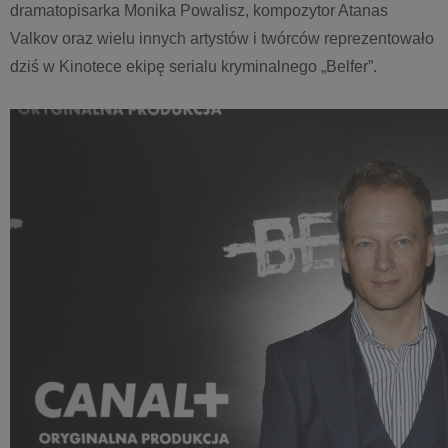
dramatopisarka Monika Powalisz, kompozytor Atanas
Valkov oraz wielu innych artystów i twórców reprezentowało
dziś w Kinotece ekipę serialu kryminalnego „Belfer”.