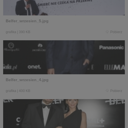
Belfer_wrzesien_5.jpg
grafika
|
390 KB
Pobierz
Belfer_wrzesien_4.jpg
grafika
|
400 KB
Pobierz