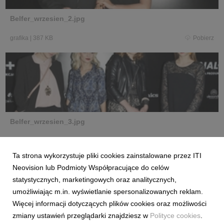
Belfer_wrzesien_2.jpg
grafika
|
387 KB
Pobierz
Belfer_wrzesien_3.jpg
grafika
|
519 KB
Pobierz
Ta strona wykorzystuje pliki cookies zainstalowane przez ITI
Neovision lub Podmioty Współpracujące do celów
statystycznych, marketingowych oraz analitycznych,
umożliwiając m.in. wyświetlanie spersonalizowanych reklam.
Więcej informacji dotyczących plików cookies oraz możliwości
zmiany ustawień przeglądarki znajdziesz w
Polityce cookies
.