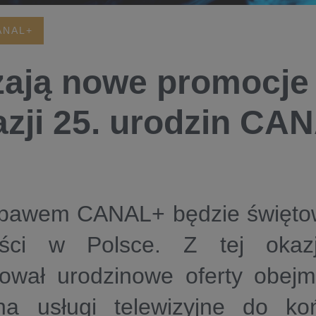
ANAL+
ają nowe promocje 
azji 25. urodzin CA
ebawem CANAL+ będzie świętow
ści w Polsce. Z tej okazj
tował urodzinowe oferty obejm
na usługi telewizyjne do ko