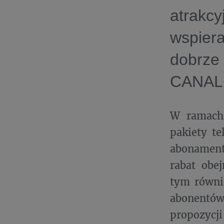
atrakc
wspier
dobrze
CANA
W ramach 
pakiety t
abonament
rabat obe
tym równi
abonentów
propozycj