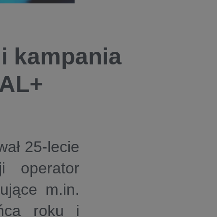
i kampania
NAL+
ał 25-lecie
i operator
ujące m.in.
ńca roku i