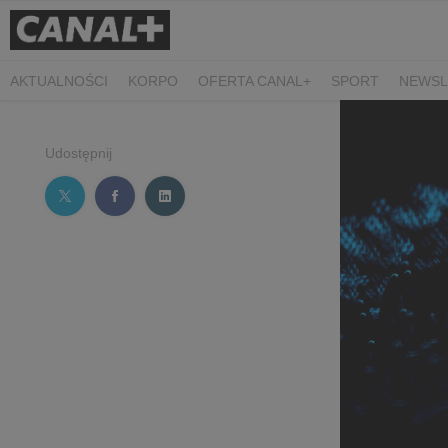
AKTUALNOŚCI
KORPO
OFERTA CANAL+
SPORT
NEWSL
CZARNE STOKROTKI
PROSTA SPRAWA
ALGORYTM MIŁOŚC
PLANETA SINGLI. OSIEM HISTORII
KRÓL
KIDS
DOKUMEN
Udostępnij