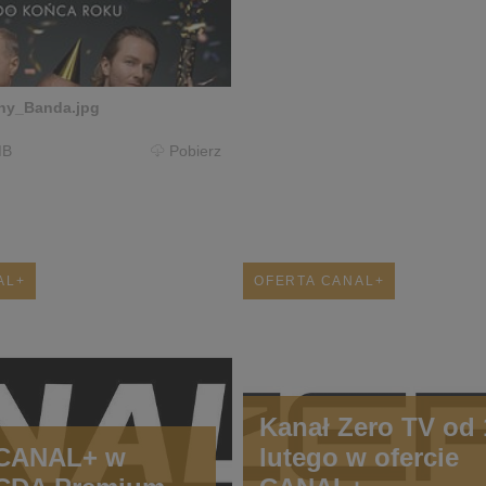
ny_Banda.jpg
MB
Pobierz
AL+
OFERTA CANAL+
Kanał Zero TV od 
 CANAL+ w
lutego w ofercie