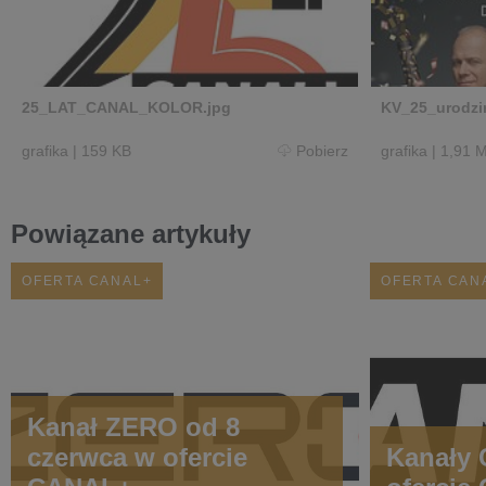
25_LAT_CANAL_KOLOR.jpg
KV_25_urodzi
grafika
|
159 KB
Pobierz
grafika
|
1,91 
Powiązane artykuły
OFERTA CANAL+
OFERTA CAN
Kanał ZERO od 8
czerwca w ofercie
Kanały