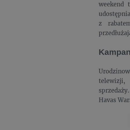
weekend t
udostępnia
z rabate
przedłuża
Kampan
Urodzino
telewizji
sprzedaży.
Havas War