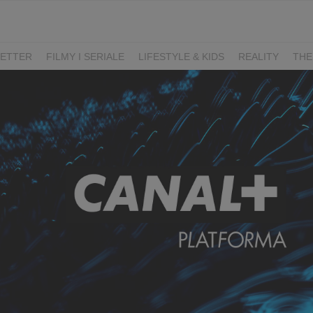
ETTER
FILMY I SERIALE
LIFESTYLE & KIDS
REALITY
THE
I
KIEDY ŚLUB?
BELFER
SORTOWNIA
KLANGOR
WILK
T
LIFESTYLE