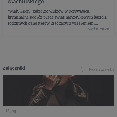
Machulskiego
"Mały Zgon" zabierze widzów w porywającą,
kryminalną podróż przez świat narkotykowych karteli,
rodzimych gangsterów rządzących więzieniem,
Czytaj więcej
skorumpowanych stróży prawa i podziemnego pokera.
Załączniki
Pobierz wszystkie
19.jpg