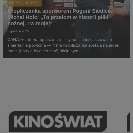
AKTUALNOŚCI
Kropliczanka sponsorem Pogoni Siedlce.
Michał Holc: „To przełom w historii piłki
nożnej. I w mojej”
5 grudnia 2025
CANAL+ z dumą ogłasza, że fikcyjna — lecz jak zawsze
śmiertelnie poważna — firma Kropliczanka została na jeden
mecz (na tyle było ich stać) oficjalnym
sponsorem pierwszoligowej Pogoni Siedlce. W projekt
zaangażowany jest sam prezes (aka CEO) Kropliczanki,
Michał Holc (w ...