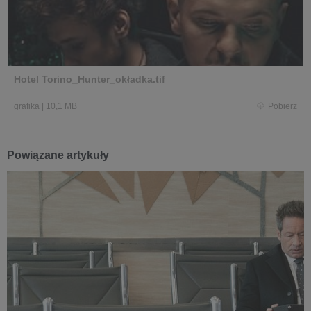
Hotel Torino_Hunter_okładka.tif
grafika
|
10,1 MB
Pobierz
Powiązane artykuły