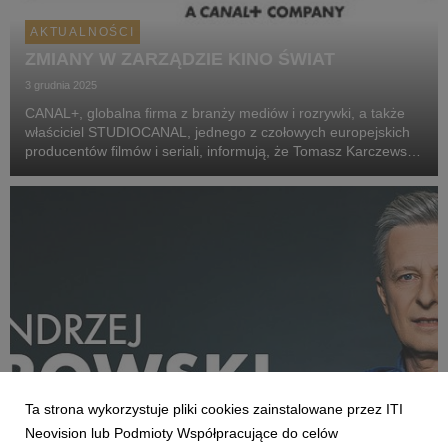
AKTUALNOŚCI
ZMIANY W ZARZĄDZIE KINO ŚWIAT
3 grudnia 2025
CANAL+, globalna firma z branży mediów i rozrywki, a także
właściciel STUDIOCANAL, jednego z czołowych europejskich
producentów filmów i seriali, informują, że Tomasz Karczewski,
założyciel Kino Świat, podjął decyzję o rezygnacji ze
stanowiska członka zarządu spółki i z ...
Ta strona wykorzystuje pliki cookies zainstalowane przez ITI
Neovision lub Podmioty Współpracujące do celów