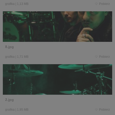
grafika
|
1,13 MB
Pobierz
8.jpg
grafika
|
1,71 MB
Pobierz
2.jpg
grafika
|
1,95 MB
Pobierz