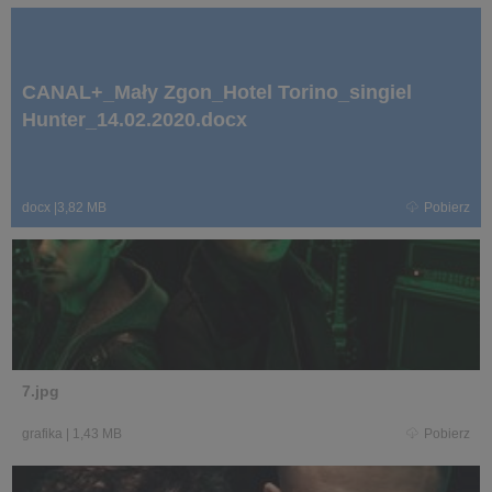
CANAL+_Mały Zgon_Hotel Torino_singiel
Hunter_14.02.2020.docx
docx
|
3,82 MB
Pobierz
7.jpg
grafika
|
1,43 MB
Pobierz