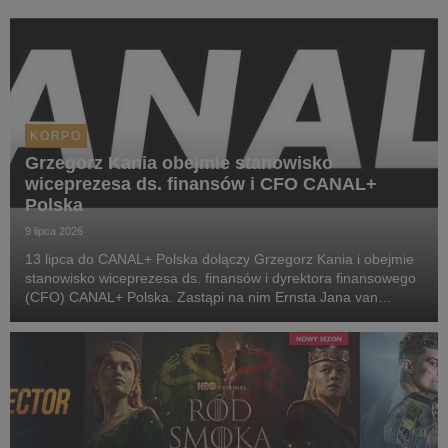
KORPO
Grzegorz Kania obejmie stanowisko
wiceprezesa ds. finansów i CFO CANAL+
Polska
9 lipca 2026
13 lipca do CANAL+ Polska dołączy Grzegorz Kania i obejmie
stanowisko wiceprezesa ds. finansów i dyrektora finansowego
(CFO) CANAL+ Polska. Zastąpi na nim Ernsta Jana van
Rooijena, który kończy współpracę z CANAL+.