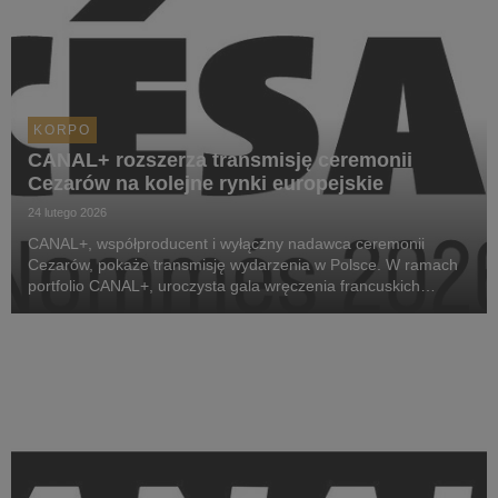
KORPO
CANAL+ rozszerza transmisję ceremonii
Cezarów na kolejne rynki europejskie
24 lutego 2026
CANAL+, współproducent i wyłączny nadawca ceremonii
Cezarów, pokaże transmisję wydarzenia w Polsce. W ramach
portfolio CANAL+, uroczysta gala wręczenia francuskich
nagród filmowych zostanie wyemitowana na kanałach CANAL+
Premium oraz FilmBox Premium. Dodatkowo, po raz pi...