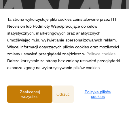
Ta strona wykorzystuje pliki cookies zainstalowane przez ITI
KORPO
Neovision lub Podmioty Współpracujące do celów
CANAL+ ORAZ WARNER BROS. DISCOVERY
statystycznych, marketingowych oraz analitycznych,
WZMACNIAJĄ MIĘDZYNARODOWE
umożliwiając m.in. wyświetlanie spersonalizowanych reklam.
PARTNERSTWO STRATEGICZNE
Więcej informacji dotyczących plików cookies oraz możliwości
31 grudnia 2025
zmiany ustawień przeglądarki znajdziesz w
Polityce cookies
.
CANAL+ oraz jego wieloletni partner Warner Bros. Discovery z
Dalsze korzystnie ze strony bez zmiany ustawień przeglądarki
przyjemnością informują o podpisaniu nowej, wieloletniej i
oznacza zgodę na wykorzystywanie plików cookies.
obejmującej wiele terytoriów umowy, stanowiącej istotny krok w
rozwoju ich współpracy na skalę międzynarodową.
Zaakceptuj
Polityka plików
Odrzuć
wszystkie
cookies
Powered by
Polityka prywatności