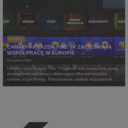
KORPO
CANAL+ I AMAZON FIRE TV ZACIEŚNIAJĄ
WSPÓŁPRACĘ W EUROPIE
23 czerwca 2026
CANAL+ oraz Amazon Fire TV ogłosiły dziś nawiązanie nowej
strategicznej współpracy obejmującej kilka europejskich
rynków, w tym Polskę. Porozumienie zakłada rozszerzenie
dotychczasowej współpracy CANAL+ i Amazon oraz głębszą
integrację aplikacji CANAL+ z urządzeniami Fir...