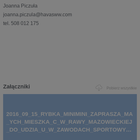
Joanna Piczuła
joanna.piczula@havasww.com
tel. 508 012 175
Załączniki
Pobierz wszystkie
2016_09_15_RYBKA_MINIMINI_ZAPRASZA_MA
_YCH_MIESZKA_C_W_RAWY_MAZOWIECKIEJ
_DO_UDZIA_U_W_ZAWODACH_SPORTOWYC
H_MINIMINI__MAZOVIA.docx