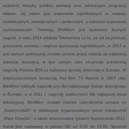
wytwórni, klasykę polskiej animacji oraz edukacyjne programy
własne. Jej celem jest wspieranie najmłodszych w rozwoju
intelektualnym, emocjonalnym i społecznym, a rodziców w procesie
wychowawczym. Telewizja MiniMini+ jest laureatem licznych
nagród: w roku 2014 zdobyła Telekamerę za to, że od lat promuje
pozytywne wartości i mądrze wychowuje najmłodszych, w 2013 w
tym samym plebiscycie została uznane przez widzów za najlepszą
telewizję dziecięcą, w tym samym roku otrzymała prestiżową
nagrodę Promax BDA za najlepszą oprawę antenową w Europie. W
międzynarodowym konkursie Hot Bird TV Awards w 2007 roku
MiniMini+ zdobyło nagrodę jury dla najlepszego kanału dziecięcego
w Europie, a w 2011 r. nagrodę publiczności dla najlepszej stacji
telewizyjnej. MiniMini+ zostało również czterokrotnie uznane za
„Superprodukt" w plebiscycie organizowanym przez miesięcznik
„Mam Dziecko", a także uhonorowane tytułem Superbrands 2012.
Kanał jest nadawany w jakości HD od 4:00 do 21:00. Spośród