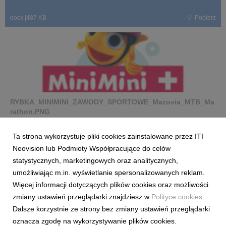
docx
|
487 KB
Pobierz
RYBKA_MINIMINI_ZAWODY_SPORTOWE_Mazovia_MTB_Ma
rathon.PNG
grafika
|
17,1 KB
Pobierz
Ta strona wykorzystuje pliki cookies zainstalowane przez ITI
Neovision lub Podmioty Współpracujące do celów
statystycznych, marketingowych oraz analitycznych,
umożliwiając m.in. wyświetlanie spersonalizowanych reklam.
Więcej informacji dotyczących plików cookies oraz możliwości
zmiany ustawień przeglądarki znajdziesz w
Polityce cookies
.
RYBKA_MINIMINI.png
Dalsze korzystnie ze strony bez zmiany ustawień przeglądarki
oznacza zgodę na wykorzystywanie plików cookies.
grafika
|
154 KB
Pobierz