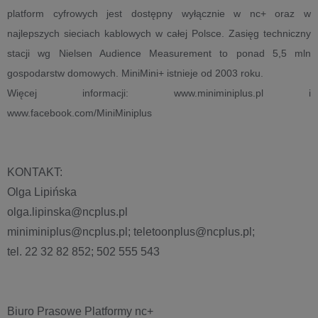
platform cyfrowych jest dostępny wyłącznie w nc+ oraz w
najlepszych sieciach kablowych w całej Polsce. Zasięg techniczny
stacji wg Nielsen Audience Measurement to ponad 5,5 mln
gospodarstw domowych. MiniMini+ istnieje od 2003 roku.
Więcej informacji: www.miniminiplus.pl i
www.facebook.com/MiniMiniplus
KONTAKT:
Olga Lipińska
olga.lipinska@ncplus.pl
miniminiplus@ncplus.pl; teletoonplus@ncplus.pl;
tel. 22 32 82 852; 502 555 543
Biuro Prasowe Platformy nc+