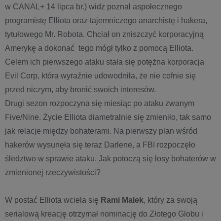
w CANAL+ 14 lipca br.) widz poznał aspołecznego
programistę Elliota oraz tajemniczego anarchistę i hakera,
tytułowego Mr. Robota. Chciał on zniszczyć korporacyjną
Amerykę a dokonać tego mógł tylko z pomocą Elliota.
Celem ich pierwszego ataku stała się potężna korporacja
Evil Corp, która wyraźnie udowodniła, że nie cofnie się
przed niczym, aby bronić swoich interesów.
Drugi sezon rozpoczyna się miesiąc po ataku zwanym
Five/Nine. Życie Elliota diametralnie się zmieniło, tak samo
jak relacje między bohaterami. Na pierwszy plan wśród
hakerów wysunęła się teraz Darlene, a FBI rozpoczęło
śledztwo w sprawie ataku. Jak potoczą się losy bohaterów w
zmienionej rzeczywistości?
W postać Elliota wciela się
Rami Malek
, który za swoją
serialową kreację otrzymał nominację do Złotego Globu i