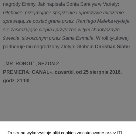
nagrody Emmy. Jak napisała Sonia Saraiya w Variety:
Głębokie, przejmujące spojrzenie i uporczywe milczenie
sprawiają, ze postać grana przez Ramiego Maleka wydaje
się zaskakująco ciepła i przyjazna w tym chaotycznym
świecie, stworzonym przez Sama Esmaila.
W roli tytułowej
partneruje mu nagrodzony Złotym Globem
Christian Slater.
„MR. ROBOT”, SEZON 2
PREMIERA: CANAL+, czwartki, od 25 sierpnia 2016,
godz. 21:00
Załączniki
Pobierz wszystkie
Ta strona wykorzystuje pliki cookies zainstalowane przez ITI