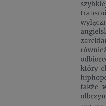
szybki
transm
wyłączn
angiel
zarekl
równi
odbiorc
który 
hiphop
także 
olbrzym