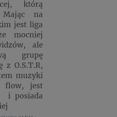
cej, którą
. Mając na
im jest liga
ze mocniej
idzów, ale
ową grupę
 z O.S.T.R,
atem muzyki
 flow, jest
e i posiada
iej