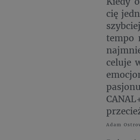
Kiedy o
cię jed
szybcie
tempo m
najmnie
celuje 
emocjo
pasjon
CANAL+
przecie
Adam Ostrow