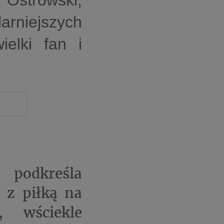
 Ostrowski,
rniejszych
ielki fan i
 podkreśla
 z piłką na
, wściekle