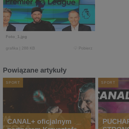
Foto_1.jpg
grafika
|
288 KB
Pobierz
Powiązane artykuły
SPORT
SPORT
CANAL+ oficjalnym
PUCHAR