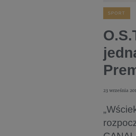
SPORT
O.S.
jedn
Prem
23 września 20
„Wście
rozpocz