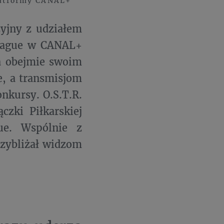
latformy CANAL+
yjny z udziałem
League w CANAL+
a obejmie swoim
e, a transmisjom
nkursy. O.S.T.R.
czki Piłkarskiej
ue. Wspólnie z
zybliżał widzom