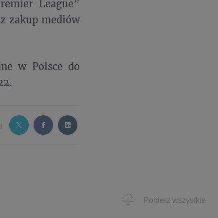
Premier League”
az zakup mediów
jne w Polsce do
22.
j
Pobierz wszystkie