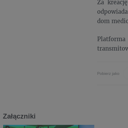
Za kreacj
odpowiada
dom medio
Platforma
transmitow
Pobierz jako
Załączniki