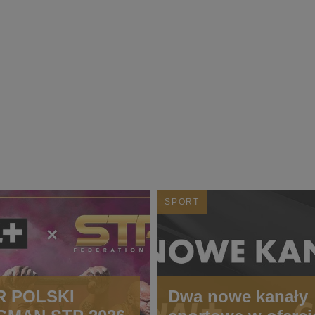
SPORT
 POLSKI
Dwa nowe kanały