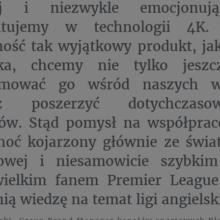
ej i niezwykle emocjonują
itujemy w technologii 4K
ość tak wyjątkowy produkt, jak
ska, chcemy nie tylko jeszc
amować go wśród naszych w
eż poszerzyć dotychczas
ów. Stąd pomysł na współpracę
choć kojarzony głównie ze świ
owej i niesamowicie szybkim
wielkim fanem Premier Leagu
ią wiedzę na temat ligi angielsk