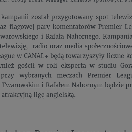
ski, Group Brand Manager kanałów sportowych P
kampanii został przygotowany spot telewiz
oraz flagowej pary komentatorów Premier 
Twarowskiego i Rafała Nahornego. Kampani
telewizję, radio oraz media społecznościow
ague w CANAL+ będą towarzyszyły liczne ko
nież gościł w roli eksperta w studiu Gorą
 przy wybranych meczach Premier Leag
 Twarowskim i Rafałem Nahornym będzie pr
atrakcyjną ligę angielską.