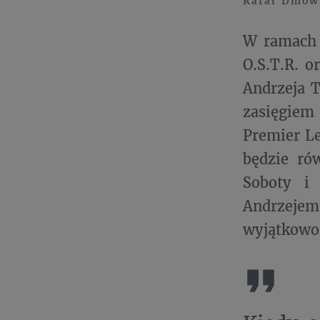
Rafał Dmow
W ramach 
O.S.T.R. 
Andrzeja 
zasięgiem 
Premier Le
będzie rów
Soboty i
Andrzejem
wyjątkowo 