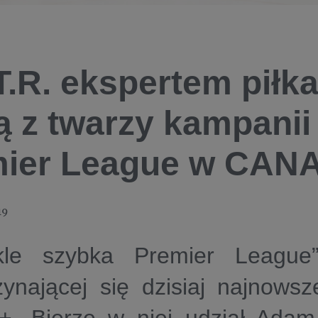
T.R. ekspertem piłka
ą z twarzy kampanii
ier League w CAN
19
kle szybka Premier League
ynającej się dzisiaj najnowsz