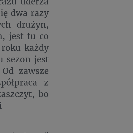
razu uderza
się dwa razy
ych drużyn,
 jest tu co
 roku każdy
u sezon jest
. Od zawsze
spółpraca z
aszczyt, bo
i