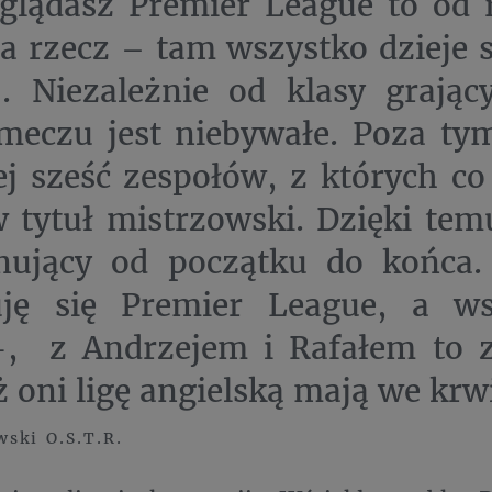
glądasz Premier League to od 
na rzecz – tam wszystko dzieje 
j. Niezależnie od klasy grając
eczu jest niebywałe. Poza tym,
j sześć zespołów, z których co
w tytuł mistrzowski. Dzięki tem
nujący od początku do końca
uję się Premier League, a w
, z Andrzejem i Rafałem to z
ż oni ligę angielską mają we krw
ski O.S.T.R.