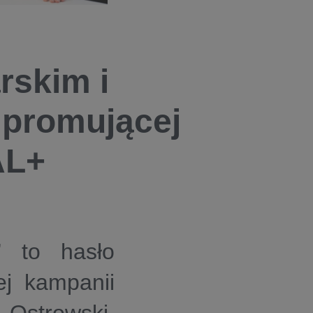
rskim i
 promującej
AL+
” to hasło
ej kampanii