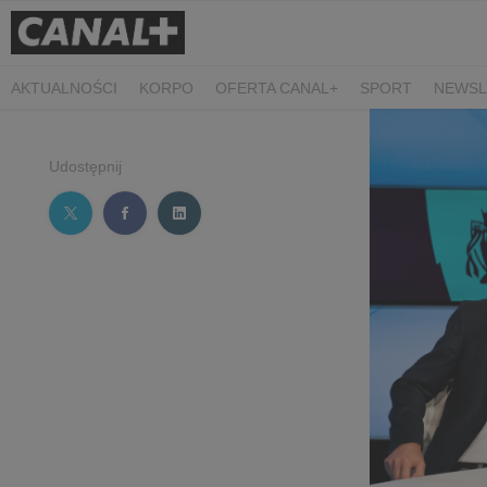
AKTUALNOŚCI
KORPO
OFERTA CANAL+
SPORT
NEWSL
CZARNE STOKROTKI
PROSTA SPRAWA
ALGORYTM MIŁOŚC
PLANETA SINGLI. OSIEM HISTORII
KRÓL
KIDS
DOKUMEN
Udostępnij