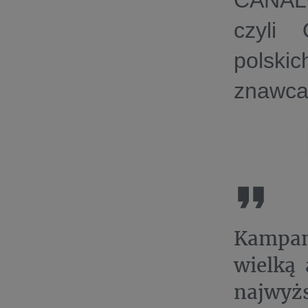
CANAL+
czyli 
polski
znawca 
Kampan
wielką 
najwyż