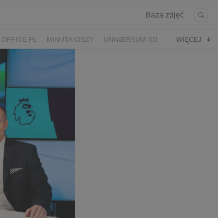
Baza zdjęć
 OFFICE PL
MINUTA CISZY
UNIWERSUM XD
WIĘCEJ
KRUK
POWRÓT