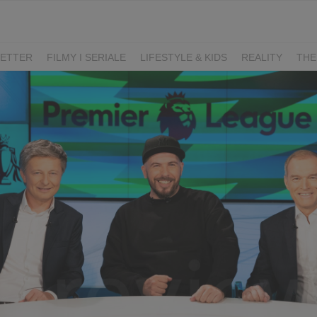
ETTER
FILMY I SERIALE
LIFESTYLE & KIDS
REALITY
THE
I
KIEDY ŚLUB?
BELFER
SORTOWNIA
KLANGOR
WILK
T
LIFESTYLE