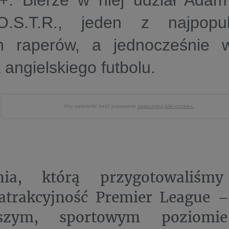
. Bierze w niej udział Adam
O.S.T.R., jeden z najpopula
ch raperów, a jednocześnie w
angielskiego futbolu.
Aby wyświetlić treść poprawnie
zaakceptuj pliki cookies.
ia, którą przygotowaliśmy
atrakcyjność Premier League –
szym, sportowym poziomie