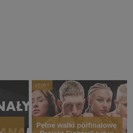
SPORT
Pełne walki półfinałowe