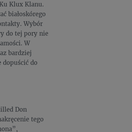
 Ku Klux Klanu.
ać białoskórego
ontakty. Wybór
 do tej pory nie
samości. W
az bardziej
e dopuścić do
lled Don
nakręcenie tego
hona”,