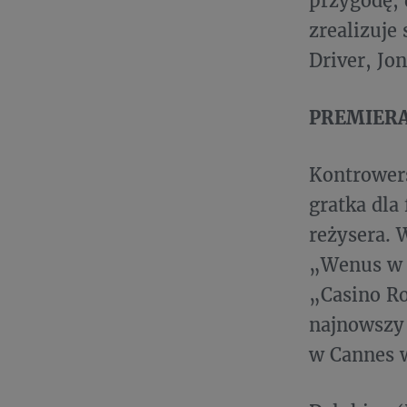
przygodę, 
zrealizuje
Driver, Jo
PREMIERA: 
Kontrower
gratka dla
reżysera. 
„Wenus w f
„Casino Ro
najnowszy
w Cannes w