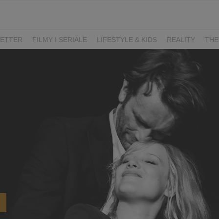
ETTER
FILMY I SERIALE
LIFESTYLE & KIDS
REALITY
THE
I
KIEDY ŚLUB?
BELFER
SORTOWNIA
KLANGOR
WILK
T
LIFESTYLE