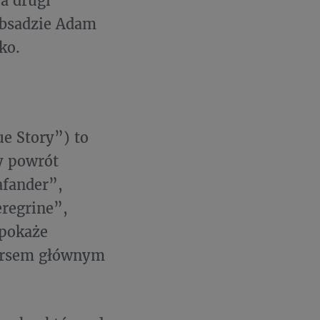
 a drugi
obsadzie Adam
ko.
e Story”) to
y powrót
afander”,
regrine”,
 pokaże
kursem głównym