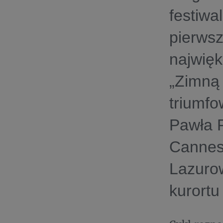
festiwa
pierwsz
najwięk
„Zimną 
triumfo
Pawła P
Cannes”
Lazuro
kurortu