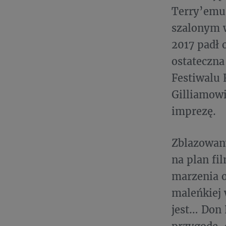
Terry’emu 
szalonym w
2017 padł 
ostateczna
Festiwalu 
Gilliamowi
imprezę.
Zblazowany
na plan fi
marzenia o
maleńkiej 
jest… Don 