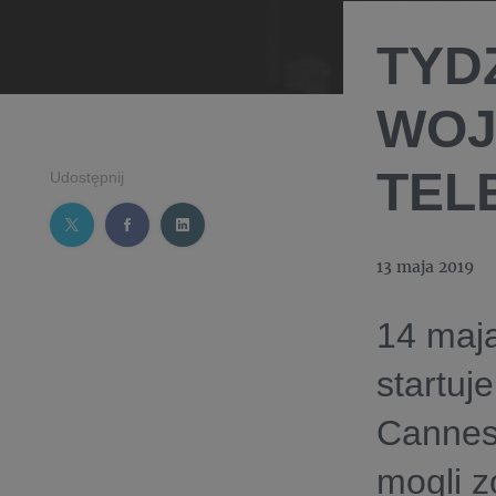
TYD
WOJ
TEL
Udostępnij
13 maja 2019
14 maja
startuj
Cannes
mogli 