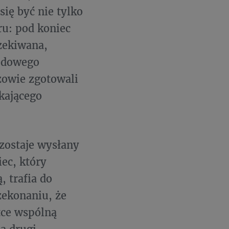
się być nie tylko
ru: pod koniec
czekiwana,
rodowego
zowie zgotowali
kającego
zostaje wysłany
ec, który
, trafia do
zekonaniu, że
tce wspólną