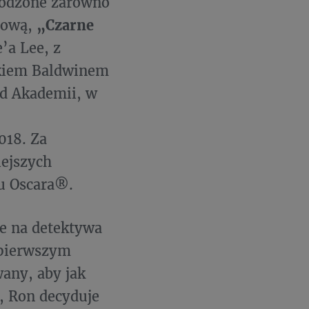
rodzone zarówno
mową,
„Czarne
a Lee, z
kiem Baldwinem
d Akademii, w
018. Za
iejszych
u Oscara®.
je na detektywa
ę pierwszym
any, aby jak
, Ron decyduje