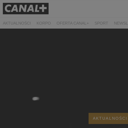
AKTUALNOŚCI
KORPO
OFERTA CANAL+
SPORT
NEWSL
CZARNE STOKROTKI
PROSTA SPRAWA
ALGORYTM MIŁOŚC
PLANETA SINGLI. OSIEM HISTORII
KRÓL
KIDS
DOKUMEN
AKTUALNOŚCI