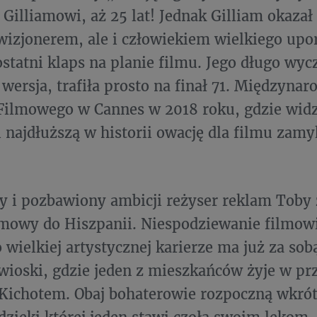
Gilliamowi, aż 25 lat! Jednak Gilliam okazał 
izjonerem, ale i człowiekiem wielkiego upo
ostatni klaps na planie filmu. Jego długo wy
 wersja, trafiła prosto na finał 71. Międzyna
Filmowego w Cannes w 2018 roku, gdzie wid
 najdłuższą w historii owację dla filmu zamy
 i pozbawiony ambicji reżyser reklam Toby 
lmowy do Hiszpanii. Niespodziewanie filmowi
 wielkiej artystycznej karierze ma już za sobą
wioski, gdzie jeden z mieszkańców żyje w pr
Kichotem. Obaj bohaterowie rozpoczną wkró