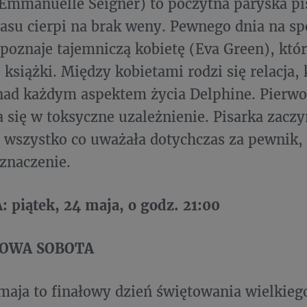
Emmanuelle Seigner) to poczytna paryska pis
zasu cierpi na brak weny. Pewnego dnia na s
poznaje tajemniczą kobietę (Eva Green), która
 książki. Między kobietami rodzi się relacja,
ad każdym aspektem życia Delphine. Pierwo
 się w toksyczne uzależnienie. Pisarka zaczy
a wszystko co uważała dotychczas za pewnik,
znaczenie.
piątek, 24 maja, o godz. 21:00
LOWA SOBOTA
maja to finałowy dzień świętowania wielkiego