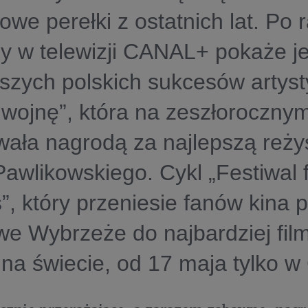
lowe perełki z ostatnich lat. Po 
y w telewizji CANAL+ pokaże j
szych polskich sukcesów artys
wojnę”, która na zeszłoroczny
wała nagrodą za najlepszą reżys
awlikowskiego. Cykl „Festiwal 
, który przeniesie fanów kina p
we Wybrzeże do najbardziej fi
 na świecie, od 17 maja tylko 