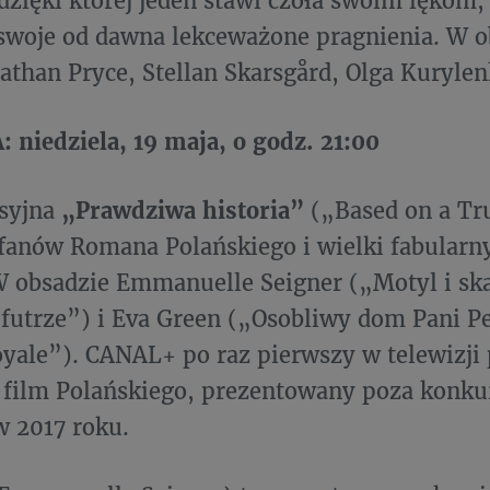
dzięki której jeden stawi czoła swoim lękom,
 swoje od dawna lekceważone pragnienia. W 
nathan Pryce, Stellan Skarsgård, Olga Kurylen
niedziela, 19 maja, o godz. 21:00
syjna
„Prawdziwa historia”
(„Based on a Tru
 fanów Romana Polańskiego i wielki fabularn
W obsadzie Emmanuelle Seigner („Motyl i sk
utrze”) i Eva Green („Osobliwy dom Pani Pe
yale”). CANAL+ po raz pierwszy w telewizji
 film Polańskiego, prezentowany poza kon
 2017 roku.