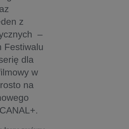
raz
eden z
tycznych –
m Festiwalu
erię dla
filmowy w
rosto na
lmowego
w CANAL+.