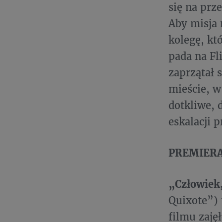
się na prz
Aby misja 
kolegę, kt
pada na Fl
zaprzątał 
mieście, w
dotkliwe, 
eskalacji 
PREMIERA: 
„Człowiek,
Quixote”) 
filmu zaję