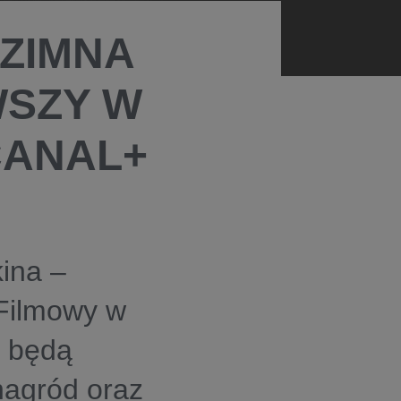
"ZIMNA
WSZY W
CANAL+
kina –
 Filmowy w
+ będą
nagród oraz