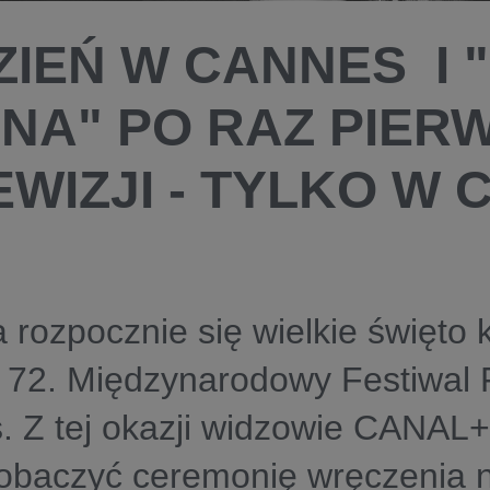
ZIEŃ W CANNES I 
NA" PO RAZ PIER
EWIZJI - TYLKO W 
 rozpocznie się wielkie święto 
e 72. Międzynarodowy Festiwal
. Z tej okazji widzowie CANAL
zobaczyć ceremonię wręczenia 