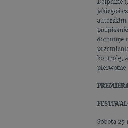
Delphine (
jakiegoś c
autorskim 
podpisanie
dominuje n
przemienia
kontrolę, 
pierwotne 
PREMIERA: 
FESTIWA
Sobota 25 