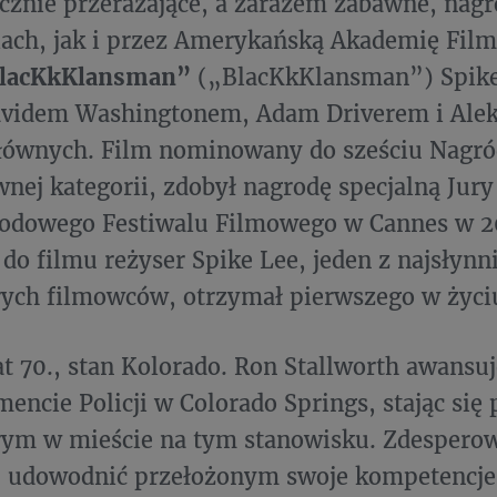
cznie przerażające, a zarazem zabawne, nag
lach, jak i przez Amerykańską Akademię Fil
BlacKkKlansman”
(„BlacKkKlansman”) Spike’
videm Washingtonem, Adam Driverem i Ale
głównych. Film nominowany do sześciu Nagró
nej kategorii, zdobył nagrodę specjalną Jury
odowego Festiwalu Filmowego w Cannes w 2
 do filmu reżyser Spike Lee, jeden z najsłynn
rych filmowców, otrzymał pierwszego w życi
at 70., stan Kolorado. Ron Stallworth awansu
encie Policji w Colorado Springs, stając si
ym w mieście na tym stanowisku. Zdesperow
j udowodnić przełożonym swoje kompetencje