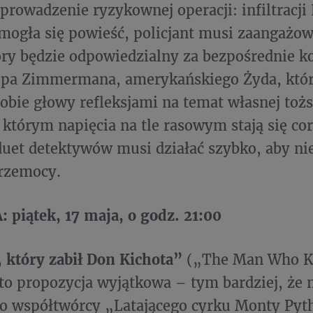
eprowadzenie ryzykownej operacji: infiltracji
mogła się powieść, policjant musi zaangażow
óry będzie odpowiedzialny za bezpośrednie k
ipa Zimmermana, amerykańskiego Żyda, który
sobie głowy refleksjami na temat własnej toż
 którym napięcia na tle rasowym stają się cor
duet detektywów musi działać szybko, aby ni
przemocy.
piątek, 17 maja, o godz. 21:00
 który zabił Don Kichota”
(„The Man Who Ki
to propozycja wyjątkowa – tym bardziej, że 
ło współtwórcy „Latającego cyrku Monty Pyt