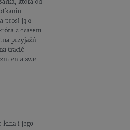
arka, która od
potkaniu
 prosi ją o
 która z czasem
tna przyjaźń
na tracić
 zmienia swe
 kina i jego