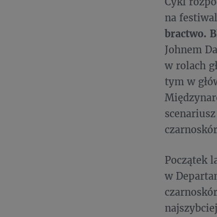
Cykl rozpo
na festiwa
bractwo. 
Johnem Da
w rolach 
tym w głów
Międzynar
scenariusz
czarnoskó
Początek l
w Departam
czarnoskór
najszybcie