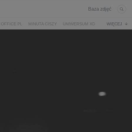
Baza zdjęć
 OFFICE PL
MINUTA CISZY
UNIWERSUM XD
WIĘCEJ
KRUK
POWRÓT