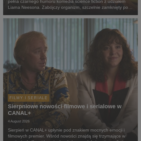
pełna czarnego humoru komedia science fiction z udziałem
Liama Neesona. Zabójczy organizm, szczelnie zamknięty pod
ziemią przez dekady, wydostaje się na wolność. Jedyną
nadzieją ludzkości staje się dwoje spóźni...
FILMY I SERIALE
Sierpniowe nowości filmowe i serialowe w
CANAL+
4 August 2026
Sierpień w CANAL+ upłynie pod znakiem mocnych emocji i
filmowych premier. Wśród nowości znajdą się trzymające w