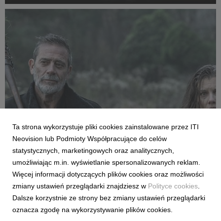
wizerunek celebrytów, powraca w odświeżonej formie. Tym
razem za więzienne kraty trafią kobiety. ...
FILMY I SERIALE
Ta strona wykorzystuje pliki cookies zainstalowane przez ITI
Premiera pierwszego odcinka trzeciego
Neovision lub Podmioty Współpracujące do celów
sezonu „The Walking Dead: Dead City” już
statystycznych, marketingowych oraz analitycznych,
dziś w CANAL+
umożliwiając m.in. wyświetlanie spersonalizowanych reklam.
27 July 2026
Więcej informacji dotyczących plików cookies oraz możliwości
Już dziś polscy fani kultowego uniwersum żywych trupów
zmiany ustawień przeglądarki znajdziesz w
Polityce cookies
.
zobaczą nowe przygody Maggie i Negana. Od 27 lipca w
Dalsze korzystnie ze strony bez zmiany ustawień przeglądarki
serwisie można oglądać pierwszy odcinek kontynuacji serialu,
oznacza zgodę na wykorzystywanie plików cookies.
a kolejne będą pojawiać się co poniedziałek.