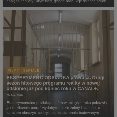
napięciu thrillery i kryminały, głośne produkcje science fiction,
poruszające dramaty oraz propozycje dla całej rodziny.
Widzowie zobaczą m.in. serial „Skażeni...
FILMY I SERIALE
EKSPERYMENT: ODSIADKA powraca. Drugi
sezon hitowego programu reality w nowej
odsłonie już pod koniec roku w CANAL+.
30 July 2026
Eksperymentalna produkcja, która w ubiegłym roku pokazała,
jak bezlitośnie potrafi wydobyć ludzkie zalety i słabości, a
zarazem obnażyć, co kryje się za starannie budowanym