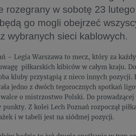
e rozegrany w sobotę 23 lutego
 będą go mogli obejrzeć wszys
z wybranych sieci kablowych.
ań – Legia Warszawa to mecz, który za każ
uwagę piłkarskich kibiców w całym kraju. Do
oba kluby przystąpią z nieco innych pozycji. 
ała jedno z dwóch tegorocznych spotkań ligo
w walce o mistrzostwo Polski. Do prowadzącej
ry punkty. Z kolei Lech Poznań rozpoczął piłk
żek i w tabeli jest na siódmej pozycji.