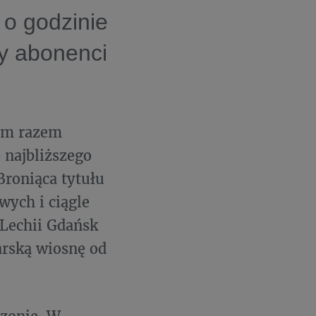
 o godzinie
cy abonenci
dym razem
 najbliższego
Broniąca tytułu
wych i ciągle
 Lechii Gdańsk
arską wiosnę od