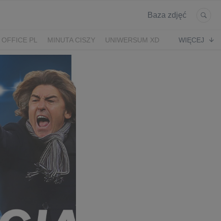
Baza zdjęć
 OFFICE PL
MINUTA CISZY
UNIWERSUM XD
WIĘCEJ
KRUK
POWRÓT