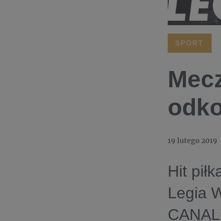
SPORT
Mecz
odk
19 lutego 2019
Hit pił
Legia 
CANAL+