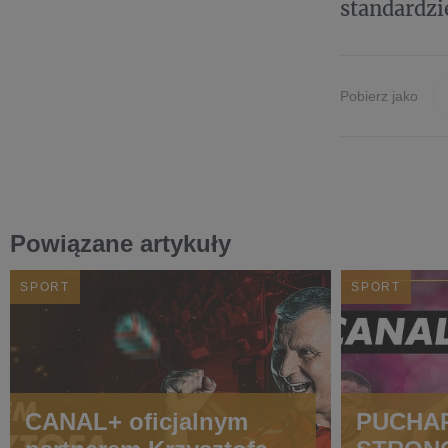
standardz
Pobierz jako
Powiązane artykuły
SPORT
SPORT
CANAL+ oficjalnym
PUCHAR