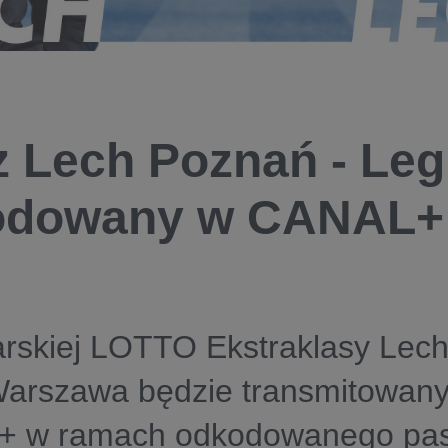
 Lech Poznań - Le
odowany w CANAL+
karskiej LOTTO Ekstraklasy Lec
Warszawa będzie transmitowan
 w ramach odkodowanego pa