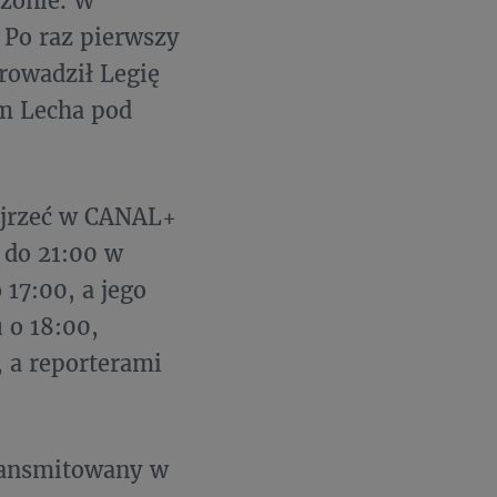
ezonie. W
 Po raz pierwszy
prowadził Legię
m Lecha pod
ejrzeć w CANAL+
 do 21:00 w
 17:00, a jego
 o 18:00,
 a reporterami
ransmitowany w