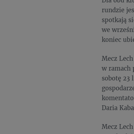
Dla obu kl
rundzie je
spotkają s
we wrześn
koniec ubi
Mecz Lech
w ramach 
sobotę 23 
gospodarze
komentator
Daria Kaba
Mecz Lech