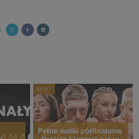
j
SPORT
Pełne walki półfinałowe