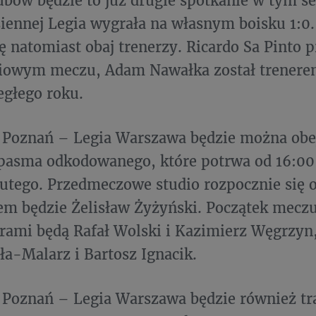
ubów będzie to już drugie spotkanie w tym s
siennej Legia wygrała na własnym boisku 1:0.
ię natomiast obaj trenerzy. Ricardo Sa Pinto 
iowym meczu, Adam Nawałka został trenere
egłego roku.
 Poznań – Legia Warszawa będzie można ob
pasma odkodowanego, które potrwa od 16:00
lutego. Przedmeczowe studio rozpocznie się o
m będzie Żelisław Żyżyński. Początek meczu
ami będą Rafał Wolski i Kazimierz Węgrzyn,
ła-Malarz i Bartosz Ignacik.
 Poznań – Legia Warszawa będzie również t