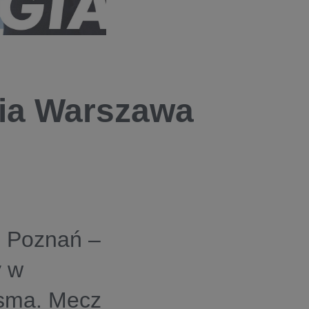
gia Warszawa
h Poznań –
y w
sma. Mecz