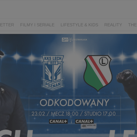
ETTER
FILMY I SERIALE
LIFESTYLE & KIDS
REALITY
THE
I
KIEDY ŚLUB?
BELFER
SORTOWNIA
KLANGOR
WILK
T
LIFESTYLE