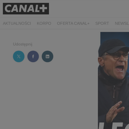
AKTUALNOŚCI
KORPO
OFERTA CANAL+
SPORT
NEWSL
CZARNE STOKROTKI
PROSTA SPRAWA
ALGORYTM MIŁOŚC
PLANETA SINGLI. OSIEM HISTORII
KRÓL
KIDS
DOKUMEN
Udostępnij