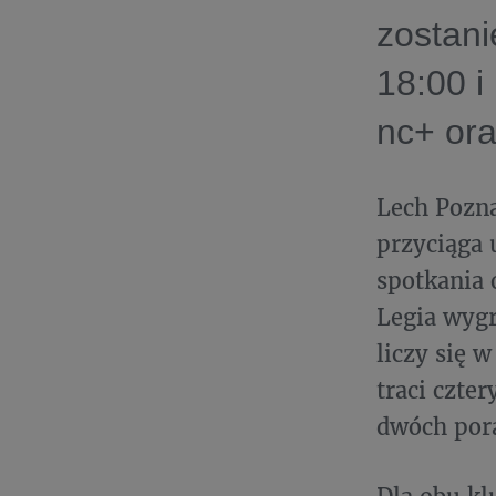
zostani
18:00 i
nc+ ora
Lech Pozn
przyciąga 
spotkania 
Legia wygr
liczy się 
traci czte
dwóch pora