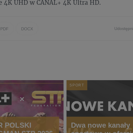
ie 4K UHD w CANAL+ 4K Ultra HD.
Udostępni
PDF
DOCX
SPORT
 POLSKI
Dwa nowe kanały