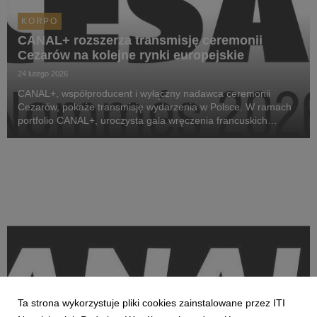
KORPO
CANAL+ rozszerza transmisję ceremonii
Cezarów na kolejne rynki europejskie
24 lutego 2026
CANAL+, współproducent i wyłączny nadawca ceremonii
Cezarów, pokaże transmisję wydarzenia w Polsce. W ramach
portfolio CANAL+, uroczysta gala wręczenia francuskich
nagród filmowych zostanie wyemitowana na kanałach CANAL+
Premium oraz FilmBox Premium. Dodatkowo, po raz pi...
Ta strona wykorzystuje pliki cookies zainstalowane przez ITI
KORPO