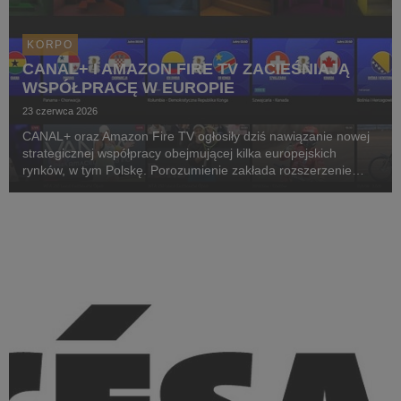
KORPO
CANAL+ I AMAZON FIRE TV ZACIEŚNIAJĄ
WSPÓŁPRACĘ W EUROPIE
23 czerwca 2026
CANAL+ oraz Amazon Fire TV ogłosiły dziś nawiązanie nowej
strategicznej współpracy obejmującej kilka europejskich
rynków, w tym Polskę. Porozumienie zakłada rozszerzenie
dotychczasowej współpracy CANAL+ i Amazon oraz głębszą
integrację aplikacji CANAL+ z urządzeniami Fir...