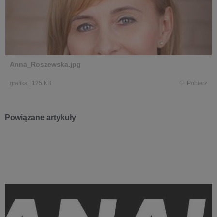
Anna_Roszewska.jpg
grafika
|
125 KB
Pobierz
Powiązane artykuły