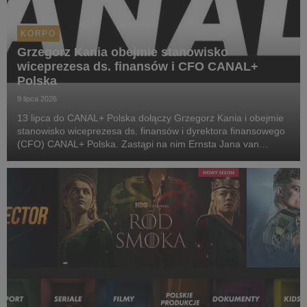
KORPO
Grzegorz Kania obejmie stanowisko
wiceprezesa ds. finansów i CFO CANAL+
Polska
9 lipca 2026
13 lipca do CANAL+ Polska dołączy Grzegorz Kania i obejmie
stanowisko wiceprezesa ds. finansów i dyrektora finansowego
(CFO) CANAL+ Polska. Zastąpi na nim Ernsta Jana van
Rooijena, który kończy współpracę z CANAL+.