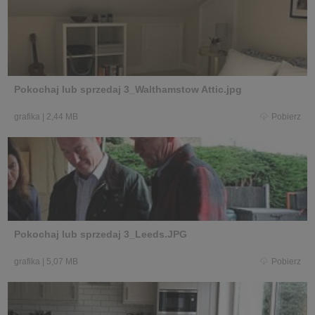
Pokochaj lub sprzedaj 3_Walthamstow Attic.jpg
grafika
|
2,44 MB
Pobierz
Pokochaj lub sprzedaj 3_Leeds.JPG
grafika
|
5,07 MB
Pobierz