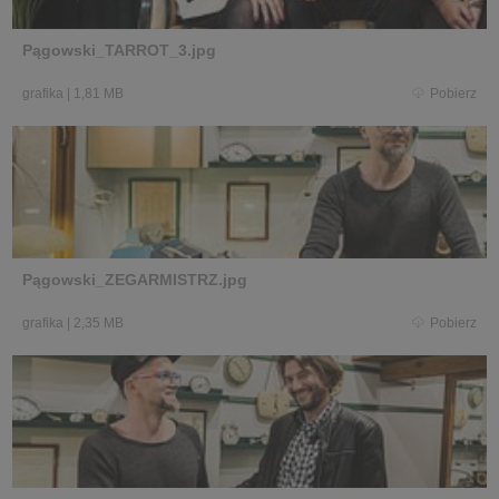
Pągowski_TARROT_3.jpg
grafika
|
1,81 MB
Pobierz
Pągowski_ZEGARMISTRZ.jpg
grafika
|
2,35 MB
Pobierz