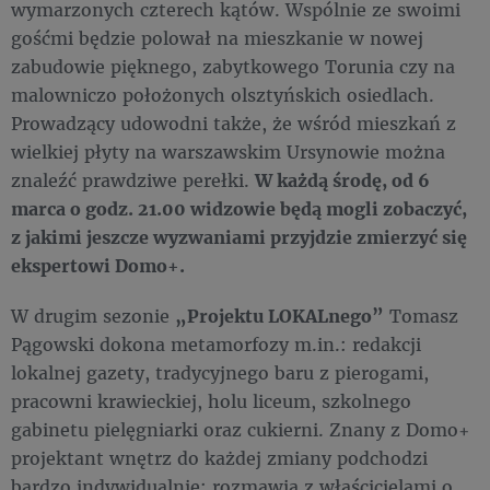
wymarzonych czterech kątów. Wspólnie ze swoimi
gośćmi będzie polował na mieszkanie w nowej
zabudowie pięknego, zabytkowego Torunia czy na
malowniczo położonych olsztyńskich osiedlach.
Prowadzący udowodni także, że wśród mieszkań z
wielkiej płyty na warszawskim Ursynowie można
znaleźć prawdziwe perełki.
W każdą środę, od 6
marca o godz. 21.00 widzowie będą mogli zobaczyć,
z jakimi jeszcze wyzwaniami przyjdzie zmierzyć się
ekspertowi Domo+.
W drugim sezonie
„Projektu LOKALnego”
Tomasz
Pągowski dokona metamorfozy m.in.: redakcji
lokalnej gazety, tradycyjnego baru z pierogami,
pracowni krawieckiej, holu liceum, szkolnego
gabinetu pielęgniarki oraz cukierni. Znany z Domo+
projektant wnętrz do każdej zmiany podchodzi
bardzo indywidualnie: rozmawia z właścicielami o