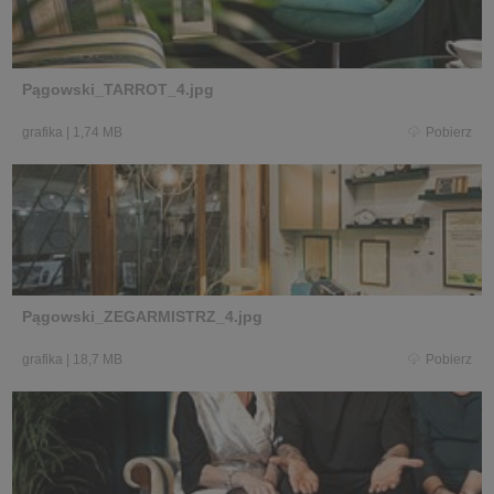
Pągowski_TARROT_4.jpg
grafika
|
1,74 MB
Pobierz
Pągowski_ZEGARMISTRZ_4.jpg
grafika
|
18,7 MB
Pobierz