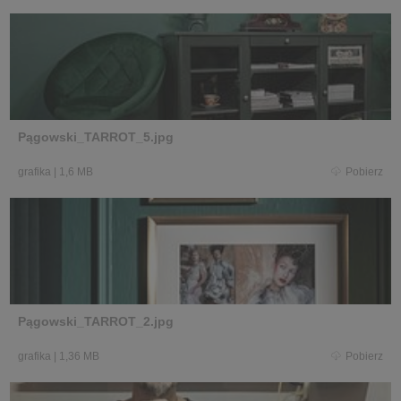
Pągowski_TARROT_5.jpg
grafika
|
1,6 MB
Pobierz
Pągowski_TARROT_2.jpg
grafika
|
1,36 MB
Pobierz