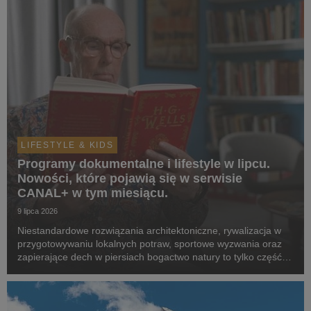
LIFESTYLE & KIDS
Programy dokumentalne i lifestyle w lipcu.
Nowości, które pojawią się w serwisie
CANAL+ w tym miesiącu.
9 lipca 2026
Niestandardowe rozwiązania architektoniczne, rywalizacja w
przygotowywaniu lokalnych potraw, sportowe wyzwania oraz
zapierające dech w piersiach bogactwo natury to tylko część z
tematów, która zostaną poruszone w produkcjach z premierą
w serwisie w lipcu.