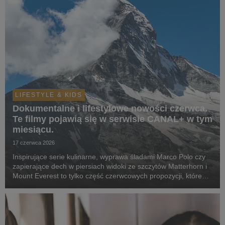
LIFESTYLE & KIDS
Dokumentalne i lifestylowe nowości czerwca.
Te filmy pojawią się w serwisie CANAL+ w tym
miesiącu.
17 czerwca 2026
Inspirujące serie kulinarne, wyprawa śladami Marco Polo czy
zapierające dech w piersiach widoki ze szczytów Matterhorn i
Mount Everest to tylko część czerwcowych propozycji, które
już czekają w serwisie online.