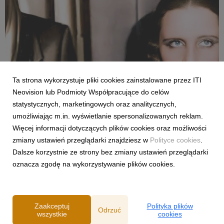
Ta strona wykorzystuje pliki cookies zainstalowane przez ITI
Neovision lub Podmioty Współpracujące do celów
LIFESTYLE & KIDS
statystycznych, marketingowych oraz analitycznych,
Dokumenty i programy lifestyle, które pojawiły
umożliwiając m.in. wyświetlanie spersonalizowanych reklam.
się w maju w CANAL+.
Więcej informacji dotyczących plików cookies oraz możliwości
27 maja 2026
zmiany ustawień przeglądarki znajdziesz w
Polityce cookies
.
Opowieść o talencie Tamary Łempickiej, fascynujące wyzwania
Dalsze korzystnie ze strony bez zmiany ustawień przeglądarki
architektoniczne, historia II wojny światowej w ujęciu
oznacza zgodę na wykorzystywanie plików cookies.
ekonomicznym czy podróż Evy Longorii przez Hiszpanię to
tylko niektóre z propozycji, na które warto zwrócić uwagę.
Zaakceptuj
Polityka plików
Odrzuć
wszystkie
cookies