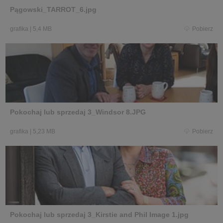
Pągowski_TARROT_6.jpg
grafika
|
5,4 MB
Pobierz
Pokochaj lub sprzedaj 3_Windsor 8.JPG
grafika
|
5,23 MB
Pobierz
Pokochaj lub sprzedaj 3_Kirstie and Phil Image 1.jpg