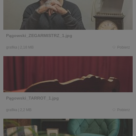
Pągowski_ZEGARMISTRZ_1.jpg
grafika
|
2,18 MB
Pobierz
Pągowski_TARROT_1.jpg
grafika
|
2,2 MB
Pobierz