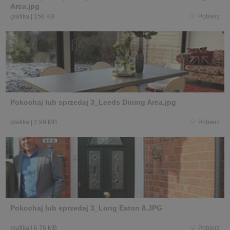
Area.jpg
grafika
|
158 KB
Pobierz
Pokochaj lub sprzedaj 3_Leeds Dining Area.jpg
grafika
|
2,99 MB
Pobierz
Pokochaj lub sprzedaj 3_Long Eaton 8.JPG
grafika
|
6,76 MB
Pobierz