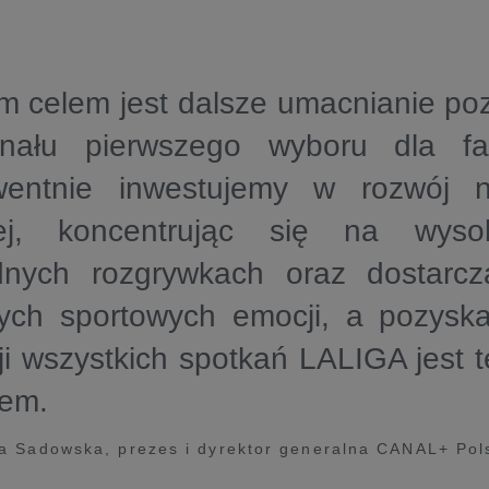
m celem jest dalsze umacnianie po
nału pierwszego wyboru dla fa
entnie inwestujemy w rozwój na
ej, koncentrując się na wysoki
dnych rozgrywkach oraz dostarc
zych sportowych emocji, a pozysk
ji wszystkich spotkań LALIGA jest 
dem.
a Sadowska, prezes i dyrektor generalna CANAL+ Pol