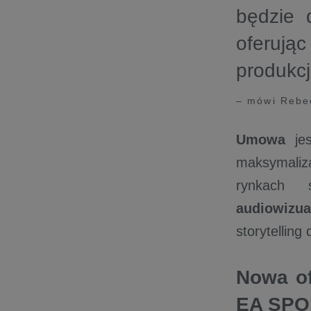
będzie 
oferują
produkcj
– mówi Rebec
Umowa
jes
maksymaliz
rynkach
audiowizua
storytelling 
Nowa o
EA SPO