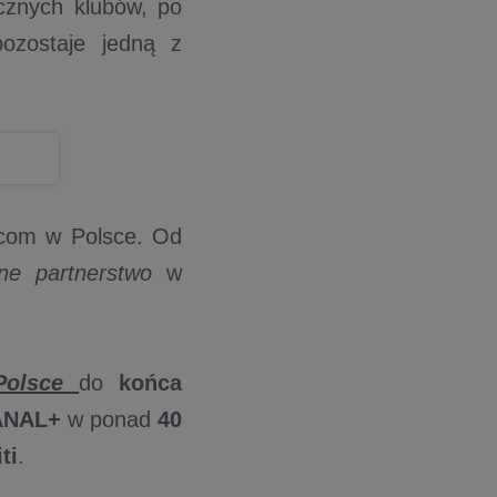
ycznych klubów, po
pozostaje jedną z
com w Polsce. Od
ne partnerstwo
w
Polsce
do
końca
ANAL+
w ponad
40
ti
.