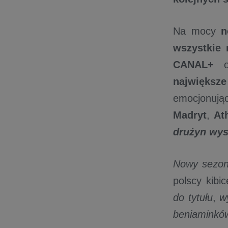
Na mocy
n
wszystkie
CANAL+
o
największe
emocjonują
Madryt
,
At
drużyn wys
Nowy sezo
polscy kibi
do tytułu
,
w
beniaminkó