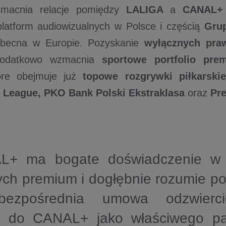
acnia relacje pomiędzy
LALIGA
a
CANAL+ 
latform audiowizualnych w Polsce i częścią
Gru
e obecna w Europie. Pozyskanie
wyłącznych pr
datkowo wzmacnia
sportowe portfolio pr
óre obejmuje już
topowe rozgrywki
piłkarskie
League, PKO Bank Polski Ekstraklasa
oraz
Pr
+ ma bogate doświadczenie w t
ch premium i dogłębnie rozumie pol
ezpośrednia umowa odzwierci
e do CANAL+ jako właściwego par