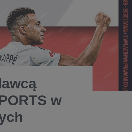
dawcą
SPORTS w
nych