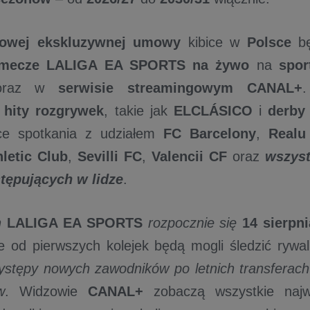
owej ekskluzywnej umowy
kibice w
Polsce
bę
 mecze LALIGA EA SPORTS na żywo
na
spor
raz w
serwisie streamingowym CANAL+
.
 hity rozgrywek
, takie jak
ELCLÁSICO
i
derby
ce spotkania z udziałem
FC Barcelony
,
Realu
hletic Club
,
Sevilli FC
,
Valencii CF
oraz
wszyst
tępujących w lidze
.
n
LALIGA EA SPORTS
rozpocznie się
14 sierpni
ce od pierwszych kolejek będą mogli śledzić rywa
ystępy nowych zawodników po letnich transferach
w
. Widzowie
CANAL+
zobaczą wszystkie najwa