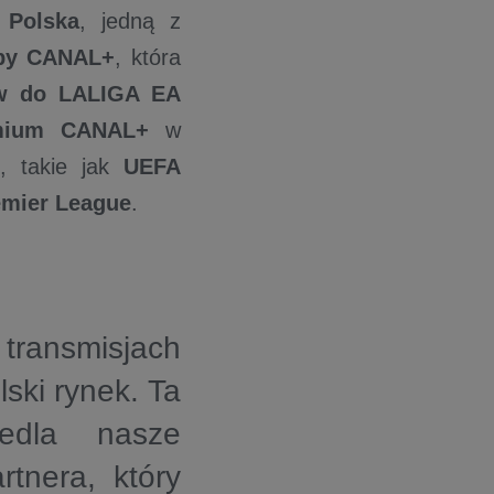
Polska
, jedną z
py CANAL+
, która
aw do LALIGA EA
emium CANAL+
w
, takie jak
UEFA
emier League
.
ransmisjach
ski rynek. Ta
edla nasze
tnera, który