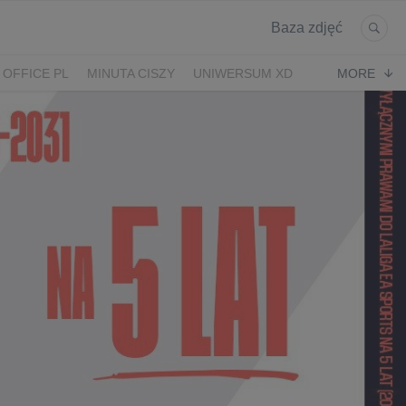
Baza zdjęć
 OFFICE PL
MINUTA CISZY
UNIWERSUM XD
MORE
KRUK
POWRÓT