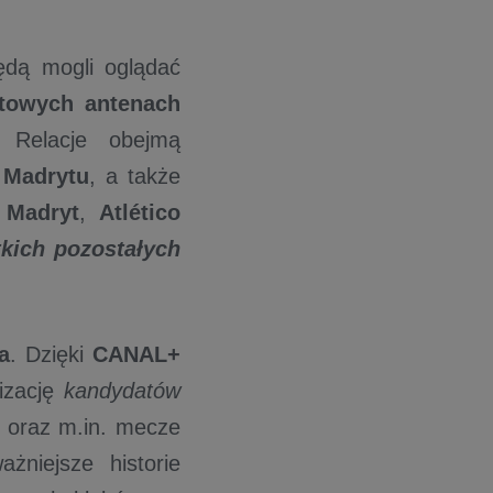
dą mogli oglądać
towych antenach
 Relacje obejmą
 Madrytu
, a także
 Madryt
,
Atlético
kich pozostałych
a
. Dzięki
CANAL+
lizację
kandydatów
oraz m.in. mecze
żniejsze historie