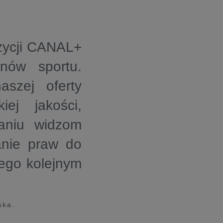
zycji CANAL+
nów sportu.
szej oferty
ej jakości,
zaniu widzom
anie praw do
tego kolejnym
ska.