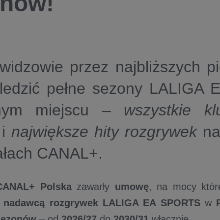
onów!
 widzowie
przez
najbliższych
pi
śledzić
pełne sezony LALIGA
nym miejscu –
wszystkie kl
i
największe hity rozgrywek
na
ałach
CANAL+
.
CANAL+ Polska
zawarły
umowę
, na mocy któ
m
nadawcą rozgrywek LALIGA EA SPORTS
w
sezonów
– od
2026/27
do
2030/31
włącznie.