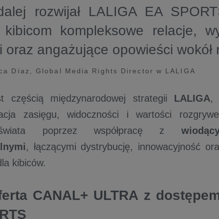
dalej rozwijał LALIGA EA SPORT
c kibicom kompleksowe relacje, w
i oraz angażujące opowieści wokół 
a Díaz, Global Media Rights Director w LALIGA
t częścią międzynarodowej strategii
LALIGA
,
acja zasięgu, widoczności i wartości rozgryw
 świata poprzez współpracę z
wiodąc
lnymi
, łączącymi dystrybucję, innowacyjność ora
dla kibiców.
ferta CANAL+ ULTRA z dostępe
RTS