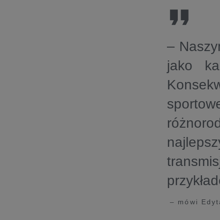
– Naszy
jako ka
Konsekw
sportow
różnoro
najleps
transmis
przykła
– mówi Edyt