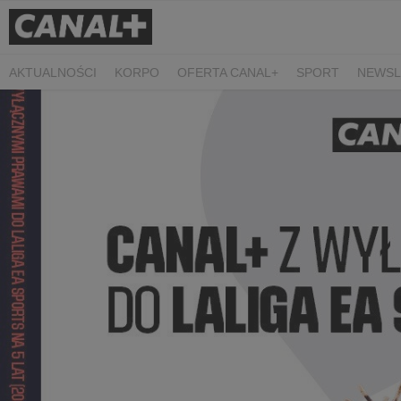
AKTUALNOŚCI
KORPO
OFERTA CANAL+
SPORT
NEWSL
CZARNE STOKROTKI
PROSTA SPRAWA
ALGORYTM MIŁOŚC
PLANETA SINGLI. OSIEM HISTORII
KRÓL
KIDS
DOKUMEN