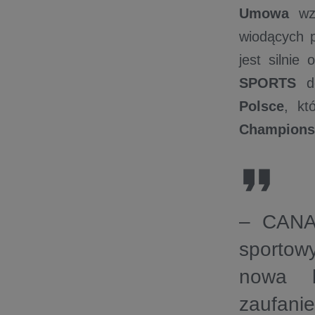
Umowa
wzm
wiodących p
jest silni
SPORTS
do
Polsce
, kt
Champions 
– CANAL
sportowy
nowa b
zaufani