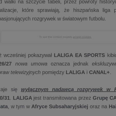
 walki na szczycie tabeli, przez powroty histor
alizacje, które sprawiają, że hiszpańska liga 
 pasjonujących rozgrywek w światowym futbolu.
To see this content properly
accept cookies.
ż wcześniej pokazywał
LALIGA EA SPORTS
kibi
26/27
nowa umowa
oznacza jednak
ekskluzyw
praw telewizyjnych
pomiędzy
LALIGA
i
CANAL+
.
aje się
wyłącznym nadawcą rozgrywek w 
0/31
.
LALIGA
jest transmitowana przez
Grupę C
iata
, w tym w
Afryce Subsaharyjskiej
oraz na
Hai