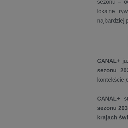
sezonu – od
lokalne ryw
najbardziej
CANAL+
ju
sezonu 20
kontekście
CANAL+
st
sezonu 203
krajach św