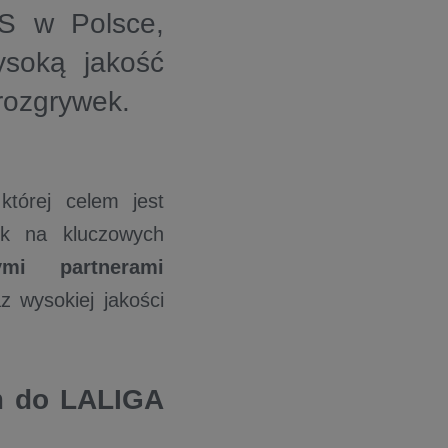
S w Polsce,
ysoką jakość
rozgrywek.
 której celem jest
ek na kluczowych
ymi partnerami
z wysokiej jakości
m do LALIGA