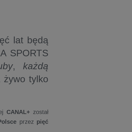
ęć lat
będą
 EA SPORTS
uby
,
każdą
 żywo tylko
rej
CANAL+
został
Polsce
przez
pięć