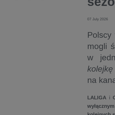
sez
07 July 2026
Polscy
mogli 
w jed
kolejkę
na kan
LALIGA
i
wyłączny
kolejnych 