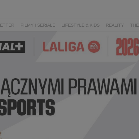
ETTER
FILMY I SERIALE
LIFESTYLE & KIDS
REALITY
THE
I
KIEDY ŚLUB?
BELFER
SORTOWNIA
KLANGOR
WILK
T
LIFESTYLE