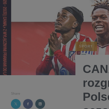
SPORT
CAN
roz
Pols
Share