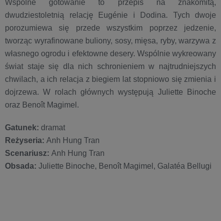
Wspólne gotowanie to przepis na znakomitą,
dwudziestoletnią relację Eugénie i Dodina. Tych dwoje
porozumiewa się przede wszystkim poprzez jedzenie,
tworząc wyrafinowane buliony, sosy, mięsa, ryby, warzywa z
własnego ogrodu i efektowne desery. Wspólnie wykreowany
świat staje się dla nich schronieniem w najtrudniejszych
chwilach, a ich relacja z biegiem lat stopniowo się zmienia i
dojrzewa. W rolach głównych występują Juliette Binoche
oraz Benoît Magimel.
Gatunek:
dramat
Reżyseria:
Anh Hung Tran
Scenariusz:
Anh Hung Tran
Obsada:
Juliette Binoche, Benoît Magimel, Galatéa Bellugi