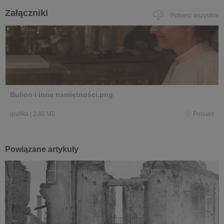
Załączniki
Pobierz wszystkie
Bulion i inne namiętności.png
grafika
|
2,49 MB
Pobierz
Powiązane artykuły