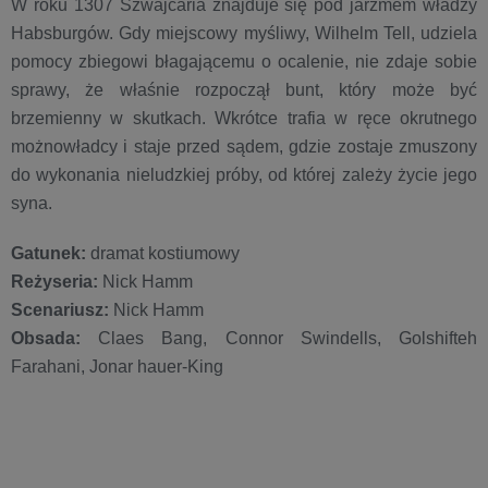
W roku 1307 Szwajcaria znajduje się pod jarzmem władzy
Habsburgów. Gdy miejscowy myśliwy, Wilhelm Tell, udziela
pomocy zbiegowi błagającemu o ocalenie, nie zdaje sobie
sprawy, że właśnie rozpoczął bunt, który może być
brzemienny w skutkach. Wkrótce trafia w ręce okrutnego
możnowładcy i staje przed sądem, gdzie zostaje zmuszony
do wykonania nieludzkiej próby, od której zależy życie jego
syna.
Gatunek:
dramat kostiumowy
Reżyseria:
Nick Hamm
Scenariusz:
Nick Hamm
Obsada:
Claes Bang, Connor Swindells, Golshifteh
Farahani, Jonar hauer-King